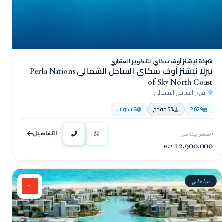
شركة نيشنز أوف سكاي للتطوير العقاري
بيرلا نيشنز أوف سكاي الساحل الشمالي Perla Nations
of Sky North Coast
قرى الساحل الشمالي
2029
5% مقدم
6 سنوات
التفاصيل
السعر يبدأ من
12,900,000
EGP
ساحلي