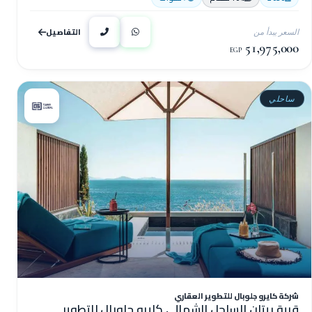
التفاصيل
السعر يبدأ من
51,975,000
EGP
ساحلي
شركة كايرو جلوبال للتطوير العقاري
قرية ريتان الساحل الشمالي كايرو جلوبال للتطوير