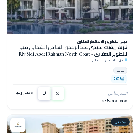
ميلي للتطوير والاستثمار العقاري
قرية ريفيت سيدي عبد الرحمن الساحل الشمالي ميلي
للتطوير العقاري - Riv Sidi AbdelRahman North Coast
قرى الساحل الشمالي
Village
شاليه
2028
التفاصيل
السعر يبدأ من
8,000,000
EGP
ساحلي