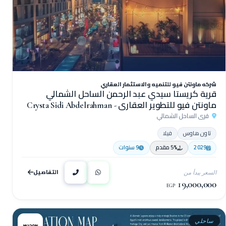
شركه ماونتن فيو للتنميه والاستثمار العقاري
قرية كريستا سيدي عبد الرحمن الساحل الشمالي
ماونتن فيو للتطوير العقاري - Crysta Sidi Abdelrahman
قرى الساحل الشمالي
North Coast Village
تاون هاوس
فيلا
2029
5% مقدم
9 سنوات
التفاصيل
السعر يبدأ من
19,000,000
EGP
ساحلي