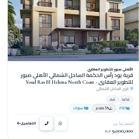
الأهلي صبور للتطوير العقاري
قرية يود رأس الحكمة الساحل الشمالي الأهلي صبور
للتطوير العقاري - Youd Ras El Hekma North Coast
قرى الساحل الشمالي
Village
شاليه
فيلا
2029
5% مقدم
8 سنوات
التفاصيل
السعر يبدأ من
9,000,000
EGP