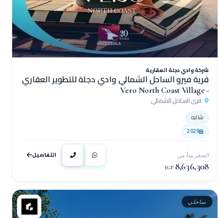
شركة وادي دجلة العقارية
قرية فيرو الساحل الشمالي وادي دجلة للتطوير العقاري
- Vero North Coast Village
قرى الساحل الشمالي
شاليه
2029
التفاصيل
السعر يبدأ من
8,636,308
EGP
ساحلي