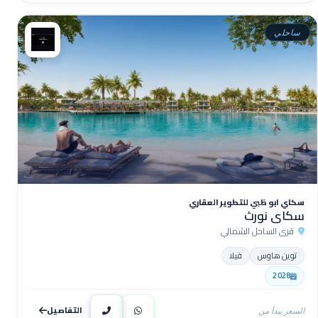
ساحلي
سكاي ابو ظبي للتطوير العقاري
سكاى نورث
قرى الساحل الشمالي
توين هاوس
فيلا
2028
التفاصيل
السعر يبدأ من