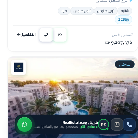
قرى الساحل الشمالي
شاليه
توين هاوس
تاون هاوس
فيلا
2028
التفاصيل
السعر يبدأ من
9,207,376
EGP
ساحلي
فريق RealEstate.eg
RE
● متاحون الآن
· متخصصون في قرى الساحل الشمالي