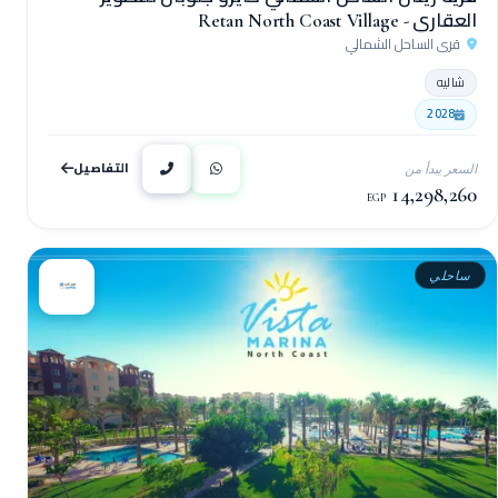
العقاري - Retan North Coast Village
قرى الساحل الشمالي
شاليه
2028
التفاصيل
السعر يبدأ من
14,298,260
EGP
ساحلي