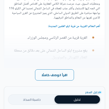
ومتطلبات السوق، حيث حرصت شركة الكامي العقارية على اقتناص أفضل المناطق
التي اتجه إليها الاستثمار وأكثر جذب للعملاء في الساحل الشمالي تحديدا في الكيلو 116
بواجهة مباشرة على الطريق الدولي الساحلي، الذي يميز المشروع عن القرى السياحية
الأخرى لقربها من المعالم والمناطق الترفيهية.
أهم المعالم القريبة من قرية ايلو العلمين الجديدة:
القرية قريبة من القصر الرئاسي ومجلس الوزراء.
يقع مشروع ايلو الساحل الشمالي على بعد دقائق من محطة
القطار الكهربائي والمونوريل.
تطل القرية على أبراج العلمين والأبراج الصينية.
اقرأ الوصف كاملًا
يمكن الوصول إلى القرية عبر ميناء الحمراء.
تحليل السعر
تصميم إيلو العلمين الجديدة Elo New Alamein Village
تحليل
حاسبة السداد
تعكس التصميمات التي تم تنفيذها في قرية ايلو العلمين الجديدة مدى الرقي والأناقة