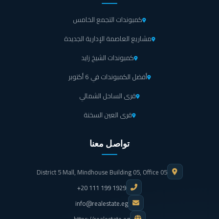
كمبوندات التجمع الخامس
ماكينات الصرف الآلي المنتشرة في أرجاء قرية ايلو العلمين
الجديدة تيتح للسكان السحب والإيداع النقدي في أي وقت دون
مشاريع العاصمة الإدارية الجديدة
الخروج من المدينة.
كمبوندات الشيخ زايد
المساحات الخضراء الشاسعة والمتنزهات في مشروع ايلو
أفضل الكمبوندات في 6 أكتوبر
الساحل الشمالي توفر أجواء رائعة للاستمتاع باليوجا والتأمل
قرى الساحل الشمالي
وقضاء وقت وسط الهدوء.
قرى العين السخنة
المرافق الأساسية يتم توفيرها على أعلى جودة في قرية ايلو
العلمين الجديدة ليتمتع السكان بالكهرباء والمياه طوال اليوم مع
تواصل معنا
تواجد احتياطي من خلال تواجد مولدات كهربائية.
District 5 Mall, Mindhouse Building 05, Office 05
يتم إدارة وتشغيل قرية ايلو العلمين الجديدة بأحدث التقنيات
+20 111 199 1929
التي تقلل من التكاليف وتمنح السكان تجربة حياتية ممتعة
info@realestate.eg
وسهلة تواكب الجيل الرابع.