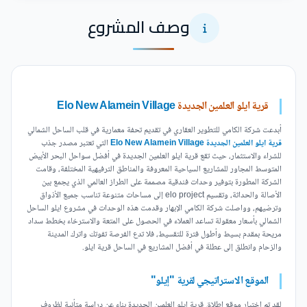
وصف المشروع
قرية ايلو العلمين الجديدة
Elo New Alamein Village
أبدعت شركة الكامي للتطوير العقاري في تقديم تحفة معمارية في قلب الساحل الشمالي
قرية ايلو العلمين الجديدة Elo New Alamein Village
التي تعتبر مصدر جذب
للشراء والاستثمار، حيث تقع قرية ايلو العلمين الجديدة في أفضل سواحل البحر الأبيض
المتوسط المجاور للمشاريع السياحية المعروفة والمناطق الترفيهية المختلفة، وقامت
الشركة المطورة بتوفير وحدات فندقية مصممة على الطراز العالمي الذي يجمع بين
الأصالة والحداثة، وتقسيم elo project إلى مساحات متنوعة تناسب جميع الأذواق
وترضيهم، وواصلت شركة الكامي الإبهار وقدمت هذه الوحدات في مشروع ايلو الساحل
الشمالي بأسعار معقولة تساعد العملاء في الحصول على المتعة والاسترخاء بخطط سداد
مريحة بمقدم بسيط وأطول فترة للتقسيط، فلا تدع الفرصة تفوتك واترك المدينة
والزحام وانطلق إلى عطلة في أفضل المشاريع في الساحل قرية ايلو.
الموقع الاستراتيجي لقرية "إيلو"
لقد تم اختيار موقع إطلاق قرية ايلو العلمين الجديدة بناء عن دراسة متأنية لظروف