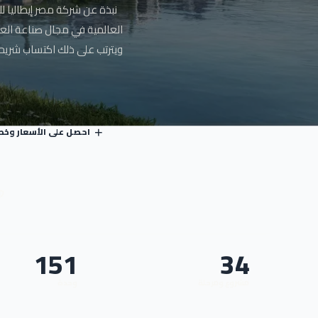
نبذة عن شركة مصر إيطاليا لل
العالمية في مجال صناعة ال
ويترتب على ذلك اكتساب شريحة كب
احصل على الأسعار وخط
+
151
34
مشروع ومرحلة
وحدة