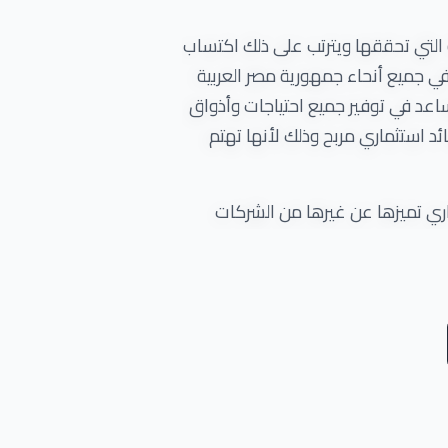
 التي تحققها ويترتب على ذلك اكتساب
Misr Italia P العقارية بالتوسع بنشاطها في جميع أنحاء جمهورية مصر العربية
تساعد في توفير جميع احتياجات وأذواق
ئد استثماري مربح وذلك لأنها تهتم
اري تميزها عن غيرها من الشركات
اقتصادية أخرى وهم العقارات Real Estate ،السياحة ،إدارة المرافق ،الأثاث والديكور، كما تلتزم
تجمعات العمرانية في السوق العقاري.
نجازات الساحرة التي وصلت إليها،