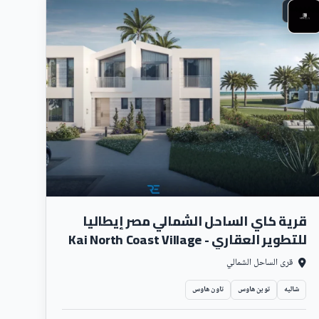
ساحلي
ل الالتزام بتسليم الوحدات في الموعد
 منها.
 المتغيرة، كما اهتمت بتوفير اسعار
ى لضمان راحة العميل.
قرية كاي الساحل الشمالي مصر إيطاليا
للتطوير العقاري - Kai North Coast Village
والشرق الأوسط، كما حرصت الشركة على
قرى الساحل الشمالي
ة التي تتحملها الشركة تجاه عملائها
شاليه
توين هاوس
تاون هاوس
.