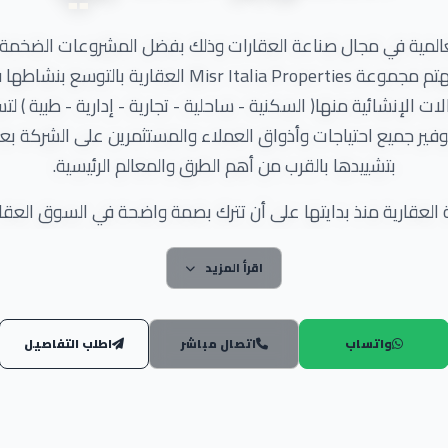
لعالمية في مجال صناعة العقارات وذلك بفضل المشروعات الضخمة
شريحة كبيرة من العملاء المميزين، تهتم مجموعة roperties
لإنشائية منها( السكنية - ساحلية - تجارية - إدارية - طبية ) ل
فير جميع احتياجات وأذواق العملاء والمستثمرين على الشركة بعا
بتشييدها بالقرب من أهم الطرق والمعالم الرئيسية.
 العقارية منذ بدايتها على أن تترك بصمة واضحة في السوق العق
المنافسة.
اقرأ المزيد
تعمل شركة مصر إيطاليا في خمس قطاعات 
ي مصر في مجال البناء والتعمير لكي تغير المفهوم الشائع عن ال
واتساب
اتصال مباشر
اطلب التفاصيل
فريق من القيادة الحكيمة والذي كان له دور بارز في الإ
ويتمثل أعضاء مجلس إدارة الشركة فيما يلي:
مؤسس الشركة و أيضا رئيس مجلس الإدارة/ خالد العسال.