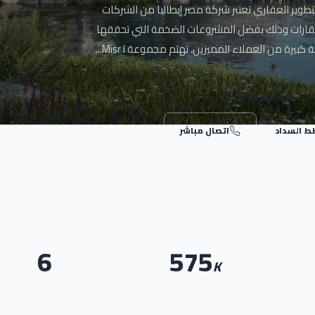
تطوير العقاري تعتبر شركة مصر إيطاليا من الشركات
عقارات وذلك بفضل المشروعات الضخمة التي تحققها
يرة من العملاء المميزين، تهتم مجموعة Misr I...
اقرأ المزيد
ط السداد
اتصال مباشر
طلب معلومات
استجابة سريعة · استشارة مجانية
6
575
K
يبدأ من (ج.م)
منطقة