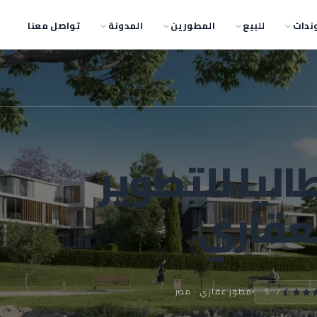
ندات
للبيع
المطورين
المدونة
تواصل معنا
اليا للتطوير
عقاري
مطور عقاري · مصر
/ 5