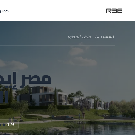
كمبو
المطورين
—
ملف المطور
مصر إيط
ال
4.9