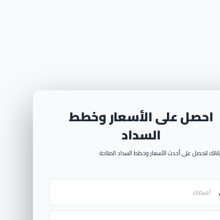
ارق الجمال.
مجال التشطيب والتصميمات الهندسية
احصل على الأسعار وخطط
رصون على اقتناء وحدات تليق بهم من
السداد
صر
ياناتك لتحصل على أحدث الأسعار وخطط السداد المتاحة.
ار