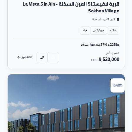
قرية لافيستا 5 العين السخنة - La Vista 5 in Ain
Sokhna Village
قرى العين السخنة
شاليه
دوبليكس
فيلا
2028
27% مقدم
4 سنوات
السعر يبدأ من
التفاصيل
9,520,000
EGP
تجارى