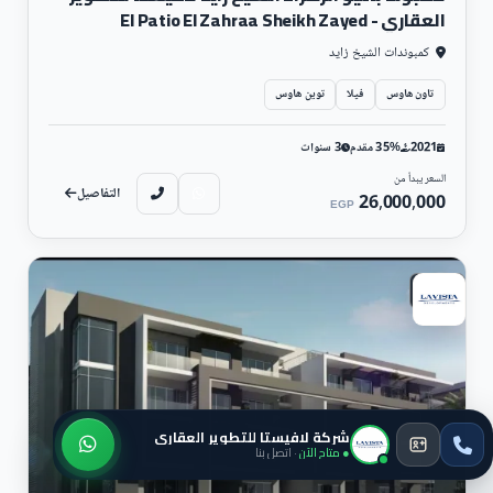
العقاري - El Patio El Zahraa Sheikh Zayed
كمبوندات الشيخ زايد
تاون هاوس
فيلا
توين هاوس
2021
35% مقدم
3 سنوات
السعر يبدأ من
التفاصيل
26,000,000
EGP
سكني
شركة لافيستا للتطوير العقاري
● متاح الآن
· اتصل بنا