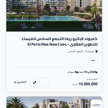
كمبوند الباتيو 2 التجمع الخامس
كمبوند الباتيو ريفا التجمع السادس لافيستا
للتطوير العقاري - El Patio Riva New Cairo
Compound
كمبوندات التجمع السادس
شقة
2028
5% مقدم
8 سنوات
السعر يبدأ من
التفاصيل
10,000,000
EGP
سكني