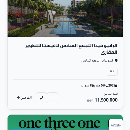
الباتيو فيدا التجمع السادس لافيستا للتطوير
العقاري
كمبوندات التجمع السادس
شقة
2028
5% مقدم
8 سنوات
السعر يبدأ من
التفاصيل
11,500,000
EGP
سكني