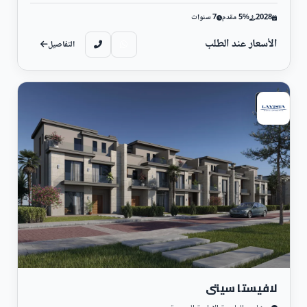
2028
5% مقدم
7 سنوات
الأسعار عند الطلب
التفاصيل
سكني
لافيستا سيتى