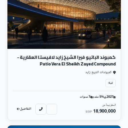
كمبوند الباتيو فيرا الشيخ زايد لافيستا العقارية -
Patio Vera El Sheikh Zayed Compound
كمبوندات الشيخ زايد
فيلا
2027
5% مقدم
7 سنوات
السعر يبدأ من
التفاصيل
18,900,000
EGP