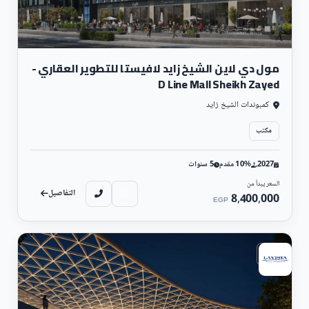
مول دي لاين الشيخ زايد لافيستا للتطوير العقاري -
D Line Mall Sheikh Zayed
كمبوندات الشيخ زايد
مكتب
2027
10% مقدم
5 سنوات
السعر يبدأ من
التفاصيل
8,400,000
EGP
سكني