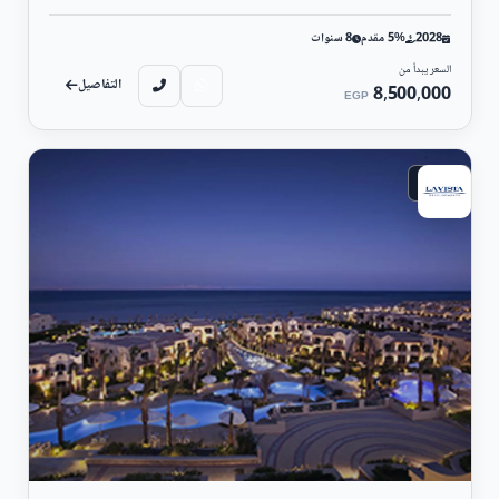
2028
5% مقدم
8 سنوات
السعر يبدأ من
التفاصيل
8,500,000
EGP
ساحلي