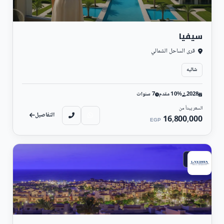
سيفيا
قرى الساحل الشمالي
شاليه
2028
10% مقدم
7 سنوات
السعر يبدأ من
التفاصيل
16,800,000
EGP
ساحلي