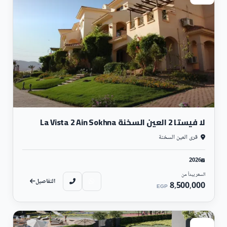
لا فيستا 2 العين السخنة La Vista 2 Ain Sokhna
قرى العين السخنة
2026
السعر يبدأ من
التفاصيل
8,500,000
EGP
ساحلي