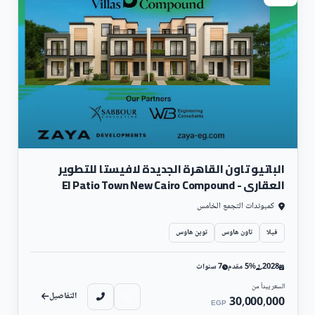
الباتيو تاون القاهرة الجديدة لافيستا للتطوير
العقاري - El Patio Town New Cairo Compound
كمبوندات التجمع الخامس
فيلا
تاون هاوس
توين هاوس
2028
5% مقدم
7 سنوات
السعر يبدأ من
التفاصيل
30,000,000
EGP