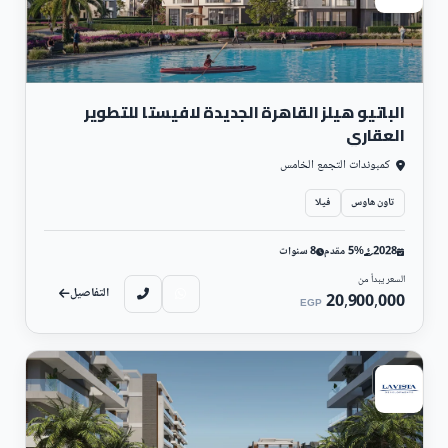
الباتيو هيلز القاهرة الجديدة لافيستا للتطوير
العقاري
كمبوندات التجمع الخامس
تاون هاوس
فيلا
2028
5% مقدم
8 سنوات
السعر يبدأ من
التفاصيل
20,900,000
EGP
سكني