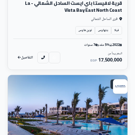
قرية لافيستا باي ايست الساحل الشمالي - La
Vista Bay East North Coast
قرى الساحل الشمالي
فيلا
بنتهاوس
توين هاوس
2022
5% مقدم
7 سنوات
السعر يبدأ من
التفاصيل
17,500,000
EGP
ساحلي