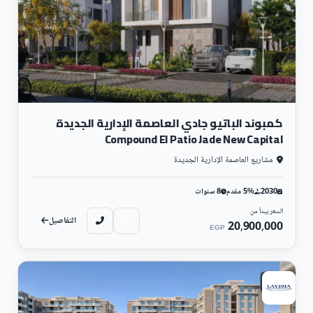
الخضراء التي تحسن من الجو العام للمشروع.
تقع القرية على طريق السويس أما بوابة 3 لمدينتي ويجمع وحدات مختلفة بين الشقق
والبنتهاوس بمساحات تبدأ من 150 متر مربع.
وأيضا من المشاريع التي نفذتها شركة لافيستا العقارية:
قرية لافيستا توباز العين السخنة
كمبوند لافيستا سيتى العاصمة الإدارية
لافيستا كاسكادا الساحل الشمالي
كمبوند الباتيو جادي العاصمة الإدارية الجديدة
Compound El Patio Jade New Capital
لافيستا باي ايست الساحل الشمالي
كمبوند الباتيو 5 ايست الشروق
مشاريع العاصمة الإدارية الجديدة
كمبوند الباتيو كازا الشروق Patio Casa
2030
5% مقدم
8 سنوات
كمبوند الباتيو برايم الشروق
السعر يبدأ من
لافيستا راس الحكمة الساحل الشمالي
التفاصيل
20,900,000
EGP
كمبوند الباتيو تاون التجمع الخامس
قرية لافيستا 4 العين السخنة
كمبوند الباتيو أورو القاهرة الجديدة
سكني
كمبوند الباتيو 3 التجمع الخامس
كمبوند الباتيو 7 التجمع الخامس