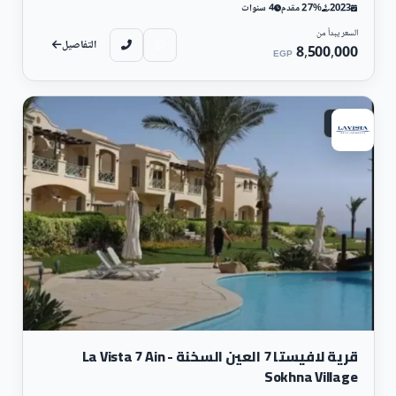
2023
27% مقدم
4 سنوات
السعر يبدأ من
التفاصيل
8,500,000
EGP
ساحلي
قرية لافيستا 7 العين السخنة - La Vista 7 Ain
Sokhna Village