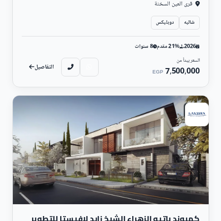
قرى العين السخنة
شاليه
دوبليكس
2026
21% مقدم
8 سنوات
السعر يبدأ من
التفاصيل
7,500,000
EGP
سكني
كمبوند باتيو الزهراء الشيخ زايد لافيستا للتطوير