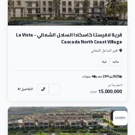
قرية لافيستا كاسكادا الساحل الشمالي - La Vista
Cascada North Coast Village
قرى الساحل الشمالي
شاليه
فيلا
2025
28% مقدم
4 سنوات
السعر يبدأ من
التفاصيل
15,000,000
EGP
ساحلي