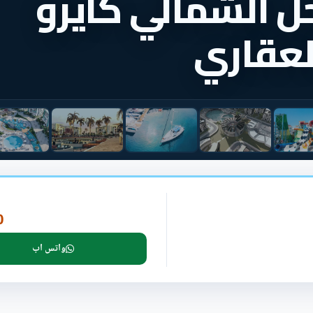
حل الشمالي كايرو
العقاري
P
واتس اب