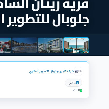
قرية ريتان السا
جلوبال للتطوير 
شركة كايرو جلوبال للتطوير العقاري
ساحلي
2028