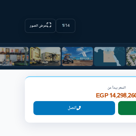
⛶
1
/
14
عرض الصور
السعر يبدأ من
14,298,260 EG
اتصل