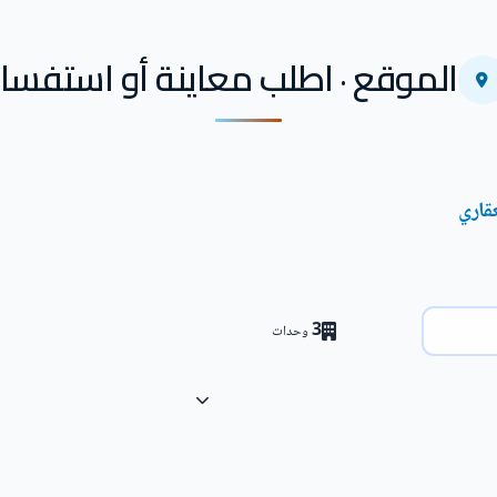
الموقع · اطلب معاينة أو استفسار
قاري
3
وحدات