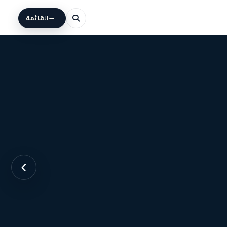
القائمة
›