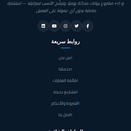
و٥٠٠+ مشروع ببيانات محدّثة يوميًا، ونرشّح الأنسب لميزانيته — استشارة
صادقة بدون أي عمولة على العميل.
روابط سريعة
من نحن
خدماتنا
قائمة العقارات
مشاريع جديدة
الشروط والأحكام
اتصل بنا