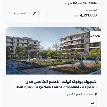
2028
5% مقدم
10 سنوات
السعر يبدأ من
التفاصيل
4,391,000
EGP
سكني
كمبوند بوتيك فيلدج التجمع الخامس مدن
العقارية - Boutique Village New Cairo Compound
كمبوندات التجمع الخامس
شقة