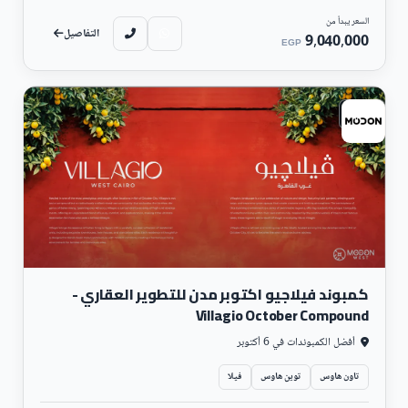
السعر يبدأ من
التفاصيل
9,040,000
EGP
سكني
كمبوند فيلاجيو اكتوبر مدن للتطوير العقاري -
Villagio October Compound
أفضل الكمبوندات في 6 أكتوبر
تاون هاوس
توين هاوس
فيلا