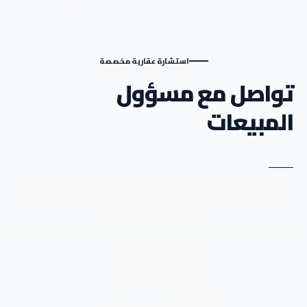
تعمل على استغلال كافة المساحات الممكنة بأفضل صورة في
مشاريعها.
أهم أعمال Modon
استشارة عقارية مخصصة
Developments
تواصل مع مسؤول
المبيعات
كمبوند لاجونز العاصمة الإدارية الجديدة Lagoons
Compound New Capital:
أهم مشروعات مدن للتطوير العقاري
داخل الحي السكني R8 في قلب العاصمة الإدارية بالقرب من المحور
المركزي والحي الدبلوماسي ومحطة المونوريل، مما يمنح السكان
قارن أحدث الأسعار، خطط السداد والوحدات المتاحة مع مستشار عقاري
سهولة التنقل ويضم المشروع مجموعة من الوحدات السكنية
يساعدك في اختيار الأنسب.
المتنوعة بين الشقق، التاون هاوس، والتوين هاوس بمساحات تبدأ من
145 متر مربع وتصل إلى 276 متر مربع لتناسب مختلف الاحتياجات،
يتميز الكمبوند بالتصميم العصري والمساحات الخضراء الواسعة
أحدث الأسعار والتوافر
بالإضافة إلى الخدمات المتكاملة مثل الكلوب هاوس، المطاعم، أما عن
مقارنة خطط السداد
أنظمة السداد فهي مرنة وتبدأ بمقدم 5% مع تقسيط حتى 8 سنوات