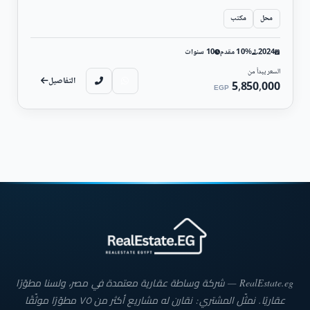
محل
مكتب
2024
10% مقدم
10 سنوات
السعر يبدأ من
التفاصيل
5,850,000
EGP
RealEstate.eg — شركة وساطة عقارية معتمدة في مصر، ولسنا مطوّرًا
عقاريًا. نمثّل المشتري: نقارن له مشاريع أكثر من ٧٥ مطوّرًا موثّقًا