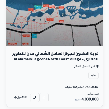
قرية العلمين لاجونز الساحل الشمالي مدن للتطوير
العقاري - Al Alamein Lagoons North Coast Village
قرى الساحل الشمالي
شاليه
2028
10% مقدم
10 سنوات
السعر يبدأ من
التفاصيل
4,839,000
EGP