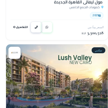
مول ليفالي القاهرة الجديدة
كمبوندات التجمع الخامس
2029
التفاصيل
السعر يبدأ من
3,300,528
EGP
سكني