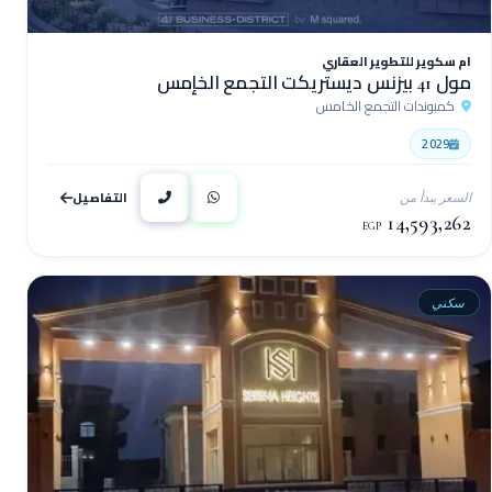
ام سكوير للتطوير العقاري
مول 41 بيزنس ديستريكت التجمع الخإمس
كمبوندات التجمع الخامس
2029
التفاصيل
السعر يبدأ من
14,593,262
EGP
سكني