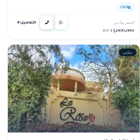
2029
التفاصيل
السعر يبدأ من
15,000,000
EGP
سكني