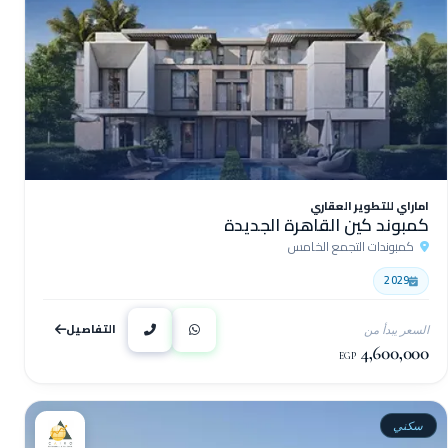
اماراي للتطوير العقاري
كمبوند كين القاهرة الجديدة
كمبوندات التجمع الخامس
2029
التفاصيل
السعر يبدأ من
4,600,000
EGP
سكني