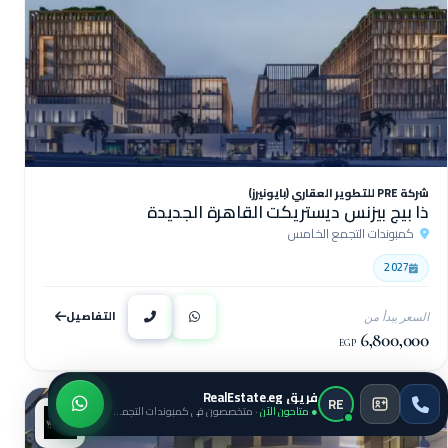
شركة PRE للتطوير العقاري (بايونيرز)
ذا بيج بيزنس ديستريكت القاهرة الجديدة
كمبوندات التجمع الخامس
2027
التفاصيل
السعر يبدأ من
6,800,000
EGP
فريق RealEstate.eg
RE
● متاحون الآن
· متخصصون في كمبوندات التجمع الخامس
تجارى