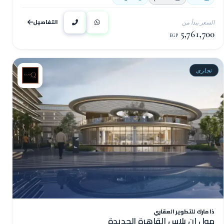
التفاصيل
السعر يبدأ من
5,761,700
EGP
تجارى
ذا مارك للتطوير العقاري
مول ان بلاس القاهرة الجديدة