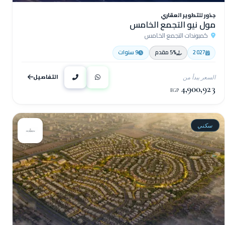
جذور للتطوير العقاري
مول نيو التجمع الخامس
كمبوندات التجمع الخامس
2027
5% مقدم
9 سنوات
التفاصيل
السعر يبدأ من
4,900,923
EGP
سكني