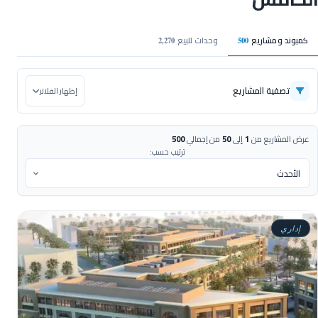
كمبوند ومشاريع
وحدات للبيع
2,270
500
تصفية المشاريع
إظهار الفلاتر
عرض المشاريع من
1
إلى
50
من إجمالي
500
ترتيب حسب:
إداري