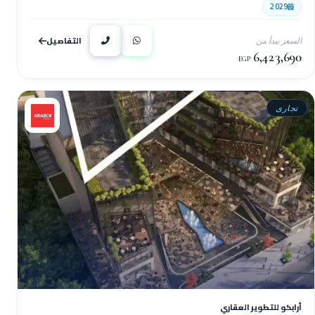
2029
التفاصيل
السعر يبدأ من
6,423,690
EGP
تجارى
أرابكو للتطوير العقاري