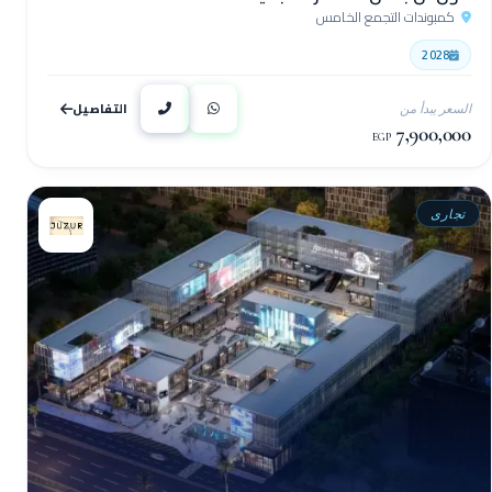
كمبوندات التجمع الخامس
2028
التفاصيل
السعر يبدأ من
7,900,000
EGP
تجارى