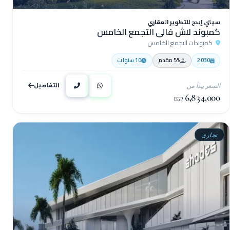
سيتي إيدج للتطوير العقاري
كمبوند لاش فالي التجمع الخامس
كمبوندات التجمع الخامس
2030
5% مقدم
10 سنوات
التفاصيل
السعر يبدأ من
6,834,000
EGP
تجارى