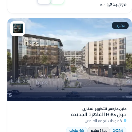
3,824,770
EGP
تجارى
ماين ماركس للتطوير العقاري
مول H:Rs القاهرة الجديدة
كمبوندات التجمع الخامس
2027
5% مقدم
6 سنوات