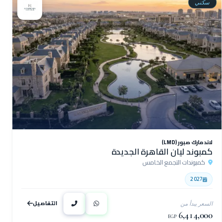
سكني
لاند مارك صبور (LMD)
كمبوند ليان القاهرة الجديدة
كمبوندات التجمع الخامس
2027
التفاصيل
السعر يبدأ من
6,414,000
EGP