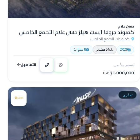
حسن علام
كمبوند جروفا ايست هيلز حسن علام التجمع الخامس
كمبوندات التجمع الخامس
2029
5% مقدم
8 سنوات
التفاصيل
السعر يبدأ من
31,000,000
EGP
تجارى