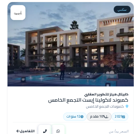
سكني
كابيتال هيلز للتطوير العقاري
كمبوند لاكولينا إيست التجمع الخامس
كمبوندات التجمع الخامس
2029
10% مقدم
12 سنوات
التفاصيل
السعر يبدأ من