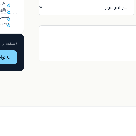
رد على 
رد بالإيمي
استشارة
عروض أس
استفسار ع
توا