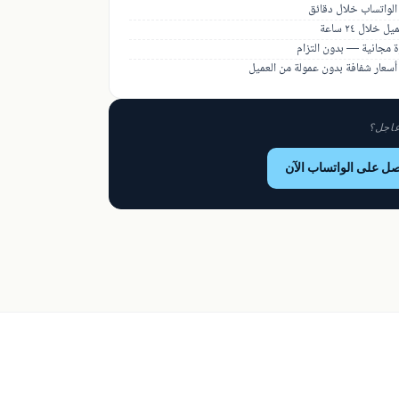
الواتساب خلال دقائق
ل خلال ٢٤ ساعة
 مجانية — بدون التزام
عار شفافة بدون عمولة من العميل
اجل؟
صل على الواتساب الآن