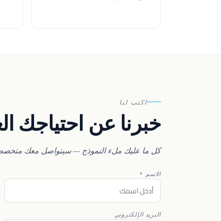
اكتب لنا
خبرنا عن احتياجك ال
كل ما عليك ملء النموذج — سيتواصل معك متخصص 
الاسم
*
البريد الإلكتروني