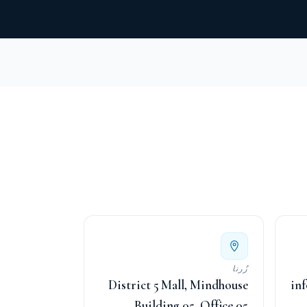
زُرنا
District 5 Mall, Mindhouse
inf
Building 05, Office 05