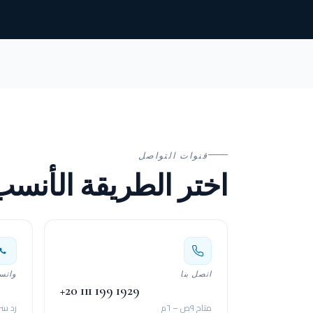
قنوات التواصل
اختر الطريقة الأنس
اتصل بنا
واتس
+20 111 199 1929
متاح ٩ص – ٦م
رد سر