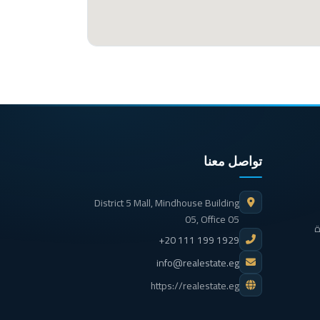
تواصل معنا
District 5 Mall, Mindhouse Building
05, Office 05
ة
+20 111 199 1929
info@realestate.eg
https://realestate.eg