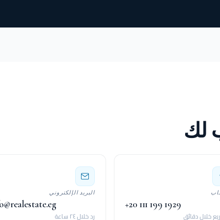
ب لك
اب
البريد الإلكتروني
o@realestate.eg
+20 111 199 1929
يع خلال دقائق
رد خلال ٢٤ ساعة