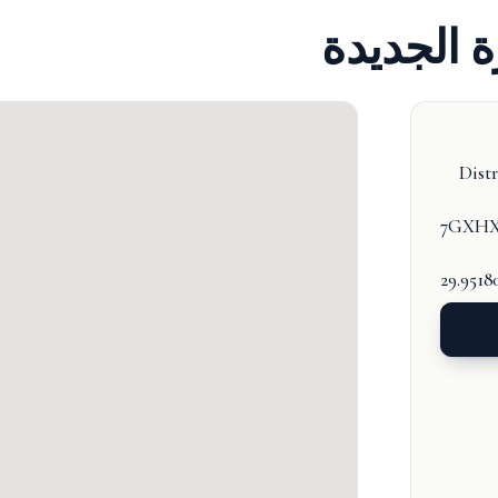
ة الجديدة
Distr
7GXHXF
29.9518