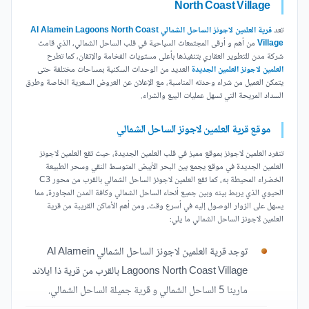
North Coast Village
تعد
قرية العلمين لاجونز الساحل الشمالي Al Alamein Lagoons North Coast
Village
من أهم و أرقى المجتمعات السياحية في قلب الساحل الشمالي، الذي قامت
شركة مدن للتطوير العقاري بتنفيذها بأعلى مستويات الفخامة والإتقان، كما تطرح
العلمين لاجونز العلمين الجديدة
العديد من الوحدات السكنية بمساحات مختلفة حتى
يتمكن العميل من شراء وحدته المناسبة، مع الإعلان عن العروض السعرية الخاصة وطرق
السداد المريحة التي تسهل عمليات البيع والشراء.
موقع قرية العلمين لاجونز الساحل الشمالي
تنفرد العلمين لاجونز بموقع مميز في قلب العلمين الجديدة، حيث تقع العلمين لاجونز
العلمين الجديدة في موقع يجمع بين البحر الأبيض المتوسط النقي وسحر الطبيعة
الخضراء المحيطة به، كما تقع العلمين لاجونز الساحل الشمالي بالقرب من محور C3
الحيوي الذي يربط بينه وبين جميع أنحاء الساحل الشمالي وكافة المدن المجاورة، مما
يسهل على الزوار الوصول إليه في أسرع وقت، ومن أهم الأماكن القريبة من قرية
العلمين لاجونز الساحل الشمالي ما يلي:
توجد قرية العلمين لاجونز الساحل الشمالي Al Alamein
Lagoons North Coast Village بالقرب من قرية ذا ايلاند
مارينا 5 الساحل الشمالي و قرية جميلة الساحل الشمالي.