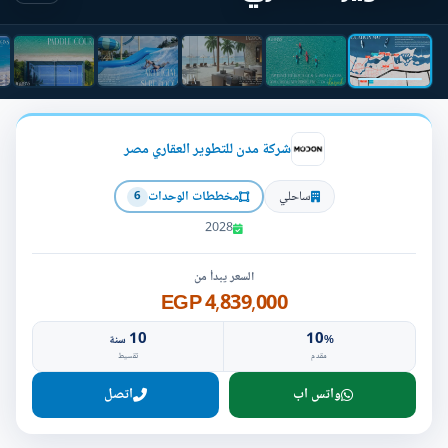
شركة مدن للتطوير العقاري مصر
ساحلي
مخططات الوحدات
6
2028
السعر يبدأ من
4,839,000 EGP
10
10
%
سنة
مقدم
تقسيط
واتس اب
اتصل