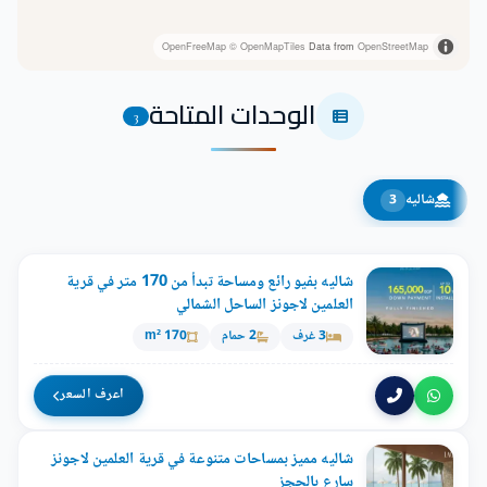
OpenFreeMap
© OpenMapTiles
Data from
OpenStreetMap
الوحدات المتاحة
3
شاليه
3
شاليه بفيو رائع ومساحة تبدأ من 170 متر في قرية
العلمين لاجونز الساحل الشمالي
3 غرف
2 حمام
170 m²
اعرف السعر
شاليه مميز بمساحات متنوعة في قرية العلمين لاجونز
سارع بالحجز