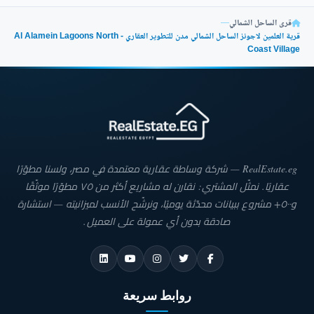
تضم العلمين لاجونز الساحل الشمالي شاليهات 3 غرف نوم
بمساحات مناسبة للعائلات الكبيرة لتجربة معيشية متكاملة.
قرى الساحل الشمالي
—
قرية العلمين لاجونز الساحل الشمالي مدن للتطوير العقاري - Al Alamein Lagoons North
Coast Village
لتلبية متطلبات العائلات الصغيرة يقدم مشروع Modon
Developments شاليهات بغرفتين نوم.
يطرح العلمين لاجونز الساحل الشمالي شاليهات بغرفة نوم
واحدة تجسد احترافية الشركة المالكة في استغلال المساحة
الإجمالية مما يسمح بدخول طبيعي منعش.
RealEstate.eg — شركة وساطة عقارية معتمدة في مصر، ولسنا مطوّرًا
عقاريًا. نمثّل المشتري: نقارن له مشاريع أكثر من ٧٥ مطوّرًا موثّقًا
خدمات قرية العلمين لاجونز الساحل الشمالي Al Alamein
و٥٠٠+ مشروع ببيانات محدّثة يوميًا، ونرشّح الأنسب لميزانيته — استشارة
Lagoons North Coast Village
صادقة بدون أي عمولة على العميل.
تضم العلمين لاجونز الساحل الشمالي العديد من المرافق العصرية والخدمات الأساسية
التي تقدم تجربة شاملة تعكس الرفاهية لتلبية احتياجات كل النزلاء، ومن أهم الخدمات
المتوفرة في العلمين لاجونز العلمين الجديدة ما يلي:
روابط سريعة
تضم قرية العلمين لاجونز الساحل الشمالي Al Alamein