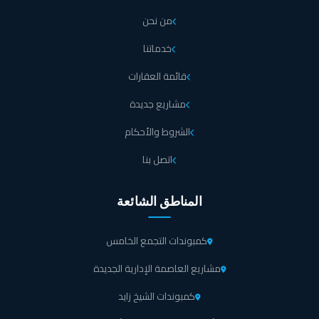
Lagoons North Coast Village كلوب هاوس راقٍ لتوفير
من نحن
المساحات الخاصة للتجمعات العائلية، مع تقديم الفعاليات
الترفيهية المتنوعة لتعزيز التواصل الاجتماعي بين الزوار.
خدماتنا
قائمة العقارات
تشتمل Lagoons Al Alamein North Coast على مدينة
ترفيهية حصرية تقدم تجربة ممتعة مناسبة لكل الفئات العمرية
مشاريع جديدة
التي تشمل الفعاليات المائية المتنوعة.
الشروط والأحكام
اتصل بنا
تحتوي العلمين لاجونز الساحل الشمالي على سلسلة من
المطاعم والكافيهات العالمية التي تقدم أفضل الأطباق العالمية
والمحلية بمذاقات استثنائية ترضي كل الأذواق في جو منعش
المناطق الشائعة
وحيوي.
كمبوندات التجمع الخامس
في العلمين لاجونز العلمين الجديدة الرفاهية تبدأ من السبا
مشاريع العاصمة الإدارية الجديدة
هاوس التي تقدم خدمات متكاملة مما يمنح النزلاء الاستجمام
كمبوندات الشيخ زايد
والراحة وسط أجواء طبيعية منعشة ومريحة.