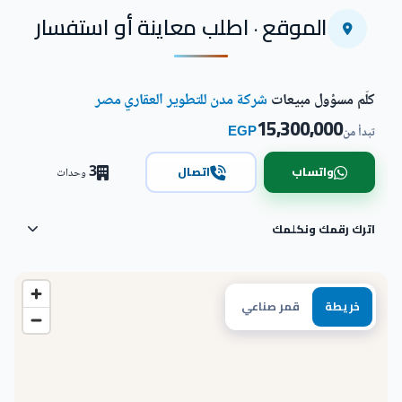
اضغط للتكبير
الموقع · اطلب معاينة أو استفسار
كلّم مسؤول مبيعات
شركة مدن للتطوير العقاري مصر
15,300,000
EGP
تبدأ من
3
واتساب
اتصال
وحدات
اترك رقمك ونكلمك
خريطة
قمر صناعي