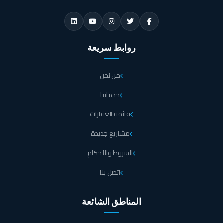
لتنزه الكلاب، ومنطقة لممارسة رياضة التزلج، وأخرى لليوجا، ومراكز
رياضية تضم أحدث الأجهزة، والمعدات للحفاظ على اللياقة البدنية، وأماكن
مخصصة للسبا، وهناك أيضًا حدائق الزين والفنون.
روابط سريعة
وجود فندق فخم مصمم بأرقى التصميمات العمرانية يحيط به ملعب جولف
كبير لمزيد من الاستجمام، والرفاهية.
من نحن
مسارات خاصة للمشي، وممارسة رياضة الجري، وركوب الدراجات.
خدماتنا
قائمة العقارات
يتوفر حمام سباحة، ومنطقة للعب، وحضانة للأطفال، ومغسلة، وصالون
تجميل، إلى جانب ماركت صغير يحتوى على كافة السلع، والخدمات.
مشاريع جديدة
الشروط والأحكام
كما تضم المطاعم التي تقدم أشهى الأكلات في الهواء الطلق.
اتصل بنا
يوجد عيادة، وصيدلة لتوفير أفضل الخدمات الطبية، والعلاجية للعملاء،
والزوار.
المناطق الشائعة