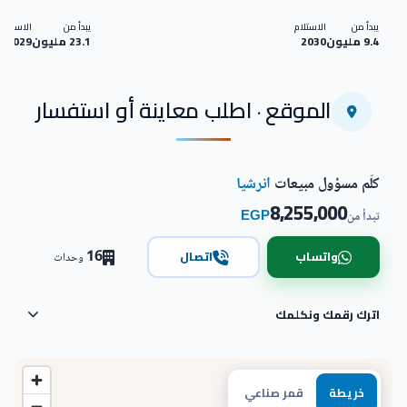
يبدأ من
الاستلام
يبدأ من
الاستلام
9.4 مليون
2030
23.1 مليون
2029
الموقع · اطلب معاينة أو استفسار
كلّم مسؤول مبيعات
انرشيا
8,255,000
EGP
تبدأ من
16
واتساب
اتصال
وحدات
اترك رقمك ونكلمك
خريطة
قمر صناعي