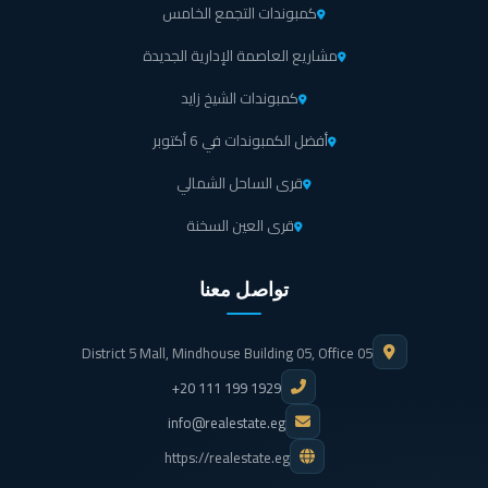
كمبوندات التجمع الخامس
أنواع الوحدات ومساحاتها داخل مرحلة The Quayside
بالساحل الشمالي
مشاريع العاصمة الإدارية الجديدة
الوحدات متعددة الأشكال والمساحات؛ بحيث يُمكن للعملاء اختيار الوحدة التي تناسبهم،
كمبوندات الشيخ زايد
وتتضح فيما يلي:
أفضل الكمبوندات في 6 أكتوبر
30 فيلا بمساحة 238 متر مربع على متوسط قطعة أرض 375 متر مربع.
قرى الساحل الشمالي
116 توين هاوس بمساحة 166 متر مربع على قطعة أرض بمساحة 225
قرى العين السخنة
متر مربع.
تواصل معنا
127 تاون هاوس بمساحة 164 متر مربع، على قطعة أرض تتراوح مساحتها
من 146 متر مربع، إلى 314 متر مربع، ويوجد تراس بمساحة 4 متر مربع،
وآخر على السطح يغطي مساحة 67 متر مربع.
District 5 Mall, Mindhouse Building 05, Office 05
+20 111 199 1929
208 فيلا متصلة تم توزيعها على 52 مبنى، وتتراوح مساحاتها من 138 متر
info@realestate.eg
مربع، إلى 158 متر مربع؛ بتراس يتراوح من 22 - 30 متر مربع، وحدائق
من 49 - 166 متر مربع.
https://realestate.eg