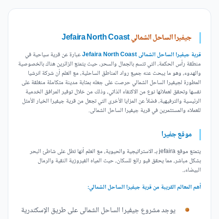
جيفيرا الساحل الشمالي
Jefaira North Coast
قرية جيفيرا الساحل الشمالى Jefaira North Coast
عبارة عن قرية سياحية في
منطقة رأس الحكمة، التي تتسم بالجمال والسحر، حيث يتمتع الزائرين هناك بالخصوصية
والهدوء، وهو ما يبحث عنه جميع رواد المناطق الساحلية، مع العلم أن شركة انرشيا
المطورة لجيفيرا الساحل الشمالي حرصت على جعله بمثابة مدينة متكاملة منغلقة على
نفسها وتحقق لعملائها نوع من الاكتفاء الذاتي، وذلك من خلال توفير المرافق الخدمية
الرئيسية والترفيهية، فضلاً عن المزايا الأخرى التي تجعل من قرية جيفيرا الخيار الأمثل
للعملاء والمستثمرين في قرية جيفيرا الساحل الشمالى.
موقع جفيرا
يتمتع موقع jefaira بـ الاستراتيجية والحيوية، مع العلم أنها تطل على شاطئ البحر
بشكل مباشر، مما يحقق فيو رائع للسكان، حيث المياه الفيروزية النقية والرمال
البيضاء،.
أهم المعالم القريبة من قرية جيفيرا الساحل الشمالي:
يوجد مشروع جيفيرا الساحل الشمالى على طريق الإسكندرية