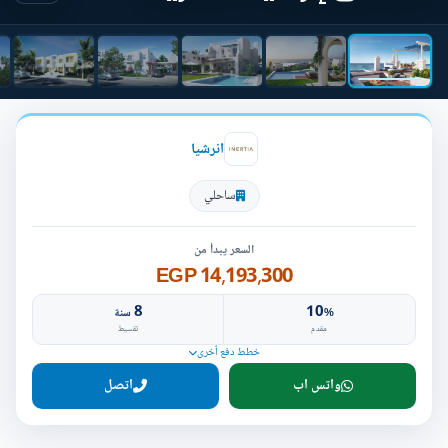
انرشيا
ساحلي
السعر يبدأ من
14,193,300 EGP
8
10
%
سنة
مقدم
تقسيط
خطط دفع أخرى
واتس اب
اتصل