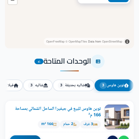
OpenFreeMap
© OpenMapTiles
Data from
OpenStreetMap
الوحدات المتاحة
16
توين هاوس
شاليه بحديقة
شاليه
فيلا
3
3
3
3
توين هاوس للبيع في جيفيرا الساحل الشمالي بمساحة
166 م²
3 غرف
2 حمام
166 m²