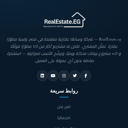
RealEstate.eg — شركة وساطة عقارية معتمدة في مصر، ولسنا مطوّرًا
عقاريًا. نمثّل المشتري: نقارن له مشاريع أكثر من ٧٥ مطوّرًا موثّقًا
و٥٠٠+ مشروع ببيانات محدّثة يوميًا، ونرشّح الأنسب لميزانيته — استشارة
صادقة بدون أي عمولة على العميل.
روابط سريعة
من نحن
خدماتنا