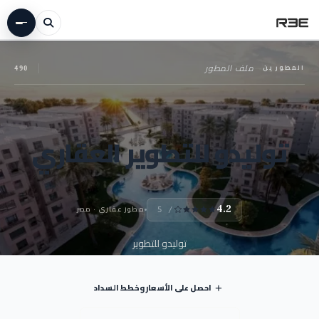
المطورين
—
ملف المطور
490
توليدو للتطوير العقاري
مطور عقاري · مصر
4.2
/ 5
توليدو للتطوير
احصل على الأسعار وخطط السداد
+