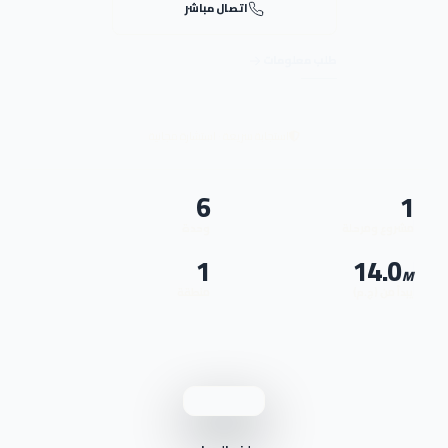
اتصال مباشر
طلب معلومات
استجابة سريعة · استشارة مجانية
6
1
مشروع ومرحلة
وحدة
1
14.0
M
يبدأ من (ج.م)
منطقة