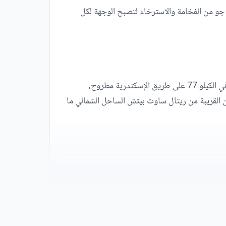
 جو من الفخامة والاسترخاء لتصبح الوجهة لكل
اختر مشروع ريتال الساحل الشمالي كوجهة لقضاء العطلات الصيفية واستمتع بالاسترخاء والهدوء بعيدًا صخب المدينة، لتقع في الكيلو 77 على طريق الإسكندرية مطروح،
أماكن القريبة من ريتال ساوث بيتش الساحل الشمالي ما