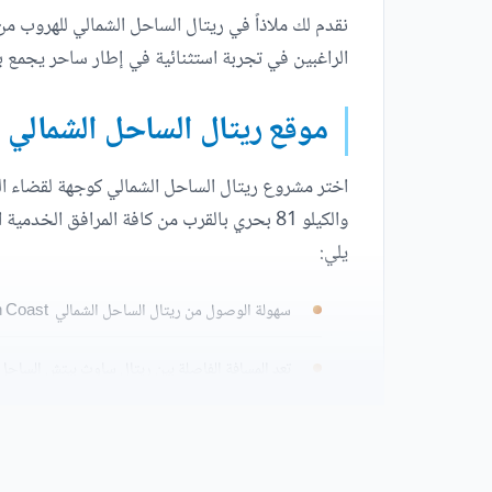
نقدم لك ملاذاً في ريتال الساحل الشمالي للهروب م
الراغبين في تجربة استثنائية في إطار ساحر يجمع ب
موقع ريتال الساحل الشمالي
والكيلو 81 بحري بالقرب من كافة المرافق ا
يلي:
سهولة الوصول من ريتال الساحل الشمالي Retal North Coast إلى مطار برج العرب خلال 25 دقيقة.
تعد المسافة الفاصلة بين ريتال ساوث بيتش الساحل الشمالي ومارين
يبتعد القرية حوالي 20 دقيقة من أبراج العلمين.
تقترب ريتال الساحل الشمالي من فندق تيوليب نور