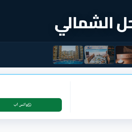
حل الشمالي
واتس اب