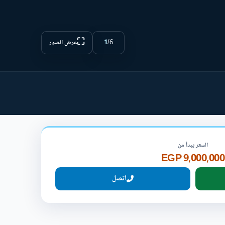
⛶
1
/
6
عرض الصور
السعر يبدأ من
9,000,000 EGP
اتصل