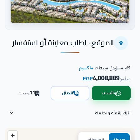
اضغط للتكبير
الموقع · اطلب معاينة أو استفسار
كلّم مسؤول مبيعات
ماكسيم
4,008,889
EGP
تبدأ من
11
واتساب
اتصال
وحدات
اترك رقمك ونكلمك
خريطة
قمر صناعي