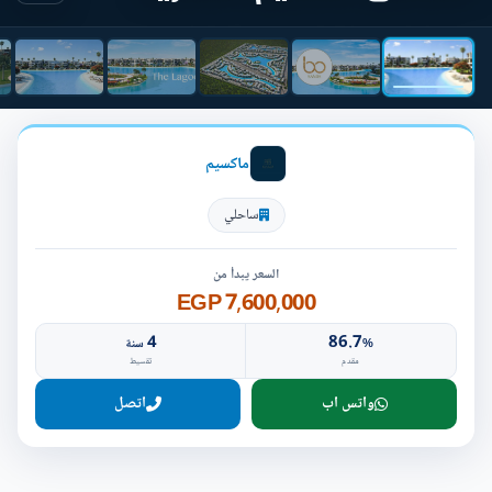
ماكسيم
ساحلي
السعر يبدأ من
7,600,000 EGP
4
86.7
%
سنة
مقدم
تقسيط
واتس اب
اتصل