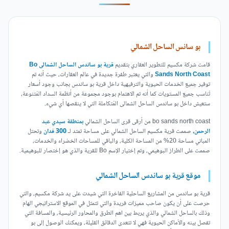
بو سانس الساحل الشمالي
قامت شركة مكسيم للتطوير العقاري بتقديم
قرية بو ساندس الساحل الشمالى Bo
Sands North Coast
والتي يعتبر طفرة جديدة في عالم العقارات، حيث أنه تم
توفير جميع الخدمات الحيوية والترفيهية داخل قرية بو ساندس بجانب وجود أسعار
تُناسب جميع المستويات كما أنه تم الاهتمام بوجود مجموعة من أنظمة السداد المُتنوعة،
ستعيش داخل بو ساندس الساحل الشمالى المُتكاملة التي لا ينقصها أي شيء.
bo sands north coast من أرقى قرى الساحل الشمالي
بمنطقة سيدي عبد
الرحمن،
صممت قرية مكسيم الساحل الشمالي على مساحة تمتد لـ
300 فدان
وتحتل
المباني مساحة 20% من المساحة الكلية، والباقي للمساحات الخضراء والخدمات،
صممت على الطراز البوهيمي، وتم إختيار الإسم Bo للقرية والذي هو إختصار للبوهيمية.
موقع قرية بو ساندس الساحل الشمالي
قرية بو ساندس من المشاريع الساحلية الفاخرة التي شيدت على يد شركة مكسيم، والتي
حرصت على أن يكون صاحب مميزات فريدة والتي تتمثل في الموقع الاستراتيجي الهام
وذلك بالساحل الشمالي والذي يربط بين اهم الطرق والمحاور الرئيسية، والمسافة التي
تفصل بينه والأماكن الحيوية فهي لا تتعدى الدقائق القليلة، ويمكنك الوصول إلى بو