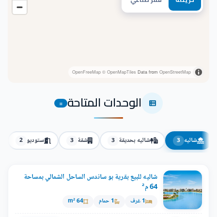
OpenFreeMap
© OpenMapTiles
Data from
OpenStreetMap
الوحدات المتاحة
11
شاليه
شاليه بحديقة
شقة
ستوديو
2
3
3
3
شاليه للبيع بقرية بو ساندس الساحل الشمالي بمساحة
64 م²
1 غرف
1 حمام
64 m²