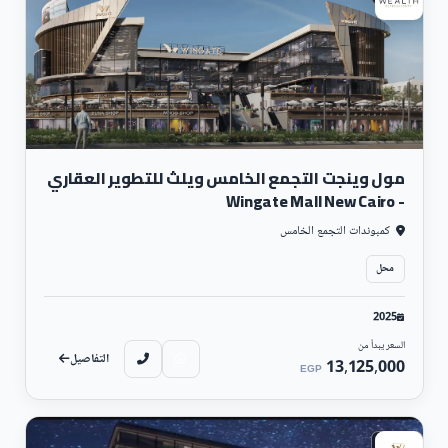
مول وينجت التجمع الخامس ويلث للتطوير العقاري
- Wingate Mall New Cairo
كمبوندات التجمع الخامس
محل
2025
السعر يبدأ من
التفاصيل
13,125,000
EGP
تجارى