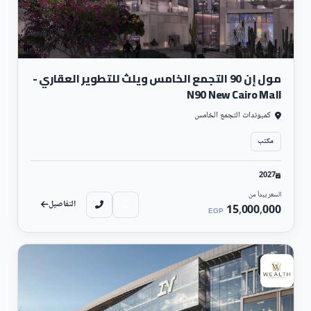
مول إن 90 التجمع الخامس ويلث للتطوير العقاري -
N90 New Cairo Mall
كمبوندات التجمع الخامس
مكتب
2027
السعر يبدأ من
التفاصيل
15,000,000
EGP
تجارى