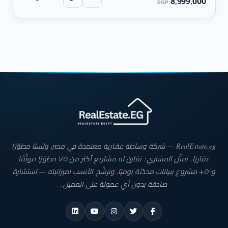
8,999,000
EGP
RealEstate.eg — شركة وساطة عقارية معتمدة في مصر، ولسنا مطوّرًا
عقاريًا. نمثّل المشتري: نقارن له مشاريع أكثر من ٧٥ مطوّرًا موثّقًا
و٥٠٠+ مشروع ببيانات محدّثة يوميًا، ونرشّح الأنسب لميزانيته — استشارة
صادقة بدون أي عمولة على العميل.