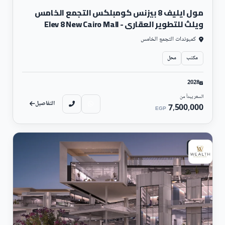
مول ايليف 8 بيزنس كومبلكس التجمع الخامس
ويلث للتطوير العقاري - Elev 8 New Cairo Mall
كمبوندات التجمع الخامس
مكتب
محل
2028
السعر يبدأ من
التفاصيل
7,500,000
EGP
تجارى