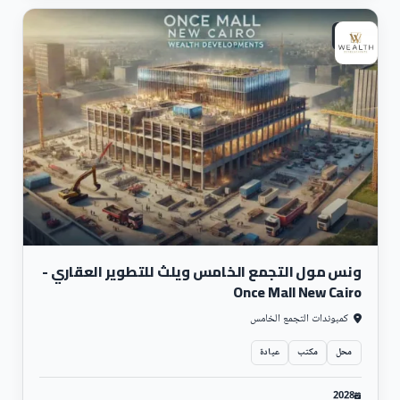
3 أبراج شقق فندقية في دبي.
تجارى
جامعة نور مبارك في كازاخستان.
كمبوندات سكنية في الشيخ زايد وأكتوبر وحدائق أكتوبر.
امتداد مستشفى الصفوة في أكتوبر.
مول جيفال العاصمة الإدارية الجديدة Mall Jeval New Capital
ونس مول التجمع الخامس ويلث للتطوير العقاري -
Once Mall New Cairo
كمبوندات التجمع الخامس
محل
مكتب
عيادة
2028