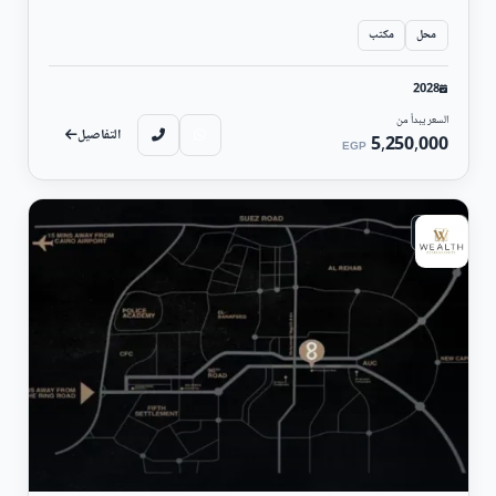
محل
مكتب
2028
السعر يبدأ من
التفاصيل
5,250,000
EGP
تجارى