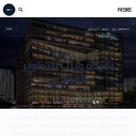
المطورين
—
ملف المطور
259
شركة ويلث للتطوير
العقاري
مطور عقاري · مصر
4.9
/ 5
نبذة عن شركة ويلث للاستثمارات العقارية تعتبر شركة ويلث العقارية من
أهم الكيانات الرائدة في السوق العقاري والتي تمكنت منذ بدايتها في عام
2002 من عمل اسم لامع وسمعة جيدة بين الشركات المنافسة، تمتلك