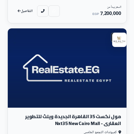
السعر يبدأ من
التفاصيل
7,200,000
EGP
تجارى
مول نكست 35 القاهرة الجديدة ويلث للتطوير
العقاري - Nxt35 New Cairo Mall
كمبوندات التجمع الخامس