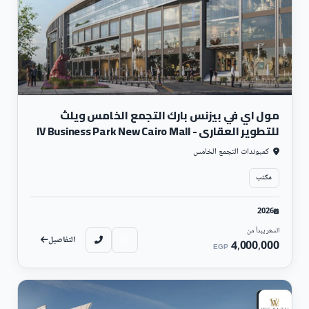
مول اي في بيزنس بارك التجمع الخامس ويلث
للتطوير العقاري - IV Business Park New Cairo Mall
كمبوندات التجمع الخامس
مكتب
2026
السعر يبدأ من
التفاصيل
4,000,000
EGP
تجارى