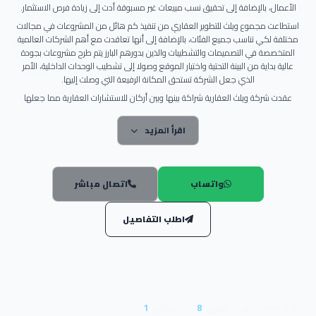
الأعمال، بالإضافة إلى تحقيق نسب مبيعات غير مسبوقة أدت إلى زيادة فرص الاستثمار.
استطاعت مجموع ويلث للتطوير العقاري من تنفيذ كم هائل من المشروعات في مجالات
مختلفة لكي تناسب جميع الفئات، بالإضافة إلى أنها تعاقدت مع أهم الشركات العالمية
المتخصصة في التصميمات والتشطيبات والذين بدورهم البارز يتم طرح مشروعات بجودة
عالية بداية من البينة التحتية واختيار الموقع وصولا إلى تشطيب الوحدات الداخلية، الأمر
الذي جعل الشركة تستحق المكانة الرفيعة التي وصلت إليها.
عقدت شركة ويلث العقارية شراكة بينها وبين أركان للاستشارات العقارية مما جعلها
تحقق استفادة كبيرة منها وذلك لأنها تمتلك خبرة عريقة في مجال العقارات والمقاولات،
بالإضافة إلى النخبة التي تحظى بها الشركة من المهندسين ذوي الكفاءة العالية في
اقرأ المزيد
كافة التخصصات الهندسية والذين بدورهم البارز تستطيع مجموعة ويلث العقارية من
التفوق على الشركات الأخرى الموجودة على الساحة العقارية.
كذلك تمتلك شركة ويلث للتطوير العقاري مجلس إدارة قوي يساعدها في
استكمال رحلة الإنجازات التي بدأتها، وفيما يلي سوف نتعرف على أعضاء
واتساب
اتصال مباشر
مجلس الإدارة:
السيد/ احمد شاكر المؤسس المشارك و أيضا الرئيس التنفيذي.
اطلب التفاصيل
السيد/ احمد القاضي المؤسس المشارك و أيضا المدير المالي.
الأستاذ/ محمد نهاد ندا رئيس قسم التسويق.
السيد/ مصطفى الشمندي رئيس المبيعات.
مميزات وأهداف شركة ويلث
تجارى
8
سكني
1
أنواع المشاريع