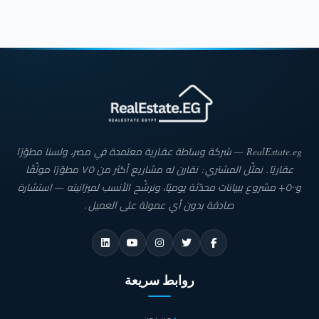
اعتماد أفضل الممارسات البيئية وتقديم مشاريع تعزز الحياة المستدامة.
تتجاوز خطة ليفينج ياردز للتطوير العقاري حدود التطور العقاري التقليدي، حيث تسعى
الشركة إلى الابتكار وتحقيق المستحيل. ومن خلال رؤيتها الجريئة والمبتكرة، تتطلع الشركة
إلى أن تكون الخيار الأول للعملاء الباحثين عن تجارب عيش فريدة ومستدامة في جميع
أنحاء العالم.
RealEstate.eg — شركة وساطة عقارية معتمدة في مصر، ولسنا مطوّرًا
عقاريًا. نمثّل المشتري: نقارن له مشاريع أكثر من ٧٥ مطوّرًا موثّقًا
و٥٠٠+ مشروع ببيانات محدّثة يوميًا، ونرشّح الأنسب لميزانيته — استشارة
صادقة بدون أي عمولة على العميل.
روابط سريعة