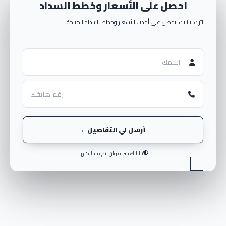
احصل على الأسعار وخطط السداد
تعتبر شركة ليفينج ياردز للتطوير العقاري واحدة من الشركات الرائدة في مجالها في
اترك بياناتك لتحصل على أحدث الأسعار وخطط السداد المتاحة.
المنطقة. تهدف الشركة إلى تقديم مشاريع عقارية فريدة تحاكي تطلعات عملائها
وتعكس معايير التميز في التصميم والجودة.
تعتمد رؤية شركة ليفينج ياردز على تطوير مشروعات عقارية استثنائية تساهم في تحسين
جودة الحياة وخلق بيئات سكنية وتجارية مبتكرة. تحرص الشركة على استخدام أحدث
التقنيات والمفاهيم المعمارية لتحقيق مشاريع تفوق توقعات العملاء.
تشمل أهداف شركة ليفينج ياردز على تقديم مجتمعات فريدة تستجيب لاحتياجات المجتمع
وتعزز التواصل والتلاحم بين سكانها. وتسعى الشركة أيضًا لتطوير مشاريع تجارية رائدة تلبي
احتياجات السوق وتعزز الاقتصاد المحلي.
تثقف شركة ليفينج ياردز فريقها المتخصص وتوفر لهم فرص التدريب والتطوير المستمر
للحفاظ على مستوى عال من الكفاءة والمهنية. تعمل الشركة أيضًا على توفير بيئة عمل
أرسل لي التفاصيل
ملهمة ومحفزة للموظفين لتعزيز الابتكار وتحفيزهم على تحقيق النجاح.
باعتبارها شركة رائدة في مجالها، تتطلع شركة ليفينغ ياردز للتطوير العقاري إلى مستقبل
واعد ونجاح مستمر في تقديم الحلول والمشاريع العقارية المبتكرة. تعتبر رؤيتها الشمولية
بياناتك سرية ولن تتم مشاركتها.
للتطور العقاري وتحقيق الرضا العملاء هي المحرك الأساسي لنجاحها.
خدمات شركة ليفينج ياردز
للتطوير العقاري
أعلنت شركة ليفينج ياردز للتطوير العقاري عن استمرارها في تقديم خدماتها المميزة