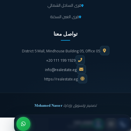
قرى الساحل الشمالي
قرى العين السخنة
تواصل معنا
District 5 Mall, Mindhouse Building 05, Office 05
+20 111 199 1929
info@realestate.eg
https://realestate.eg
Mohamed Nasser
تصميم وتسويق وإدارة
ليفينج ياردز
● متاح الآن
· اتصل بنا