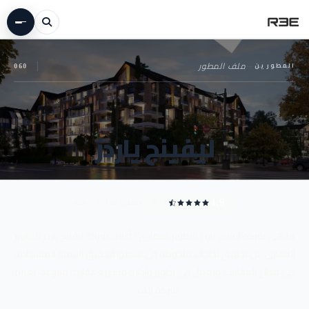
المطورين
—
ملف المطور
060
ليفينج ياردز
مطور عقاري · مصر
4.9
/ 5
ما هي شركة ليفينج ياردز للتطوير العقاري؟ أعلنت شركة ليفينج ياردز للتطوير
العقاري عن تحقيق نجاحات ملحوظة في سعيها لتحقيق التنمية المستدامة
في قطاع العقارات. وتعمل في تطوير وإدارة مشاريع عقارية متنوعة. تعتزم
شركة ليف...