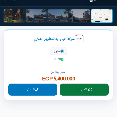
شركة أب وايد للتطوير العقاري
تجارى
2028
السعر يبدأ من
5,400,000 EGP
واتس اب
اتصل