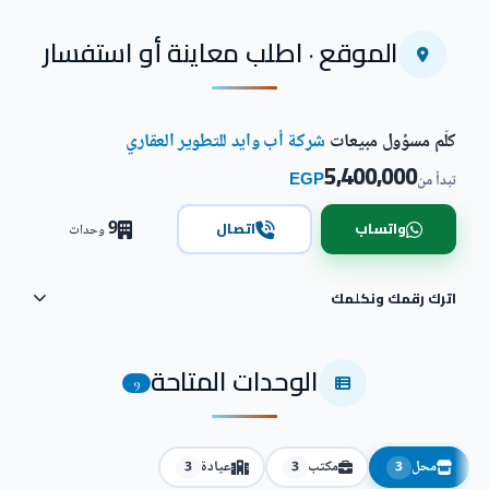
الموقع · اطلب معاينة أو استفسار
كلّم مسؤول مبيعات
شركة أب وايد للتطوير العقاري
5,400,000
EGP
تبدأ من
9
واتساب
اتصال
وحدات
اترك رقمك ونكلمك
الوحدات المتاحة
9
محل
مكتب
عيادة
3
3
3