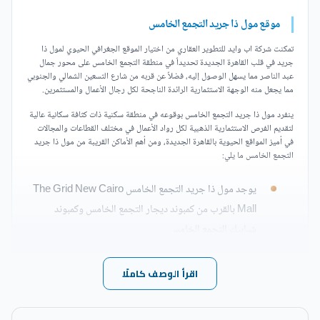
موقع مول ذا جريد التجمع الخامس
تمكنت شركة اب وايد للتطوير العقاري من اختيار الموقع الجغرافي الحيوي لمول ذا
جريد في قلب القاهرة الجديدة تحديداً في منطقة التجمع الخامس على محور جمال
عبد الناصر مما يسهل الوصول إليه، فضلاً عن قربه من شارع التسعين الشمالي والجنوبي
مما يجعل منه الوجهة الاستثمارية الرائدة الناجحة لكل رجال الأعمال والمستثمرين.
ينفرد مول ذا جريد التجمع الخامس بوقوعه في منطقة سكنية ذات كثافة سكانية عالية
لتقديم الفرص الاستثمارية الذهبية لكل رواد الأعمال في مختلف القطاعات والمجالات
في أميز المواقع الحيوية بالقاهرة الجديدة، ومن أهم الأماكن القريبة من مول ذا جريد
التجمع الخامس ما يلي:
يوجد مول ذا جريد التجمع الخامس The Grid New Cairo
Mall بالقرب من كمبوند ديجار التجمع الخامس وكمبوند
شبابيك التجمع الخامس.
يبتعد مول ذا جريد القاهرة الجديدة دقائق قليلة عن المنطقة
اقرأ الوصف كاملًا
المركزية للقاهرة الجديدة.