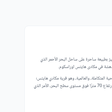
ها، تزيد مساحتها عن 840 فدان، أي ما يعادل حوالي 3,400,000 متر مربع، وتتميز بطبيعة ساحرة على ساحل البحر الأحمر الذي
ا مُدهشة في مكادى هايتس اوراسكوم.
ة المتكاملة، والعالمية، وهو قرية مكادي هايتس؛
لتبهرنا بأروع التصميمات العمرانية الراقية، واختيار موقع مشروع مكادي هايتس الغردقة المتميز في سماء سيناء الزرقاء، على ارتفاع 70 مترًا فوق مستوى سطح البحر، الأمر الذي