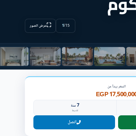
كوم
⛶
1
/
15
عرض الصور
السعر يبدأ من
17,500,000 EG
7
سنة
تقسيط
اتصل