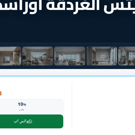
تس الغردقة أوراس
P
10
%
مقدم
واتس اب