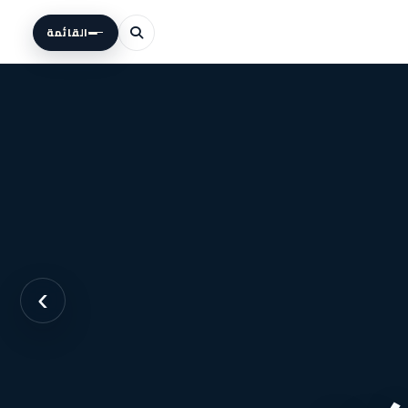
القائمة
›