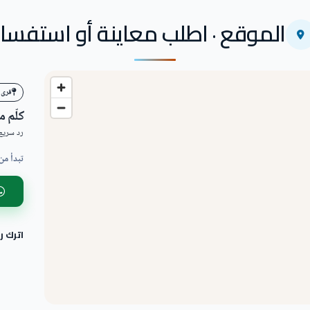
الموقع · اطلب معاينة أو استفسار
قرى 
كلّم 
رد سريع 
تبدأ من
اترك 