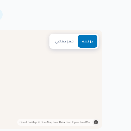
خريطة
قمر صناعي
OpenFreeMap
© OpenMapTiles
Data from
OpenStreetMap