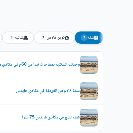
شقة
توين هاوس
شاليه
3
3
3
وحدتك السكنيه بمساحات تبدأ من 60م في مكادي هايتس الغردقه
شقة 77م في الغردقة في مكادي هايتس
شقة للبيع في مكادي هايتس 75 متراً