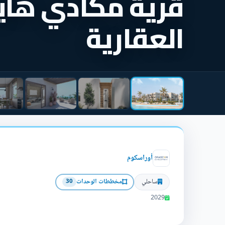
قرية مكادي هاي
العقارية
أوراسكوم
ساحلي
مخططات الوحدات
30
2029