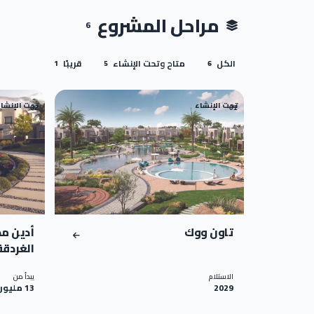
مراحل المشروع
6
الكل
متاح وتحت الإنشاء
قريبًا
1
5
6
تحت الإنشاء
تحت الإنشا
02
01
تاون ووك
أدين م
Heights
الاستلام
يبدأ من
2029
13 مليون