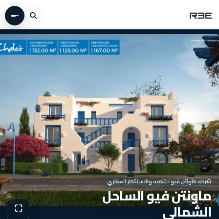
شركه ماونتن فيو للتنميه والاستثمار العقاري
ماونتن فيو الساحل
الشمالي
⛶
عرض الص