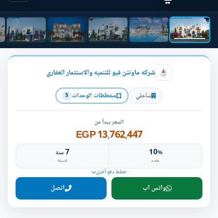
شركه ماونتن فيو للتنميه والاستثمار العقاري
ساحلي
مخططات الوحدات
5
السعر يبدأ من
13,762,447 EGP
7
10
%
سنة
مقدم
تقسيط
خطط دفع أخرى
واتس اب
اتصل