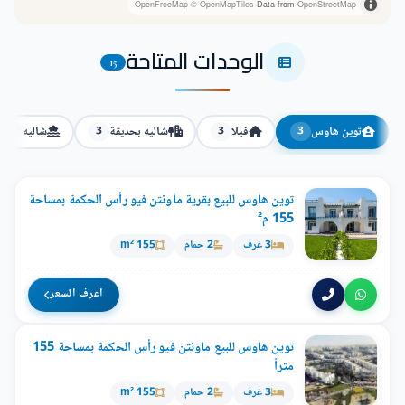
OpenFreeMap
© OpenMapTiles
Data from
OpenStreetMap
الوحدات المتاحة
15
توين هاوس
فيلا
شاليه بحديقة
شاليه
3
3
3
3
توين هاوس للبيع بقرية ماونتن فيو رأس الحكمة بمساحة
155 م²
3 غرف
2 حمام
155 m²
اعرف السعر
توين هاوس للبيع ماونتن فيو رأس الحكمة بمساحة 155
متراً
3 غرف
2 حمام
155 m²