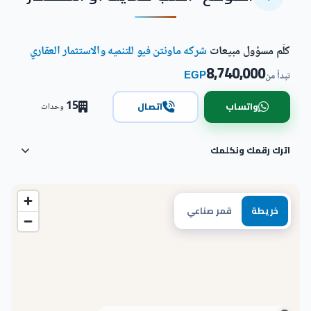
كلّم مسؤول مبيعات
شركه ماونتن فيو للتنميه والاستثمار العقاري
8,740,000
EGP
تبدأ من
15
واتساب
اتصال
وحدات
اترك رقمك ونكلمك
خريطة
قمر صناعي