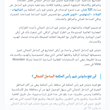
المشاريع الساحلية،
حيث تقدم قرية ماونتن فيو الساحل الشمالي أفضل الخدمات
والمرافق والأنشطة الترفيهية للشعور برفاهية الإقامة، وتم تنفيذ ماونتن فيو الساحل على
مساحة
121 فدان،
حيث تتنوع الوحدات في ماونتن فيو راس الحكمة بين
الشاليهات -
الفيلات - البنتهاوس - التوين هاوس،
مع تخصيص أغلبية المساحة للمساحات الخضراء
وباقي المساحة للمباني والمرافق والخدمات.
تم تصميم الفيلات والشاليهات في ماونتن فيو الساحل الشمالي بأحدث الطرازات
المعمارية العالمية المستوحاة من الطراز اليوناني الراقي، التي تشعرك بأنك في أرقى
الجزر اليونانية، وتناغم الألوان مع الطبيعة الخلابة المحيطة بالوحدات تمنحك الهدوء
والاسترخاء.
ماونتن فيو الساحل الشمالى واحدة من أرقى المشاريع في الساحل الشمالي، تتميز
بتصميماتها اليونانية الراقية وطابعها الخاص الذي يوفر الخصوصية والهدوء والاسترخاء
وسط الطبيعة، وهي أحد الاستثمارات العقارية السياحية الناجحة لشركة Mountain
View في مصر.
أين تقع ماونتن فيو رأس الحكمة
الساحل الشمالى
؟
تقع قرية ماونتن فيو رأس الحكمة في منطقة رأس الحكمة وهي من أكثر المناطق
المميزة في الساحل الشمالي التي يسهل الوصول إليها من أي محافظة مثل الأسكندرية
والقاهرة ومرسى مطروح؛ حيث يقع على عدة طرق بارزة وحيوية، مثل طريق القاهرة
الأسكندرية، وطريق وادي النطرون، وطريق الضبعة، وطريق فوكا الجديد الذي يعد أهم
طريق حيوي في الساحل الشمالي، والذي يبعد عن مشروع ماونتن فيو الساحل الشمالي
ما يقارب 15 كم.