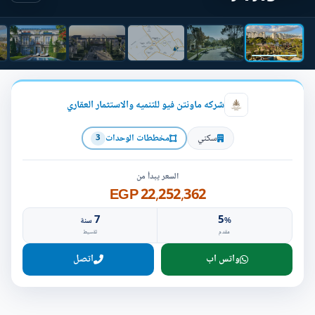
شركه ماونتن فيو للتنميه والاستثمار العقاري
سكني
مخططات الوحدات
3
السعر يبدأ من
22,252,362 EGP
7
5
%
سنة
مقدم
تقسيط
واتس اب
اتصل