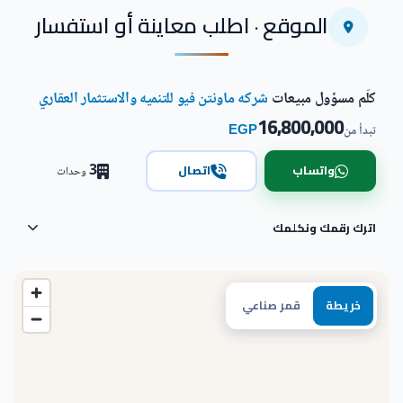
اضغط للتكبير
الموقع · اطلب معاينة أو استفسار
كلّم مسؤول مبيعات
شركه ماونتن فيو للتنميه والاستثمار العقاري
16,800,000
EGP
تبدأ من
3
واتساب
اتصال
وحدات
اترك رقمك ونكلمك
خريطة
قمر صناعي