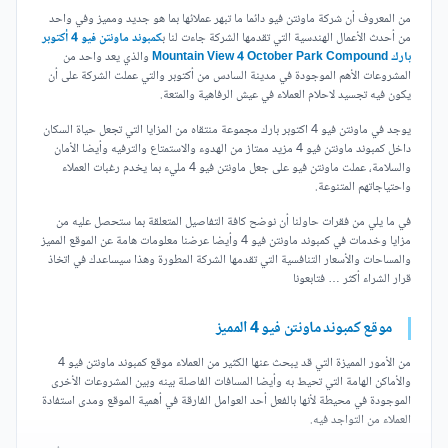
من المعروف أن شركة ماونتن فيو دائما ما تبهر عملائها بما هو جديد ومميز وفي واحد
من أحدث الأعمال الهندسية التي تقدمها الشركة جاءت لنا ب
كمبوند ماونتن فيو 4 أكتوبر
بارك Mountain View 4 October Park Compound
والذي يعد واحد من
المشروعات الأهم الموجودة في مدينة السادس من أكتوبر والتي عملت الشركة على أن
يكون فيه تجسيد لاحلام العملاء في عيش الرفاهية والمتعة.
يوجد في ماونتن فيو 4 اكتوبر بارك مجموعة منتقاه من المزايا التي تجعل حياة السكان
داخل كمبوند ماونتن فيو 4 مزيد ممتاز من الهدوء والاستمتاع والترفيه وأيضا الأمان
والسلامة، عملت ماونتن فيو على جعل ماونتن فيو 4 مليء بما يخدم رغبات العملاء
واحتياجاتهم المتنوعة.
في ما يلي من فقرات حاولنا أن نوضح كافة التفاصيل المتعلقة بما ستحصل عليه من
مزايا وخدمات في كمبوند ماونتن فيو 4 وأيضا عرضنا معلومات هامة عن الموقع المميز
والمساحات والأسعار التنافسية التي تقدمها الشركة المطورة وهذا سيساعدك في اتخاذ
قرار الشراء أكثر … فتابعونا
موقع كمبوند ماونتن فيو 4 المميز
من الأمور المميزة التي قد يبحث عنها الكثير من العملاء موقع كمبوند ماونتن فيو 4
والأماكن الهامة التي تحيط به وأيضا المسافات الفاصلة بينه وبين المشروعات الأخرى
الموجودة في محيطة لأنها بالفعل أحد العوامل الفارقة في أهمية الموقع ومدى استفادة
العملاء من التواجد فيه.