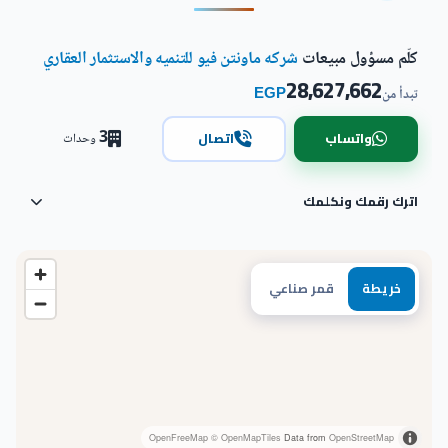
كلّم مسؤول مبيعات
شركه ماونتن فيو للتنميه والاستثمار العقاري
28,627,662
EGP
تبدأ من
3
واتساب
اتصال
وحدات
اترك رقمك ونكلمك
خريطة
قمر صناعي
OpenFreeMap
© OpenMapTiles
Data from
OpenStreetMap