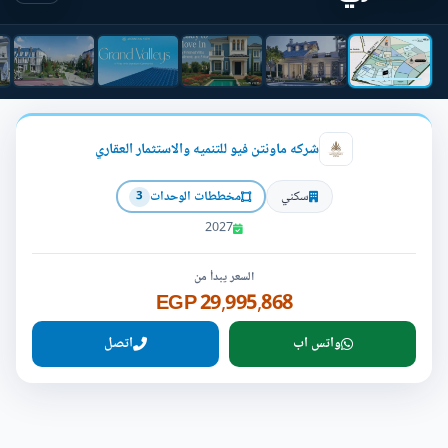
شركه ماونتن فيو للتنميه والاستثمار العقاري
سكني
مخططات الوحدات
3
2027
السعر يبدأ من
29,995,868 EGP
واتس اب
اتصل