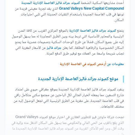
أحدث مشاريعها السكنية الضخمة
كمبوند جراند فاليز العاصمة الإدارية الجديدة
Grand Valleys New Capital Compound
الذي يقد تجربة معيشي فريدة من
نوعها في قلب العاصمة الجديدة باستخدام التقنيات الحديثة التي تلبي احتياجات
السكان.
يتمتع
كمبوند جراند فاليز العاصمة الإدارية
بالموقع المركزي القريب من كافة المدن
الرئيسية والمحاور الأساسية التي تربط بينه وبين الطرق المجاورة له مما يسهل الوصول
إليه على جميع السكان، فضلاً عن طرح الوحدات السكنية بتصميمات عصرية مما يمنح
السكان الخصوصية والرفاهية المطلقة، كما يعلن
جراند فاليز
عن الأسعار المغرية التي
تجذب شريحة واسعة من العملاء مع توفير طرق الدفع المرنة.
معلومات عن
أرخص كمبوند في العاصمة الإدارية
موقع كمبوند جراند فاليز العاصمة الإدارية الجديدة
ينفرد كمبوند جراند فاليز العاصمة الإدارية الجديدة بموقع جغرافي حيوي على امتداد
شارع التسعين، مما يجعله الخيار المثالي لكل الباحثين عن مجتمع سكني متكامل راقي
في قلب العاصمة الجديدة، على مقربة من الطرق الرئيسية التي تجعل الوصول إليه من
مختلف الاتجاهات.
نجحت شركة ماونتن فيو للتطوير العقاري في اختيار موقع كمبوند Grand Valleys
الذي يقع بالقرب من الحي المالي والحكومي مما يسهل على السكان التنقل منه وإليه في
وقت أقل، ومن أهم الأماكن القريبة من كمبوند جراند فاليز العاصمة الإدارية الجديدة ما
يلي: