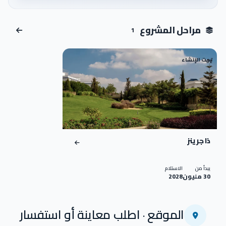
اضغط للتكبير
مراحل المشروع
1
تحت الإنشاء
01
ذا جرينز
يبدأ من
الاستلام
30 مليون
2028
الموقع · اطلب معاينة أو استفسار