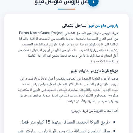
عن باروس ماونتن فيو
باروس ماونتن فيو
الساحل الشمالى
قرية باروس ماونتن فيو الساحل الشمالي Paros North Coast Project
من أفخم القرى السياحية بالمدينة، مزودة بالعديد من الخدمات الراقية والمزايا
الرائعة التي تليق بكونها مرحلة من مراحل قرية ماونتن فيو الضخم المعروف
بتكامل خدماته ورقيها الشديد، لذلك كان من الطبيعي أن يزداد إقبال العملاء من
أجل اغتنام فرصة الإقامة داخل وحدات فخمة تضمن لهم الراحة الكاملة
والرفاهية اللامحدودة.
موقع قرية باروس ماونتن فيو
محبو الأجواء الهادئة البعيدة عن الصخب يقضون أجمل الأوقات بلا شك داخل
باروس ماونتن فيو الساحل الشمالى لأنها تقع على أجمل شواطئ رأس الحكمة
حيث الهدوء الشديد والطبيعة الساحرة، شُيدت بالتحديد على طريق الإسكندرية
مطروح الصحراوي الكيلو 200، ساعد ذلك في زيادة حيوية موقعها عن طريق
ربطها بالعديد من الطرق والأماكن الهامة.
أهم المعالم القريبة من قرية باروس:
طريق الفوكا الجديد: المسافة بينهما 15 كيلو متر فقط.
مطار العلمين: المسافة بينه وبين قرية باروس
ماونتن فيو