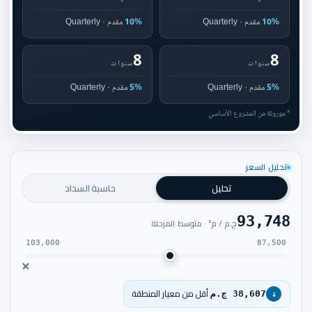
10%
مقدم · Quarterly
10%
مقدم · Quarterly
8
8
سنوات
سنوات
5%
مقدم · Quarterly
5%
مقدم · Quarterly
* موروثة من المشروع الأساسي
تحليل السعر
تحليل
حاسبة السداد
93,748
ج.م / م² · متوسط المرحلة
103,000
87,500
أقل من معيار المنطقة
38,607 ج.م
↓