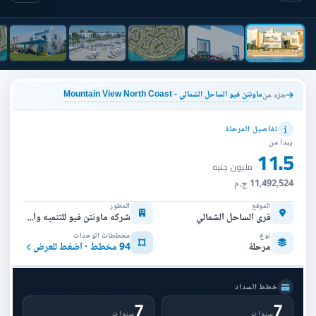
ماونتن فيو الساحل الشمالي - Mountain View North Coast
جزء من
تفاصيل المرحلة
يبدأ من
11.5
مليون جنيه
11,492,524 ج.م
الموقع
المطور
قرى الساحل الشمالي
شركه ماونتن فيو للتنميه والاستثمار العقاري
نوع
مخططات الوحدات
مرحلة
94 مخطط · اضغط للعرض
خطط السداد
7
7
سنوات
سنوات