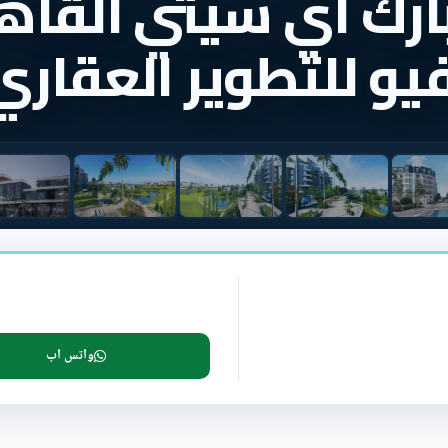
بارك اي سيتي القاه
فيو للتطوير العقاري
واتس اب