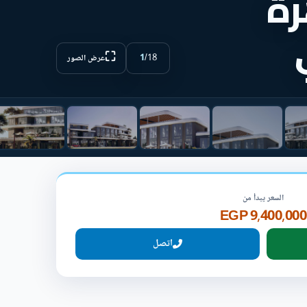
رة
⛶
1
/
18
عرض الصور
السعر يبدأ من
9,400,000 EGP
اتصل