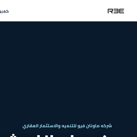
كمبو
شركه ماونتن فيو للتنميه والاستثمار العقاري