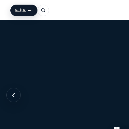
القائمة
›