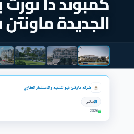
كمبوند ذا نورث 
الجديدة ماونتن 
شركه ماونتن فيو للتنميه والاستثمار العقاري
سكني
2026