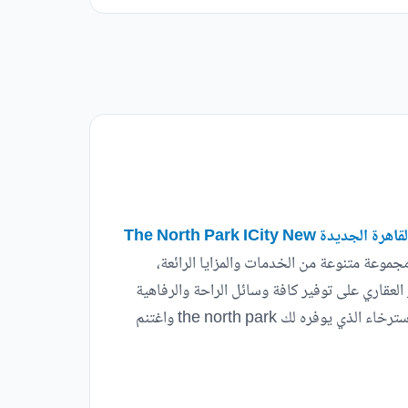
كمبوند ذا نورث بارك اي سيتي القاهرة الجديدة The North Park ICity New
موعة متنوعة من الخدمات والمزايا الرائعة،
لعقاري على توفير كافة وسائل الراحة والرفاهية
لك في مكان واحد، فالانتظار ليس له معنى بادر واحجز وحدتك في أكثر المناطق الحيوية بالتجمع الخامس وتمتع بالهدوء والاسترخاء الذي يوفره لك the north park واغتنم