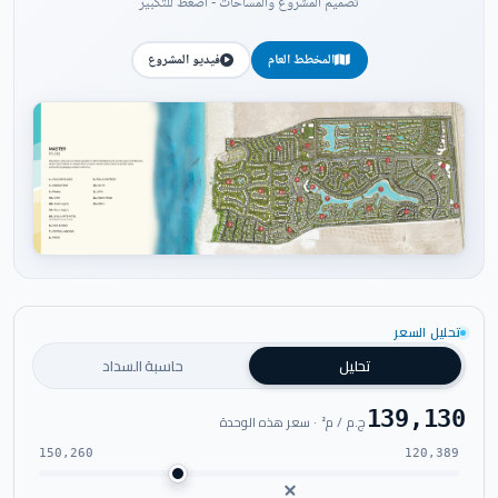
تصميم المشروع والمساحات - اضغط للتكبير
المخطط العام
فيديو المشروع
اضغط للتكبير
تحليل السعر
تحليل
حاسبة السداد
139,130
ج.م / م² · سعر هذه الوحدة
150,260
120,389