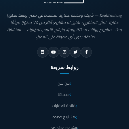
RealEstate.eg — شركة وساطة عقارية معتمدة في مصر، ولسنا مطوّرًا
عقاريًا. نمثّل المشتري: نقارن له مشاريع أكثر من ٧٥ مطوّرًا موثّقًا
و٥٠٠+ مشروع ببيانات محدّثة يوميًا، ونرشّح الأنسب لميزانيته — استشارة
صادقة بدون أي عمولة على العميل.
روابط سريعة
من نحن
خدماتنا
قائمة العقارات
مشاريع جديدة
الشروط والأحكام