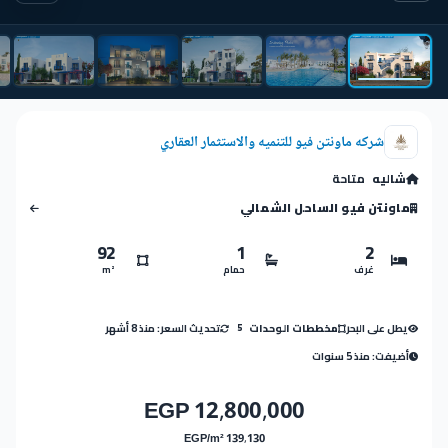
شركه ماونتن فيو للتنميه والاستثمار العقاري
شاليه
متاحة
ماونتن فيو الساحل الشمالي
92
1
2
غرف
حمام
m²
يطل على البحر
تحديث السعر: منذ 8 أشهر
مخططات الوحدات
5
أضيفت: منذ 5 سنوات
12,800,000 EGP
139,130 EGP/m²