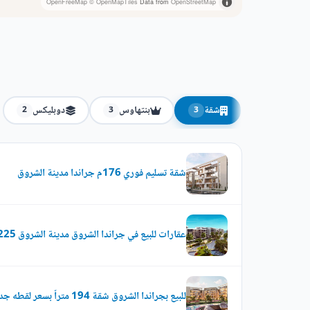
OpenFreeMap
© OpenMapTiles
Data from
OpenStreetMap
شقة
بنتهاوس
دوبليكس
2
3
3
شقة تسليم فوري 176م جراندا مدينة الشروق
عقارات للبيع في جراندا الشروق مدينة الشروق 225 متراً
للبيع بجراندا الشروق شقة 194 متراً بسعر لقطه جداا