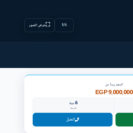
⛶
1
/
6
عرض الصور
السعر يبدأ من
9,000,000 EGP
6
سنة
تقسيط
اتصل