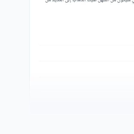
لي سيكون من السهل عليك الذهاب إلى العديد من
بريطانية، وكذلك نادي هليوبوليس الشروق.
 له من مناطق سكنية متعددة، إضافة إلى أن مطار