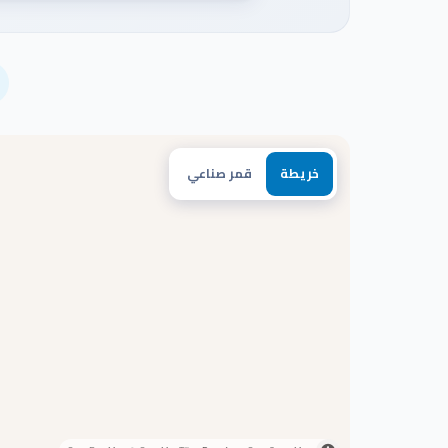
خريطة
قمر صناعي