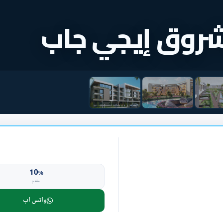
لشروق إيجي جاب
10
%
مقدم
واتس اب