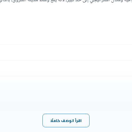
اقية ومكان استراتيجي إلى حد كبير، لأنه يقع وسط مدينة الشروق، بالتا
ريق السويس، كما أن يوجد أمام فيلاته معالم بارزة للغاية مثل الجامعة ال
اقرأ الوصف كاملًا
ر أو السفر منه وإليه لا وجود لها بفضل موقعه المتميز الذي سهل الوصول