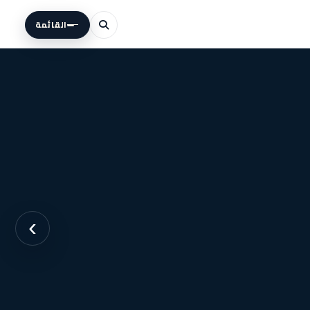
القائمة
›