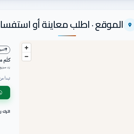
الموقع · اطلب معاينة أو استفسار
كمبو
كلّم 
رد سريع 
تبدأ من
اترك 