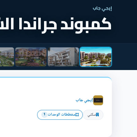
إيجي جاب
كمبوند جراندا ا
إيجي جاب
سكني
مخططات الوحدات
1