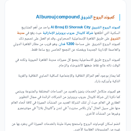
كمبوند البروج
الشروق Al burouj compound
كمبوند البروج الشروق Al Brouj El Shorouk City
واحد من أهم المشاريع
السكنية التي أطلقتها
شركة كابيتال جروب بروبرتيز الإماراتية
حيث يقع في
مدينة
الشروق
على طريق القاهرة الإسماعيلية الصحراوي، وقد تم العمل على تصميم ذلك
كمبوند البروج الشروق على مساحة
1200 فدان
، وهو قريب من مطار
القاهرة الدولي
والعاصمة الإدارية الجديدة ويفصله عن التجمع الخامس ربع ساعة فقط.
كمبوند البروج طريق الاسماعيلية يجمع كل مميزات مدينة القاهرة الحيوية ولكنه في
الوقت ذاته عالج نقاط ضعفها كالضوضاء والزحام.
كما يمتاز بوجود أهم المراكز الثقافية والإجتماعية كساقية الصاوي الثقافية والقرية
الذكية وأوركيد بارك.
هو كمبوند متكامل الخدمات يتميّز بالعديد من المساحات المختلفة والمتنوعة وينتمي
كما ذكرنا إلى شركة كابيتال جروب بروبرتيز من الشركات الرائدة في مجال التطوير
العقاري في العالم حيث أن لتلك الشركة العديد من المنشآت المميزة في كافة أنحاء العالم
منها على سبيل المثال "وان بالاس ستريت" في لندن و"كابيتال بلازا" في مونتينجرو
وغيرها من المنشآت الأخرى.
انضم لسكان كومباوند البروج واستمتع بحياة مليئة بالخدمات المميزة التي ينفرد بها عن
غيره من المشروعات العقارية الأخرى.