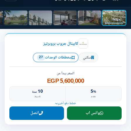
كابيتال جروب بروبرتيز
سكني
مخططات الوحدات
27
السعر يبدأ من
5,600,000 EGP
10
5
%
سنة
مقدم
تقسيط
خطط دفع أخرى
واتس اب
اتصل