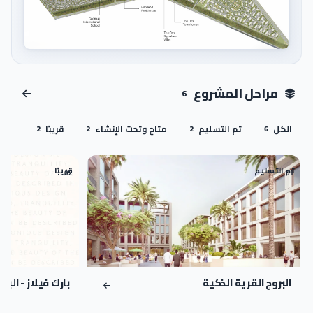
اضغط للتكبير
مراحل المشروع
6
الكل
تم التسليم
متاح وتحت الإنشاء
قريبًا
2
2
2
6
تم التسليم
قريبًا
02
01
البروج القرية الذكية
بارك فيلاز - البرو