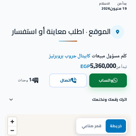
يبدأ من
الاستلام
19 مليون
2026
الموقع · اطلب معاينة أو استفسار
كلّم مسؤول مبيعات
كابيتال جروب بروبرتيز
5,360,000
EGP
تبدأ من
14
واتساب
اتصال
وحدات
اترك رقمك ونكلمك
خريطة
قمر صناعي