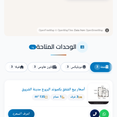
OpenFreeMap
© OpenMapTiles
Data from
OpenStreetMap
الوحدات المتاحة
14
شقة
دوبليكس
تاون هاوس
فيلا
3
3
3
3
أسعار بيع الشقق بكمبوند البروج مدينة الشروق
3 غرف
1 حمام
135 m²
اعرف السعر