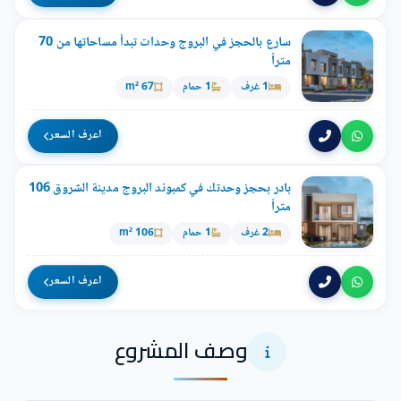
سارع بالحجز في البروج وحدات تبدأ مساحاتها من 70
متراً
1 غرف
1 حمام
67 m²
اعرف السعر
بادر بحجز وحدتك في كمبوند البروج مدينة الشروق 106
متراً
2 غرف
1 حمام
106 m²
اعرف السعر
وصف المشروع