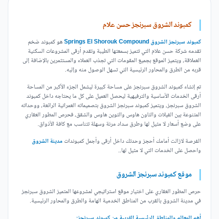
كمبوند الشروق سبرنجز حسن علام
كمبوند سبرنجز الشروق Springs El Shorouk Compound
هو كمبوند ضخم
تقدمه شركة حسن علام التي تتميز بسمعتها الطيبة وتقدم أرقى المشروعات السكنية
العملاقة، ويتميز الموقع بجميع المقومات التي تجذب العملاء والمستثمرين بالإضافة إلى
قربه من الطرق والمحاور الرئيسية التي تسهل الوصول منه وإليه.
تم إنشاء كمبوند الشروق سبرنجز على مساحة كبيرة ليشمل الجزء الأكبر من المساحة
أرقى الخدمات الأساسية والترفيهية ليحصل العميل على كل ما يحتاجه داخل كمبوند
الشروق سبرنجز، ويتميز كمبوند سبرنجز الشروق بتصميماته العمرانية الرائعة، ووحداته
المتنوعة بين الفيلات والتاون هاوس والتوين هاوس والشقق، فحرص المطور العقاري
على وضع أسعار لا مثيل لها وطرق سداد مرنة وسهلة تتناسب مع كافة الأذواق.
الفرصة لازالت أمامك أحجز وحدتك داخل أرقى وأجمل كمبوندات
مدينة الشروق
واحصل على الخدمات التي لا مثيل لها..
موقع كمبوند سبرنجز الشروق
حرص المطور العقاري على اختيار موقع استراتيجي لمشروعها المتميز الشروق سبرنجز
في مدينة الشروق بالقرب من المناطق الخدمية الهامة والطرق والمحاور الرئيسية.
أهم المعالم والمناطق الرئيسية القريبة من كمبوند سبرنجز: