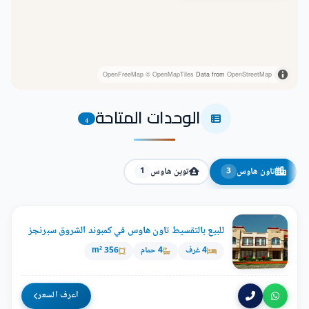
OpenFreeMap
© OpenMapTiles
Data from
OpenStreetMap
الوحدات المتاحة
4
تاون هاوس
توين هاوس
1
3
للبيع بالتقسيط تاون هاوس في كمبوند الشروق سبرنجز
4 غرف
4 حمام
356 m²
اعرف السعر