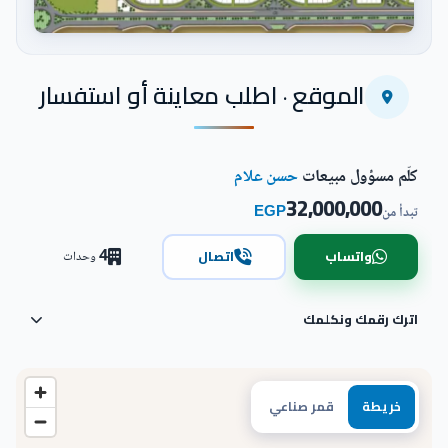
اضغط للتكبير
الموقع · اطلب معاينة أو استفسار
كلّم مسؤول مبيعات
حسن علام
32,000,000
EGP
تبدأ من
4
واتساب
اتصال
وحدات
اترك رقمك ونكلمك
خريطة
قمر صناعي