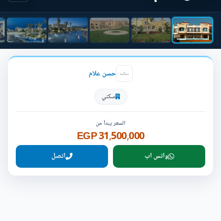
حسن علام
سكني
السعر يبدأ من
31,500,000 EGP
واتس اب
اتصل