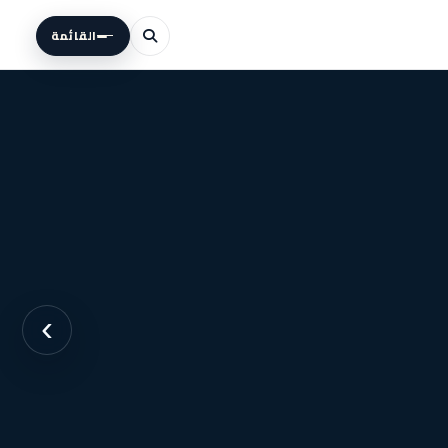
القائمة
›