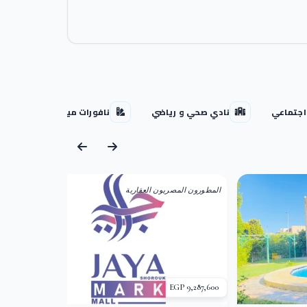
كان.
اجتماعي
نادي صحي و رياضي
نافورات مياه
اكوا
ة.
المطورون المصريون العقارية
هيئة
0 EGP
9,287,600 EGP