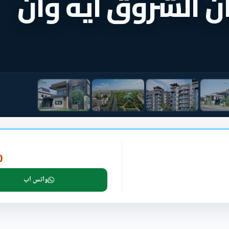
 الشروق ايه وان
P
واتس اب