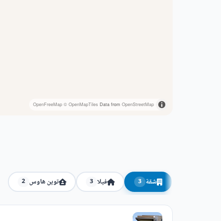
OpenFreeMap
© OpenMapTiles
Data from
OpenStreetMap
شقة
فيلا
توين هاوس
2
3
3