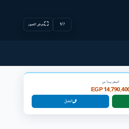
⛶
1
/
7
عرض الصور
السعر يبدأ من
14,790,400 EG
اتصل