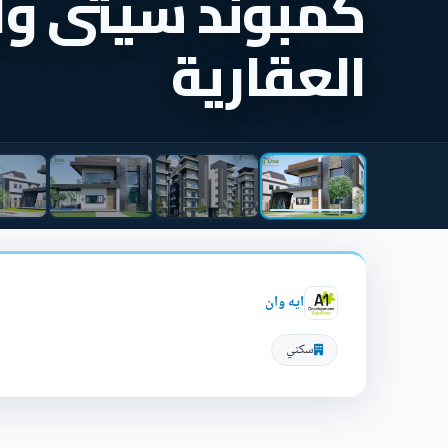
كمبوند سيتى وان
العقارية
ايه وان
سكني