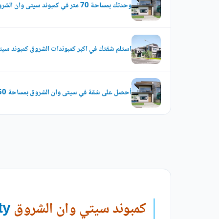
وحدتك بمساحة 70 متر في كمبوند سيتى وان الشروق
استلم شقتك في اكبر كمبوندات الشروق كمبوند سيتى 
أحصل على شقة في سيتى وان الشروق بمساحة 150 متر
كمبوند سيتي وان الشروق
City One El Shorouk City