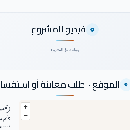
فيديو المشروع
جولة داخل المشروع
الموقع · اطلب معاينة أو استفسار
كمبو
كلّم 
رد سريع 