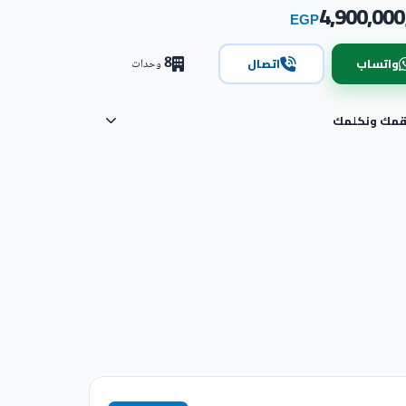
4,900,000
EGP
8
واتساب
اتصال
وحدات
رقمك ونكلمك