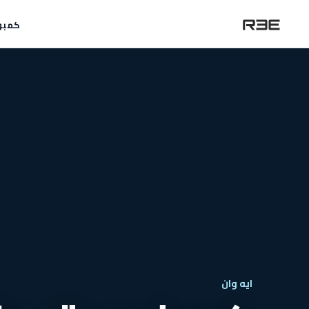
كمبو
ايه وان