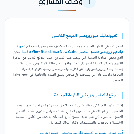
وصف المشروع
كمبوند ليك فيو ريزيدنس التجمع الخامس
أجمل بقعة في القاهرة الجديدة، يجذب إليه العملاء بهدوئه وجمال تصميماته،
كمبوند
ليك فيو ريزيدنس التجمع الخامس Lake View Residence New Cairo
المكان
الذي يحقق المعادلة الصعبة التي يبحث عنها الكثيرين، حيث الموقع القريب من القاهرة
الكبرى وأحيائها العريقة لتصل إلى عملك وأقاربك في دقائق قليلة، وفي نفس الوقت
يأخذك ليك فيو ريزيدنس بعيداً عن التلوث والضوضاء والزحام، لتعيش فيه حياة
الفخامة والاسترخاء التي يستحقها كل شخص يعشق الهدوء والرفاهية في lake view
التجمع.
موقع ليك فيو ريزيدنس القارهة الجديدة
إذا كنت تريد الحياة في موقع مثالي، لا تجد أفضل من موقع كمبوند ليك فيو التجمع
الخامس الذي تم بنائه في قلب المربع الذهبي بمنطقة جولدن سكوير، أهم منطقة في
التجمع الخامس والتي تتميز بتوفر جميع أنواع الخدمات وتقترب من الطرق والمحاور
الرئيسية والجامعات والمستشفيات وكبار المراكز التجارية.
أهم المعالم القريبة من كمبوند ليك فيو ريزيدنس التجمع الخامس: