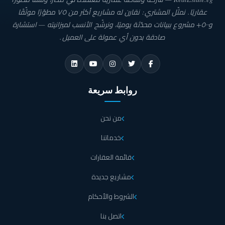
ليكون لسكان ليك فيو ريزيدنس القاهرة الجديدة مكان للاسترخاء والرفاهية
والاستجمام، أكثر من مجرد مكان عادي للسكن.
عقاريًا. نمثّل المشتري: نقارن له مشاريع أكثر من ٧٥ مطوّرًا موثّقًا
و٥٠٠+ مشروع ببيانات محدّثة يوميًا، ونرشّح الأنسب لميزانيته — استشارة
جميع وحدات ليك فيو ريزيدنس التجمع الخامس مصممة بشكل يضمن رؤيتها للبحيرات
صادقة بدون أي عمولة على العميل.
الصناعية والمناظر الطبيعية الخلابة، وقد تم استخدام واجهات من الزجاج من نوع ألترا
مودرن الذي يسمح بدخول ضوء النهار الطبيعي للوحدات، ويعطي الفرصة للسكان
للاستمتاع بإطلالة جميلة في قلب القاهرة الجديدة.
ولم تقتصر العبقرية على التصميم الخارجي فحسب بل يقدم الكمبوند تشكيلة واسعة من
الشقق السكنية للبيع بمساحات واسعة وتوزيع داخلي يناسب متطلبات واحتياجات
روابط سريعة
العملاء المختلفة، وتتنوع الوحدات بين الشقق الفاخرة في ليك فيو ريزيدنس والشقق
بحديقة خاصة، والدوبلكس في كمبوند ليك فيو القاهرة الجديدة بالإضافة إلى
البنتهاوس حيث الأدوار العليا المرفقة بتراسات واسعة ومفتوحة بإطلالة بانورامية
من نحن
لأجمل مناظر التجمع الخامس.
خدماتنا
مول ليك فيو بلازا التجمع الخامس
قائمة العقارات
يُعد مول ليك فيو بلازا القاهرة الجديدة Lake View Plaza Mall أحد مراحل كمبوند
ليك فيو الحاذق القاهرة الجديدة، وقد تم تشييده لتلبية احتياجات العملاء وتقديم كافة
مشاريع جديدة
الخدمات اللازمة لهم. أولت الشركة المطورة المول اهتمامًا كبيرًا بأدق التفاصيل، بداية
من الموقع الاستراتيجي على محور بن زايد الذي يبعد عن مطار القاهرة الدولي حوالي
الشروط والأحكام
15 دقيقة، فضلًا عن التصميم الرائع للمبنى على يد أكفأ الاستشاريين المعماريين.
اتصل بنا
يتكون المول من طابق أرضي ودورين متكررين مقسمين إلى ثلاثة أقسام؛ القسم الأول