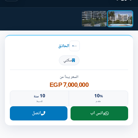
الحاذق
سكني
السعر يبدأ من
7,000,000 EGP
10
10
%
سنة
مقدم
تقسيط
واتس اب
اتصل