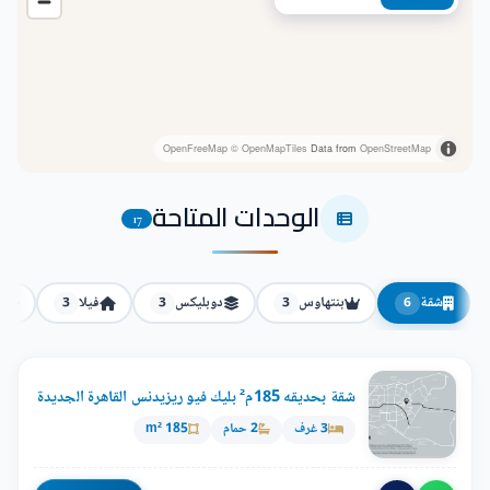
OpenFreeMap
© OpenMapTiles
Data from
OpenStreetMap
الوحدات المتاحة
17
شقة
بنتهاوس
دوبليكس
فيلا
ت
3
3
3
6
شقة بحديقه 185م² بليك فيو ريزيدنس القاهرة الجديدة
3 غرف
2 حمام
185 m²