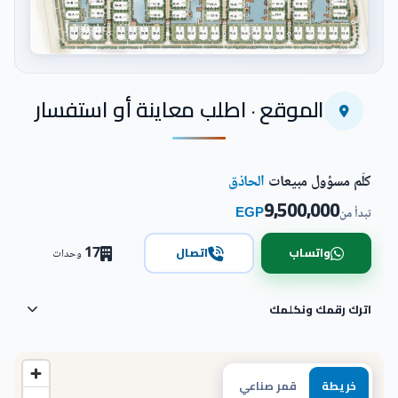
اضغط للتكبير
الموقع · اطلب معاينة أو استفسار
كلّم مسؤول مبيعات
الحاذق
9,500,000
EGP
تبدأ من
17
واتساب
اتصال
وحدات
اترك رقمك ونكلمك
خريطة
قمر صناعي