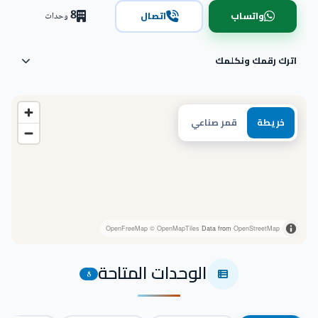
8
واتساب
اتصال
وحدات
اترك رقمك ونكلمك
خريطة
قمر صناعي
OpenFreeMap
© OpenMapTiles
Data from
OpenStreetMap
الوحدات المتاحة
8