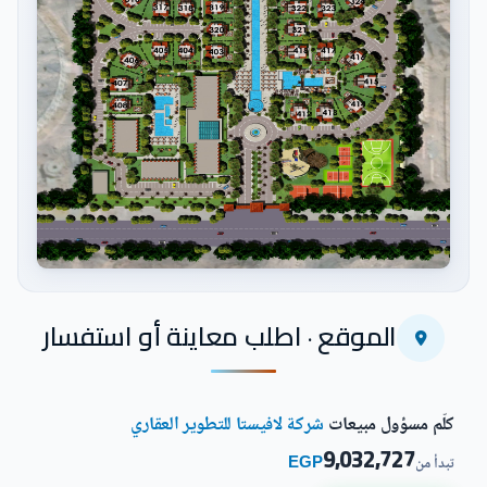
اضغط للتكبير
الموقع · اطلب معاينة أو استفسار
كلّم مسؤول مبيعات
شركة لافيستا للتطوير العقاري
9,032,727
EGP
تبدأ من