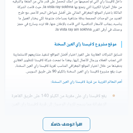
داخل لافيستا راي التي تم تصميمها من أجلك لتحصل على قدر عالي من المتعة والترفيه
من خلال المزايا الكثيرة التي يتمتع بها la vista ray sokhna، حيث قامت الشركة
المالكة باختيار الموقع الجغرافي المثالي على أفضل شواطئ البحر الأحمر، مع طرح
العديد من الوحدات المصممة بدقة متناهية بمساحات متنوعة لكي يختار العميل ما
يناسبه، بجانب الأسعار التنافسية التي قامت بالإعلان عنها، فلا تردد وسارع في حجز
وحدتك في أرقى القرى la vista ray ain sokhna.
موقع مشروع لافيستا راي العين السخنة
تتسابق الشركات العقارية على الفوز اختيار أفضل المواقع لتنفيذ مشاريعهم الاستثمارية
التي تجذب العملاء ورجال الأعمال إليها، وهذا ما نجحت شركة لافيستا للتطوير العقاري
بتنفيذها من خلال اختيار الموقع الجغرافي المناسب لقرية لافيستا راي العين السخنة،
حيث يقع مشروع لافيستا راي العين السخنة بالكيلو 90 على طريق السويس.
أهم المعالم القريبة من قرية لافيستا راي العين السخنة:
يقع لافيستا راي على مقربة من الكيلو 140 على طريق القاهرة
الزعفرانة مما يسمح للزوار الوصول إلى قرية لافيستا راي العين
السخنة خلال 90 دقيقة فقط.
اقرأ الوصف كاملًا
يوجد مشروع لافيستا راي العين السخنة بالقرب من قرية