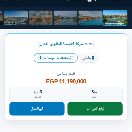
شركة لافيستا للتطوير العقاري
ساحلي
مخططات الوحدات
9
السعر يبدأ من
11,190,000 EGP
6
5
%
سنة
مقدم
تقسيط
واتس اب
اتصل