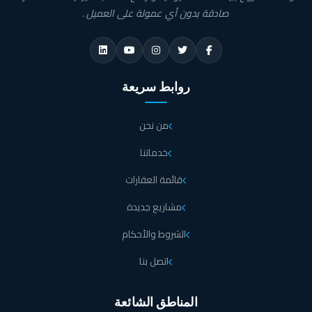
والفلل ويبلغ عددها حوالي 157 وحدة سكنية.
صادقة بدون أي عمولة على العميل.
هذا المجمع السكنى صديق للبيئة وهذا يعني أن كافة الوحدات داخله تعمل وفقا لنظام
الطاقة الشمسية، كما يوفر كمبوند بالم هيلز القاهرة الجديدة لقاطنيه إطلالات خلابة على
المناطق المجاورة وهذا يؤكد نجاح الشركة المالكة في اختيار موقع استراتيجي ممتاز.
روابط سريعة
تعرف على خدمات كمبوند بالم هيلز التجمع الخامس
من نحن
لأنك تستحق؛ قامت شركة بالم هيلز للتطوير العقاري بتنفيذ كمبوند بالم هيلز التجمع
الخامس، وهو عنوان الرقي، والتميز بين المشروعات السكنية الموجودة في القاهرة
خدماتنا
الجديدة؛ حيث تم تصميمه على طراز عصري رائع، ويضم خدمات فريدة من أبرزها ما
يلي:
قائمة العقارات
تهتم الشركة المطورة بالنظام التعليمي داخل كمبوند بالم هيلز
مشاريع جديدة
التجمع الخامس من خلال وجود المدارس والجامعات الدولية
الشروط والأحكام
التي تقدم أفضل الخدمات التعليمية بمستوى عالي.
اتصل بنا
وجود الحضانات المجهزة بالكامل لاستقبال الأطفال والقيام
بالأنشطة الترفيهية المتنوعة التي تنمي مهاراتهم في كمبوند بالم
المناطق الشائعة