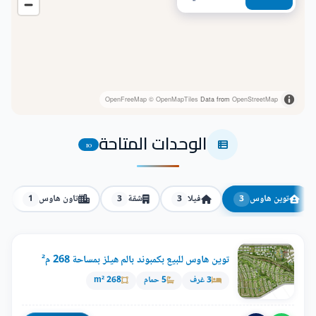
OpenFreeMap
© OpenMapTiles
Data from
OpenStreetMap
الوحدات المتاحة
10
توين هاوس
فيلا
شقة
تاون هاوس
1
3
3
3
توين هاوس للبيع بكمبوند بالم هيلز بمساحة 268 م²
3 غرف
5 حمام
268 m²