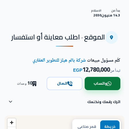
يبدأ من
الاستلام
14.3 مليون
2030
الموقع · اطلب معاينة أو استفسار
كلّم مسؤول مبيعات
شركة بالم هيلز للتطوير العقاري
12,780,000
EGP
تبدأ من
10
واتساب
اتصال
وحدات
اترك رقمك ونكلمك
خريطة
قمر صناعي