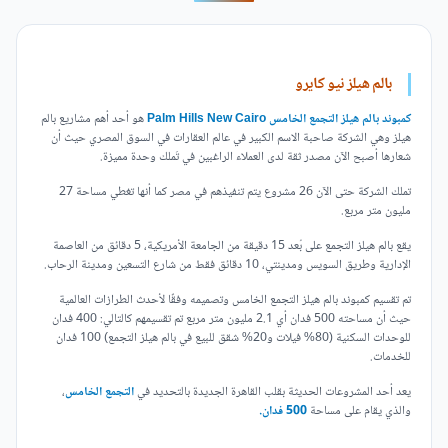
بالم هيلز نيو كايرو
كمبوند بالم هيلز التجمع الخامس Palm Hills New Cairo
هو أحد أهم مشاريع بالم
هيلز وهي الشركة صاحبة الاسم الكبير في عالم العقارات في السوق المصري حيث أن
شعارها أصبح الآن مصدر ثقة لدى العملاء الراغبين في تَملك وحدة مميزة.
تملك الشركة حتى الآن 26 مشروع يتم تنفيذهم في مصر كما أنها تغطي مساحة 27
مليون متر مربع.
يقع بالم هيلز التجمع على بُعد 15 دقيقة من الجامعة الأمريكية، 5 دقائق من العاصمة
الإدارية وطريق السويس ومدينتي، 10 دقائق فقط من شارع التسعين ومدينة الرحاب.
تم تقسيم كمبوند بالم هيلز التجمع الخامس وتصميمه وفقًا لأحدث الطرازات العالمية
حيث أن مساحته 500 فدان أي 2.1 مليون متر مربع تم تقسيمهم كالتالي: 400 فدان
للوحدات السكنية (80% فيلات و20% شقق للبيع في بالم هيلز التجمع) 100 فدان
للخدمات.
يعد أحد المشروعات الحديثة بقلب القاهرة الجديدة بالتحديد في
التجمع الخامس
،
والذي يقام على مساحة
500 فدان.