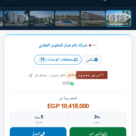
شركة بالم هيلز للتطوير العقاري
سكني
مخططات الوحدات
15
38%
38% off · 3% down · 5 years
عرض محدود
2030
السعر يبدأ من
10,418,000 EGP
5
3
%
سنة
مقدم
تقسيط
واتس اب
اتصل