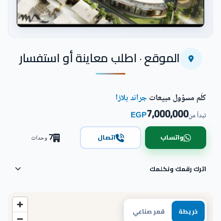
اضغط للتكبير
الموقع · اطلب معاينة أو استفسار
كلّم مسؤول مبيعات
جراند بلازا
7,000,000
EGP
تبدأ من
7
واتساب
اتصال
وحدات
اترك رقمك ونكلمك
خريطة
قمر صناعي