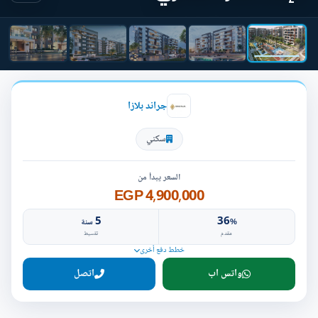
جراند بلازا
سكني
السعر يبدأ من
4,900,000 EGP
5
36
%
سنة
مقدم
تقسيط
خطط دفع أخرى
واتس اب
اتصل