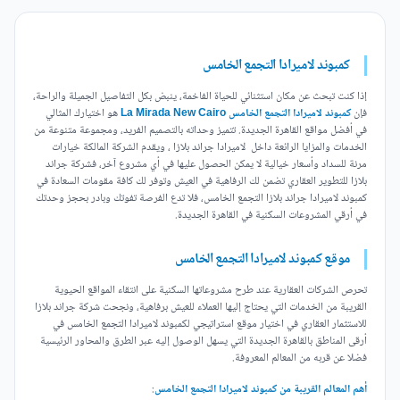
كمبوند لاميرادا التجمع الخامس
إذا كنت تبحث عن مكان استثنائي للحياة الفاخمة، ينبض بكل التفاصيل الجميلة والراحة،
فإن
كمبوند لاميرادا التجمع الخامس La Mirada New Cairo
هو اختيارك المثالي
في أفضل مواقع القاهرة الجديدة. تتميز وحداته بالتصميم الفريد، ومجموعة متنوعة من
الخدمات والمزايا الرائعة داخل لاميرادا جراند بلازا ، ويقدم الشركة المالكة خيارات
مرنة للسداد وأسعار خيالية لا يمكن الحصول عليها في أي مشروع آخر، فشركة جراند
بلازا للتطوير العقاري تضمن لك الرفاهية في العيش وتوفر لك كافة مقومات السعادة في
كمبوند لاميرادا جراند بلازا التجمع الخامس، فلا تدع الفرصة تفوتك وبادر بحجز وحدتك
في أرقي المشروعات السكنية في القاهرة الجديدة.
موقع كمبوند لاميرادا التجمع الخامس
تحرص الشركات العقارية عند طرح مشروعاتها السكنية على انتقاء المواقع الحيوية
القريبة من الخدمات التي يحتاج إليها العملاء للعيش برفاهية، ونجحت شركة جراند بلازا
للاستثمار العقاري في اختيار موقع استراتيجي لكمبوند لاميرادا التجمع الخامس في
أرقى المناطق بالقاهرة الجديدة التي يسهل الوصول إليه عبر الطرق والمحاور الرئيسية
فضلا عن قربه من المعالم المعروفة.
أهم المعالم القريبة من كمبوند لاميرادا التجمع الخامس
: