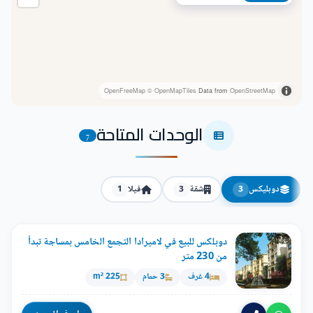
OpenFreeMap
© OpenMapTiles
Data from
OpenStreetMap
الوحدات المتاحة
7
دوبليكس
شقة
فيلا
1
3
3
دوبلكس للبيع في لاميرادا التجمع الخامس بمساجة تبدأ
من 230 متر
4 غرف
3 حمام
225 m²