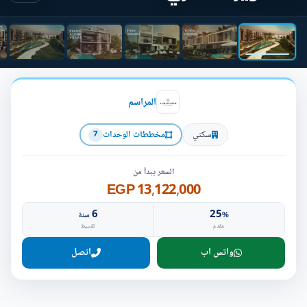
المراسم
سكني
مخططات الوحدات
7
السعر يبدأ من
13,122,000 EGP
6
25
%
سنة
مقدم
تقسيط
واتس اب
اتصل