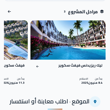
اضغط للتكبير
مراحل المشروع
3
تم التسليم
تم التسليم
02
01
ليك ريزيدنس فيفث سكوير
فيفث سكوير م
يبدأ من
الاستلام
يبدأ من
الاستلام
8.4 مليون
2025
11.3 مليون
2026
الموقع · اطلب معاينة أو استفسار