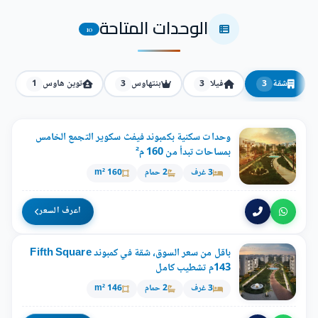
الوحدات المتاحة
10
شقة
فيلا
بنتهاوس
توين هاوس
1
3
3
3
وحدات سكنية بكمبوند فيفث سكوير التجمع الخامس
بمساحات تبدأ من 160 م²
3 غرف
2 حمام
160 m²
اعرف السعر
باقل من سعر السوق، شقة في كمبوند Fifth Square
143م تشطيب كامل
3 غرف
2 حمام
146 m²