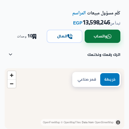
كلّم مسؤول مبيعات
المراسم
13,598,246
EGP
تبدأ من
10
واتساب
اتصال
وحدات
اترك رقمك ونكلمك
خريطة
قمر صناعي
OpenFreeMap
© OpenMapTiles
Data from
OpenStreetMap