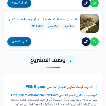
اعرف السعر
تفاصيل عن شقة كمبوند فيفث سكوير بمساحة 150 متراً
3 غرف
2 حمام
150 m²
اعرف السعر
وصف المشروع
كمبوند
فيفث سكوير
التجمع الخامس Fifth Square
كمبوند فيفث سكوير التجمع الخامس Fifth Square AlMarasem New Cairo
يبدو كما لو كان تحفة معمارية، لأن تصميماته تُحاكي أفخم التصميمات العالمية بالإضافة
إلى أن كل ناحية فيه تُزينها المساحات الخضراء بألوانها المبهجة فضلًا عن الديكورات