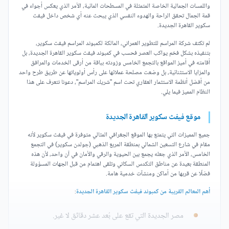
واللمسات الجمالية الخاصة المتمثلة في المسطحات المائية، الأمر الذي يعكس أجواء في
قمة الجمال تحقق الراحة والهدوء النفسي الذي يبحث عنه أي شخص داخل فيفث
سكوير القاهرة الجديدة.
لم تكتف شركة المراسم للتطوير العمراني، المالكة لكمبوند المراسم فيفث سكوير،
بتنفيذه بشكل فخم يواكب العصر فحسب في كمبوند فيفث سكوير القاهرة الجديدة، بل
أقامته في أميز المواقع بالتجمع الخامس وزودته بباقة من أرقى الخدمات والمرافق
والمزايا الاستثنائية، بل وضعت مصلحة عملائها على رأس أولوياتها عن طريق طرح واحد
من أفضل أنظمة الاستثمار العقاري تحت اسم "شريك المراسم"، دعونا نتعرف على هذا
النظام المميز فيما يلي.
موقع فيفث سكوير القاهرة الجديدة
جميع المميزات التي يتمتع بها الموقع الجغرافي المثالي متوفرة في فيفث سكوير لأنه
مقام في شارع التسعين الشمالي بمنطقة المربع الذهبي (جولدن سكوير) في التجمع
الخامس، الأمر الذي جعله يجمع بين الحيوية والرقي والأمان في آن واحد، لأن هذه
المنطقة بعيدة عن مناطق التكدس السكاني وتلقى اهتمام من قبل الجهات المسؤولة
فضلًا عن قربها من أماكن ومنشآت خدمية هامة.
أهم المعالم القريبة من كمبوند فيفث سكوير القاهرة الجديدة
:
مصر الجديدة التي تقع على بُعد عشر دقائق لا غير.