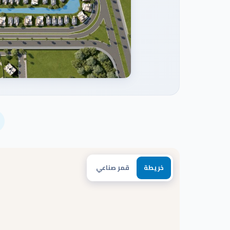
خريطة
قمر صناعي