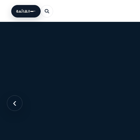
القائمة
›