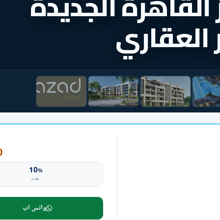
 القاهرة الجديدة
 العقاري
P
10
%
مقدم
واتس اب