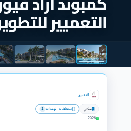
كمبوند ازاد فيوز
التعميير للتطوير
التعمير
سكني
مخططات الوحدات
2
2028