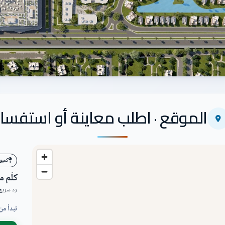
الموقع · اطلب معاينة أو استفسار
كمبو
كلّم 
رد سريع 
تبدأ من