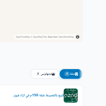
OpenFreeMap
© OpenMapTiles
Data from
OpenStreetMap
شقة
بنتهاوس
3
3
للبيع بالتقسيط شقة 150م في ازاد فيوز