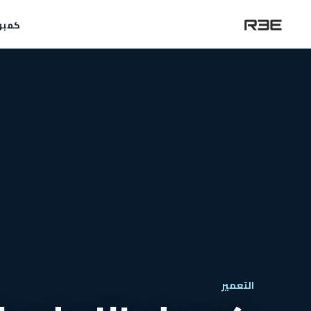
كمبو
التعمير