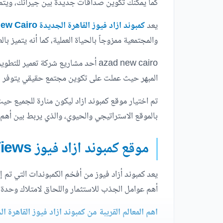
كما يمكنك تكوين صداقات جديدة بين جيرانك، ويتمك
يعد
كمبوند ازاد فيوز القاهرة الجديدة Azad Views New Cairo
والمجتمعية ممزوجاً بالحياة العملية، كما أنه يتميز ب
azad new cairo أحد مشاريع شركة تع
المبهر حيث عملت على تكوين مجتمع حقيقي يتوفر به ك
تم اختيار موقع كمبوند ازاد ليكون منارة للجميع حيث
بالموقع الاستراتيجي والحيوي، والذي يربط بين أهم 
موقع كمبوند ازاد فيوز Azad Views التجمع الخامس
يعد كمبوند أزاد فيوز من أفخم الكمبوندات التي تم إ
أهم عوامل الجذب للاستثمار واللحاق لامتلاك وحدة 
اهم المعالم القريبة من كمبوند ازاد فيوز القاهرة ا