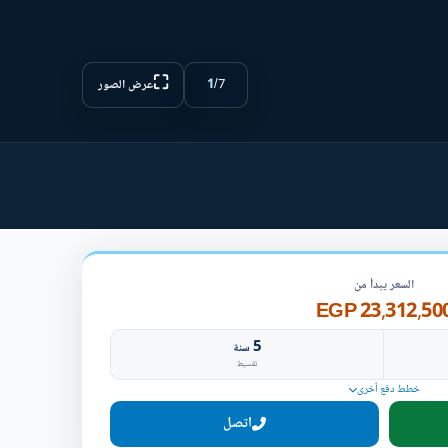
⛶
1
/
7
عرض الصور
السعر يبدأ من
23,312,500 EG
5
سنة
تقسيط
خطط دفع أخرى
اتصل