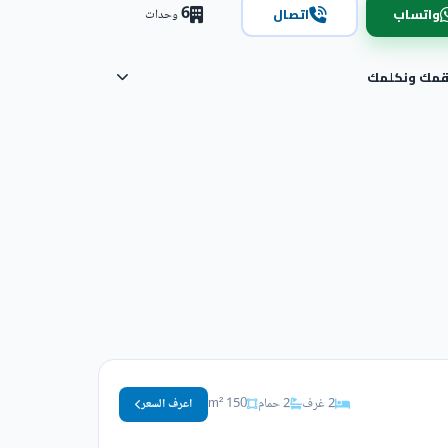
6
واتساب
اتصال
وحدات
رقمك ونكلمك
2 غرف
2 حمام
150 m²
اعرف السعر