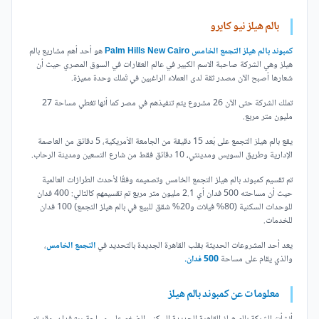
بالم هيلز نيو كايرو
كمبوند بالم هيلز التجمع الخامس Palm Hills New Cairo
هو أحد أهم مشاريع بالم
هيلز وهي الشركة صاحبة الاسم الكبير في عالم العقارات في السوق المصري حيث أن
شعارها أصبح الآن مصدر ثقة لدى العملاء الراغبين في تَملك وحدة مميزة.
تملك الشركة حتى الآن 26 مشروع يتم تنفيذهم في مصر كما أنها تغطي مساحة 27
مليون متر مربع.
يقع بالم هيلز التجمع على بُعد 15 دقيقة من الجامعة الأمريكية، 5 دقائق من العاصمة
الإدارية وطريق السويس ومدينتي، 10 دقائق فقط من شارع التسعين ومدينة الرحاب.
تم تقسيم كمبوند بالم هيلز التجمع الخامس وتصميمه وفقًا لأحدث الطرازات العالمية
حيث أن مساحته 500 فدان أي 2.1 مليون متر مربع تم تقسيمهم كالتالي: 400 فدان
للوحدات السكنية (80% فيلات و20% شقق للبيع في بالم هيلز التجمع) 100 فدان
للخدمات.
يعد أحد المشروعات الحديثة بقلب القاهرة الجديدة بالتحديد في
التجمع الخامس
،
والذي يقام على مساحة
500 فدان.
معلومات عن كمبوند بالم هيلز