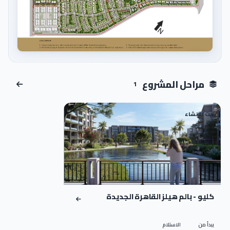
اضغط للتكبير
مراحل المشروع
1
تحت الإنشاء
01
كليو - بالم هيلز القاهرة الجديدة
يبدأ من
الاستلام