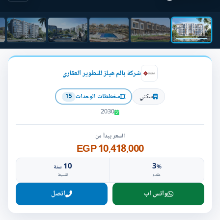
شركة بالم هيلز للتطوير العقاري
سكني
مخططات الوحدات
15
2030
السعر يبدأ من
10,418,000 EGP
10
3
%
سنة
مقدم
تقسيط
واتس اب
اتصل