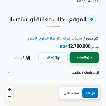
14.3 مليون
2030
الموقع · اطلب معاينة أو استفسار
كلّم مسؤول مبيعات
شركة بالم هيلز للتطوير العقاري
12,780,000
EGP
تبدأ من
10
واتساب
اتصال
وحدات
اترك رقمك ونكلمك
خريطة
قمر صناعي