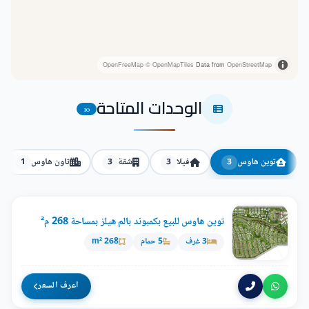
OpenFreeMap
© OpenMapTiles
Data from
OpenStreetMap
الوحدات المتاحة
10
توين هاوس
فيلا
شقة
تاون هاوس
1
3
3
3
توين هاوس للبيع بكمبوند بالم هيلز بمساحة 268 م²
3 غرف
5 حمام
268 m²
اعرف السعر