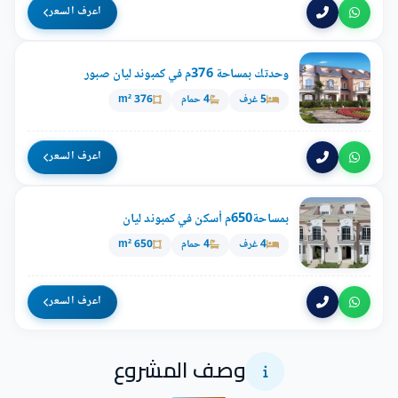
اعرف السعر
وحدتك بمساحة 376م في كمبوند ليان صبور
5 غرف
4 حمام
376 m²
اعرف السعر
بمساحة650م أسكن في كمبوند ليان
4 غرف
4 حمام
650 m²
اعرف السعر
وصف المشروع