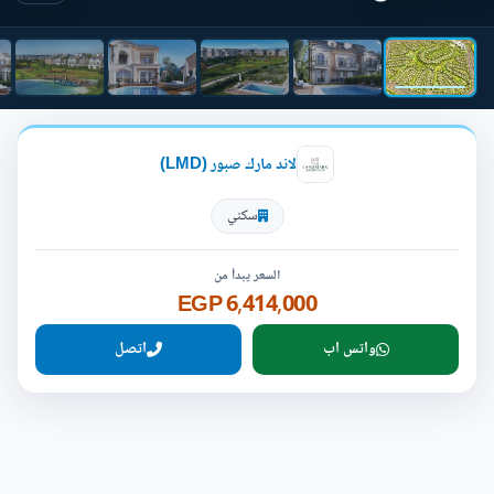
لاند مارك صبور (LMD)
سكني
السعر يبدأ من
6,414,000 EGP
واتس اب
اتصل