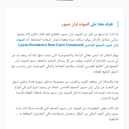
تعرف معنا على
كمبوند ليان صبور
إذا كنت لم تسمع من قبل عن كمبوند ليان صبور العملاق فقد فاتك الكثير لأنه مجمع
سكني متكامل الأركان يوفر لسكانه حياة مفعمة بألوان السعادة المختلفة، أنه
كمبوند
ليان صبور التجمع الخامس Layan Residence New Cairo Compound
.
يوفر المكان لك أسمى معاني الراحة والخصوصية التي تبحث عنها، كما أنه يبتعد بك عن
أي مسبب للإزعاج أو التلوث ويقرب من كل وسائل الترفيه والمتعة، صمم كمبوند ليان
التجمع على الطابع الفرنسي الجذاب بملامح الفخامة والرقي الموجودة حتى يتناسب مع
الذوق الرفيع للعملاء.
هذا بالإضافة إلى موقعه الفريد والقريب من مجموعة مناطق حيوية هامة وطرق تسهل
من التحرك من وإلى ليان صبور التجمع الخامس، فضلا عن وجود تنوع كبير في أنواع
ومساحات الوحدات الموجودة بداخل كمبوند ليان صبور وذلك لإعطاء العملاء فرصة
كبيرة للاختيار.
تلك كانت بعض المعلومات عن كمبوند ليان صبور الضخم التي تقدمه شركة لاند مارك
صبور وفي الجزء الباقي من المقال سنعرض باستفاضة باقي التفاصيل المتعلقة به ...
فتابعونا