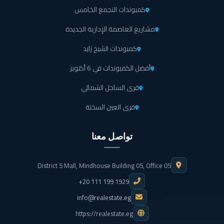
كمبوندات التجمع الخامس
وفي ما تبقى من الفقرة سنوضح السمات الفريدة التي يملك كمبوند ليان صبور:
مشاريع العاصمة الإدارية الجديدة
المساحة الكبيرة التي يملكها ليان صبور يمكنه من التمتع بقدر
كمبوندات الشيخ زايد
كبير من الخدمات والمرافق المختلفة.
أفضل الكمبوندات في 6 أكتوبر
تصميمات ليان التجمع الخامس تحاكي الطابع الفرنسي تجمع
قرى الساحل الشمالي
بين العصرية والذوق الأوروبي العتيق مما يجعلها ايقونة
قرى العين السخنة
معمارية غاية في الجمال والرقي.
كما يمثل الغطاء الأخضر الموجود في كمبوند ليان التجمع
تواصل معنا
الخامس أحد المزايا التي تصنع محيط من المناظر الطبيعية
التي يمتع العين والنفس.
District 5 Mall, Mindhouse Building 05, Office 05
+20 111 199 1929
بحيرات صناعية ونوافير خلابة تمد كمبوند ليان التجمع
info@realestate.eg
الخامس فيو رائع يطل عليه جميع الوحدات.
https://realestate.eg