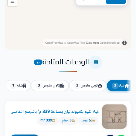
OpenFreeMap
© OpenMapTiles
Data from
OpenStreetMap
الوحدات المتاحة
10
فيلا
توين هاوس
تاون هاوس
شقة
1
3
3
3
فيلا للبيع بكمبوند ليان بمساحة 339 م² بالتجمع الخامس
5 غرف
3 حمام
339 m²