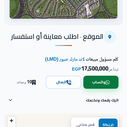
اضغط للتكبير
الموقع · اطلب معاينة أو استفسار
كلّم مسؤول مبيعات
لاند مارك صبور (LMD)
17,500,000
EGP
تبدأ من
10
واتساب
اتصال
وحدات
اترك رقمك ونكلمك
خريطة
قمر صناعي