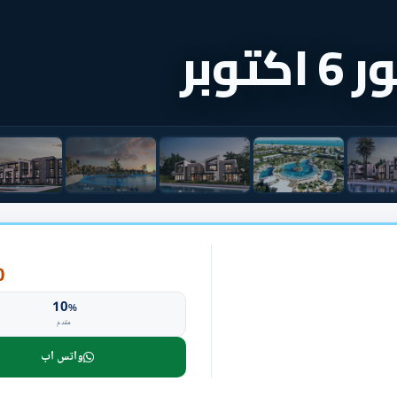
وبر
P
10
%
مقدم
واتس اب