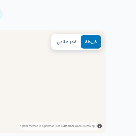
خريطة
قمر صناعي
OpenFreeMap
© OpenMapTiles
Data from
OpenStreetMap