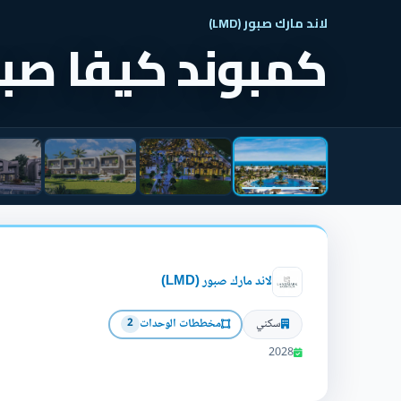
لاند مارك صبور (LMD)
كمبوند كيفا صبور 6 اكت
لاند مارك صبور (LMD)
سكني
مخططات الوحدات
2
2028