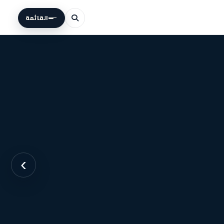
القائمة
›