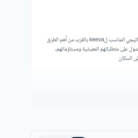
إن الموقع الجغرافي هو أول ما ينجذب إليه العملاء عند اختيار منزلهم لذلك حرصت الشركة المطورة على اختيار الموقع الاستراتيجي المناسب لkeeva بالقرب من أهم الطرق
صول على متطلباتهم المعيشية ومستلزماتهم،
لى السكان