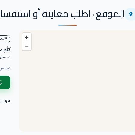
الموقع · اطلب معاينة أو استفسار
أفضل ا
كلّم 
رد سريع 
تبدأ من
اترك 