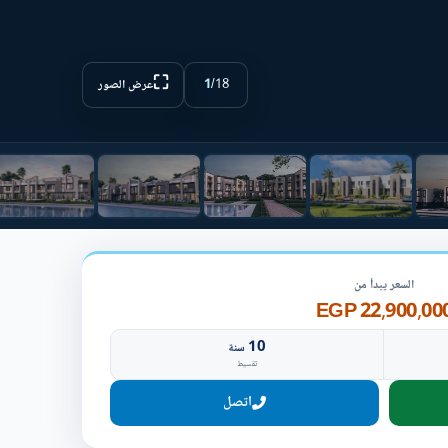
⛶
1
/
18
عرض الصور
السعر يبدأ من
22,900,000 EG
10
سنة
تقسيط
اتصل