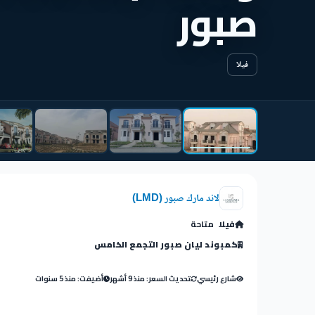
صبور
فيلا
لاند مارك صبور (LMD)
فيلا
متاحة
كمبوند ليان صبور التجمع الخامس
شارع رئيسي
تحديث السعر: منذ 9 أشهر
أضيفت: منذ 5 سنوات