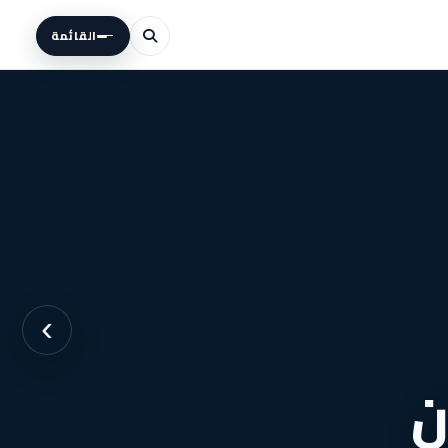
القائمة
›
ان