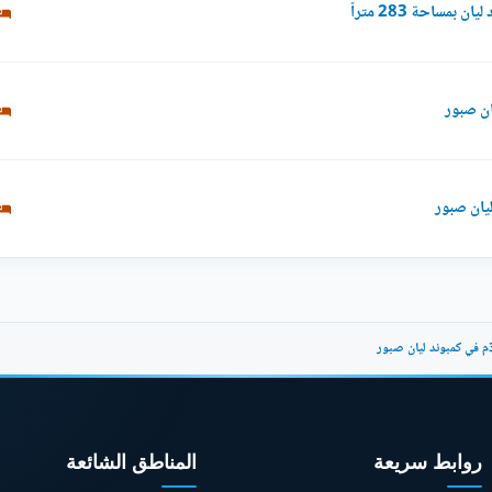
مساحة 283 متراً
روابط سريعة
المناطق الشائعة