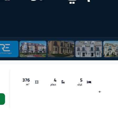
376
4
5
غرف
حمام
m²