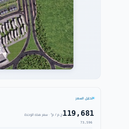
تحليل السعر
119,681
ج.م / م² · سعر هذه الوحدة
73,596