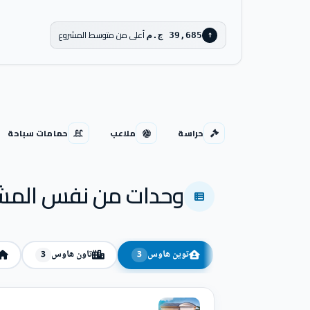
أعلى من متوسط المشروع
39,685 ج.م
↑
حراسة
ملاعب
حمامات سباحة
وحدات من نفس المش
توين هاوس
تاون هاوس
3
3