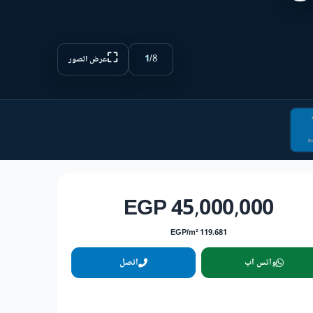
⛶
1
/
8
عرض الصور
45,000,000 EGP
119,681 EGP/m²
واتس اب
اتصل