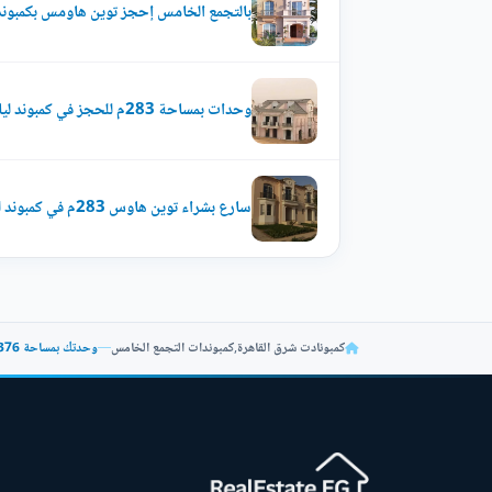
بالتجمع الخامس إحجز توين هاومس بكمبوند ليان ب
وحدات بمساحة 283م للحجز في كمبوند ليان صبور
سارع بشراء توين هاوس 283م في كمبوند ليان صبور
كمبونادت شرق القاهرة
,
كمبوندات التجمع الخامس
—
وحدتك بمساحة 376م في كمبوند ليان صبور