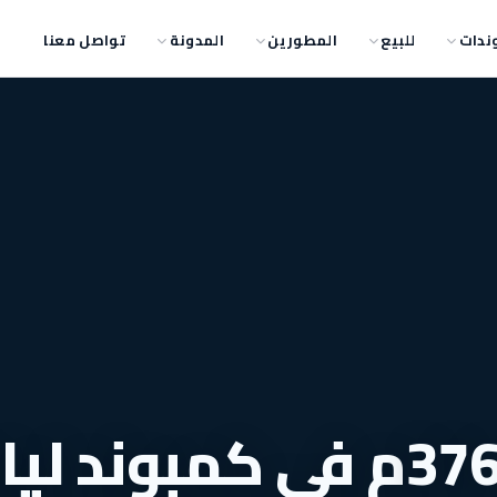
ندات
للبيع
المطورين
المدونة
تواصل معنا
وحدتك بمساحة 376م في كمبوند لي