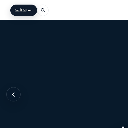
القائمة
›