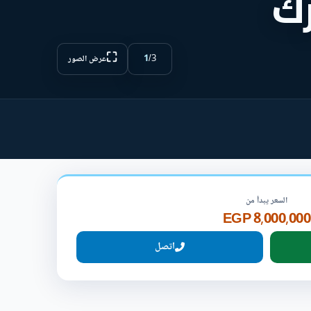
رك
⛶
1
/
3
عرض الصور
السعر يبدأ من
8,000,000 EGP
اتصل