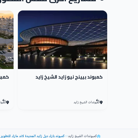
يمكنك الآن الحصول على الوحدة السكنية التي تحلم
تناسب احتياجاتك وذلك على النحو التالي:
لاند مارك صبور (LMD)
لاند مارك
تبدأ مساحة فلل التاون هاوس في كمبوند بارك ديل زايد الجديد
أهم مميزات كمبوند بارك ديل 
4,000 EGP
12,136,000 EGP
بمجرد امتلاكك وحدة سكنية في كمبوند بارك ديل زاي
كمبوند بيينج نيو زايد الشيخ زايد
كمبون
الجديدة، والتي يصعب مقارنتها مع أي كمبوند آخر؛ ف
من أكثر المميزات التي يوفرها كمبوند بارك ديل زايد
كمبوندات الشيخ زايد
كمبون
يحقق كمبوند بارك ديل زايد الجديدة أحلام العملا
تم استغلال المساحات بدقة وذكاء كبير في كمبوند ب
الراحة للسكان والشعور بالاستمتاع.
كمبوندات الشيخ زايد
—
كمبوند بارك ديل زايد الجديدة لاند مارك للتطوير العقاري - ayed Compound