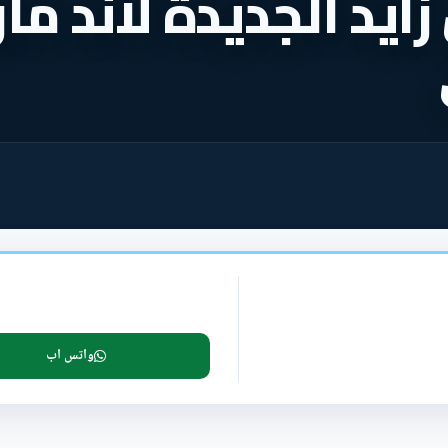
زايد الجديدة لاند ما
واتس اب