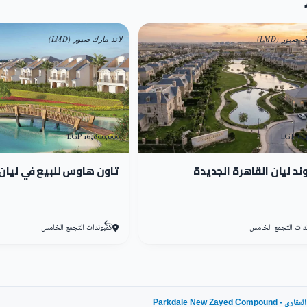
 بها في كمبوند بارك ديل زايد الجديدة بكل سهولة، حيث قامت شركة ما
 صبور (LMD)
لاند مارك صبور (LMD)
ة من 262 متر مربع.
زايد الجديدة
16,800,000 EGP
6,41
د الجديدة فقد أتتك الفرصة على طبق من ذهب للاستفادة من جميع الخدمات
د ليان القاهرة الجديدة
تاون هاوس للبيع في ليان
لا داعي للتفكير، وبادر بحجز مكانك الآن، واحصل على أفضل المميزات التي
 الجديدة للعملاء الموقع الجغرافي وسط الأحياء السكنية المشهورة والقريب من أهم الطر
دات التجمع الخامس
كمبوندات التجمع الخامس
ء ويلبي احتياجاتهم من خلال توفير وحدات على أحدث التصميمات الراقية ومساحات مخ
ارك ديل زايد الجديدة حيث أتاح لجميع الوحدات السكنية التمتع بإطلالات رائعة على ال
Parkdale New Z