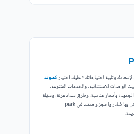
لإسعادك وتلبية احتياجاتك؟ عليك اختيار
كمبوند
ث الوحدات الاستثنائية، والخدمات المتنوعة،
يد الجديدة بأسعار مناسبة، وطرق سداد مرنة، وسهلة
تختار من بينها ما يناسب إمكانياتك، وذوقك؛ فقد وفرت شركة لاند مارك لك كل ما تحلم به في الوحدة السكنية التي تريد العيش بها فبادر واحجز وحدتك في park