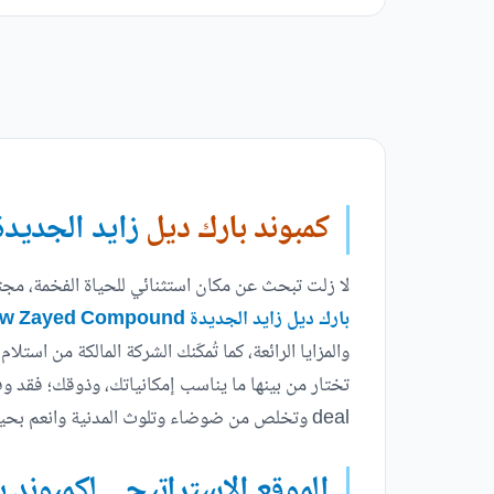
كمبوند بارك ديل
زايد الجديدة - e New Zayed Compound
لا زلت تبحث عن مكان استثنائي للحياة الفخمة، مج
بارك ديل زايد الجديدة Parkdale New Zayed Compound
والمزايا الرائعة، كما تُمكّنك الشركة المالكة من اس
deal وتخلص من ضوضاء وتلوث المدنية وانعم بحياة مرفهة في أرقى التجمعات السكنية التي تم طرحها في الشيخ زايد الجديدة.
الموقع الاستراتيجي لكمبوند ب