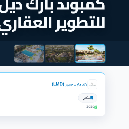
كمبوند بارك ديل 
للتطوير العقاري
لاند مارك صبور (LMD)
سكني
2026