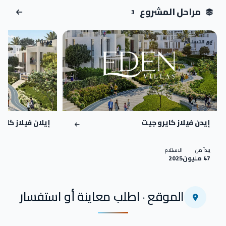
اضغط للتكبير
مراحل المشروع
3
تم التسليم
قريبًا
02
01
إيدن فيلاز كايرو جيت
إيلان فيلاز كايرو جيت
يبدأ من
الاستلام
47 مليون
2025
الموقع · اطلب معاينة أو استفسار