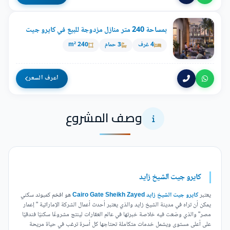
بمساحة 240 متر منازل مزدوجة للبيع في كايرو جيت
4 غرف
3 حمام
240 m²
اعرف السعر
وصف المشروع
كايرو جيت الشيخ زايد
يعتبر
كايرو جيت الشيخ زايد Cairo Gate Sheikh Zayed
هو افخم كمبوند سكني
يمكن أن تراه في مدينة الشيخ زايد والذي يعتبر أحدث أعمال الشركة الإماراتية " إعمار
مصر" والذي وضعت فيه خلاصة خبرتها في عالم العقارات لينتج مشروعًا سكنيًا فندقيًا
على أعلى مستوى ويشمل خدمات متكاملة تحتاجها كل أسرة ترغب في حياة مريحة