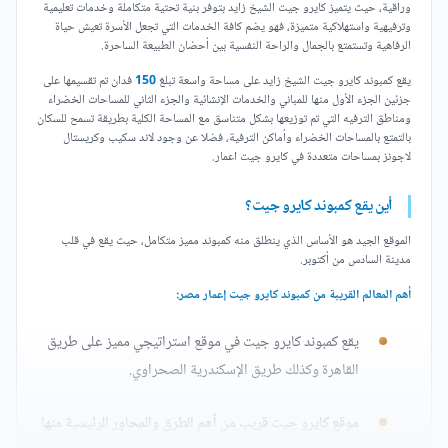
وراقية، حيث يتميز كايرو جيت الشيخ زايد بتوفر بنية تحتية متكاملة وخدمات تعليمية
وترفيهية واستهلاكية متميزة، فهو يضم كافة الخدمات التي تجعل الأسرة تعيش حياة
الرفاهية وتستمتع بالجمال والراحة النفسية بين أحضان الطبيعة الساحرة.
يقع كمبوند كايرو جيت الشيخ زايد على مساحة واسعة تبلغ
150
فدان تم تقسيمها على
جزئين الجزء الأول منها للمباني والخدمات الإنشائية والجزء الثاني للمساحات الخضراء
ومناطق الترفيه التي تم توزيعها بشكل متناسق مع المساحة الكلية بطريقة تسمح للسكان
بالتمتع بالمساحات الخضراء وأماكن الترفية، فضلا عن وجود لاند سكيب وكريستال
لاجونز بمساحات متعددة في كايرو جيت اعمار.
أين يقع كمبوند كايرو جيت؟
الموقع الجيد هو الأساس الذي ينطلق منه كمبوند مميز متكامل، حيث يقع في قلب
مدينة السادس من أكتوبر.
أهم المعالم القريبة من كمبوند كايرو جيت إعمار مصر:
يقع كمبوند كايرو جيت في موقع استراتيجي مميز على طريق
القاهرة وكذلك طريق الإسكندرية الصحراوي.
موقع كايرو جيت قريب من أهم الطرق والمحاور الرئيسية منها