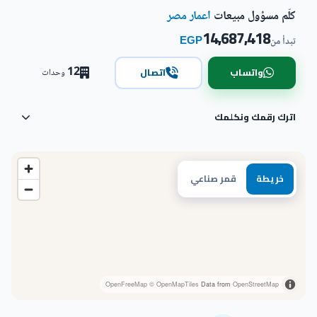
كلّم مسؤول مبيعات
اعمار مصر
14,687,418
EGP
تبدأ من
12
واتساب
اتصال
وحدات
اترك رقمك ونكلمك
خريطة
قمر صناعي
OpenFreeMap
© OpenMapTiles
Data from
OpenStreetMap