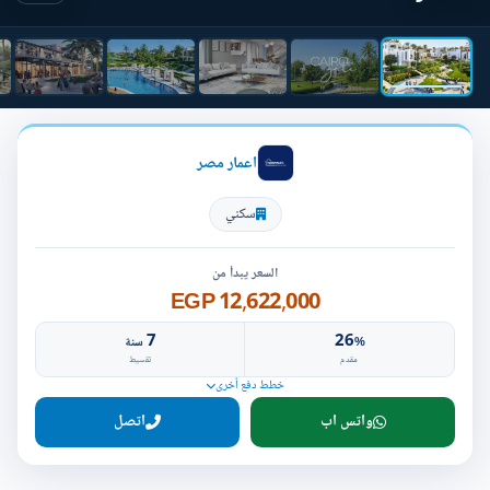
اعمار مصر
سكني
السعر يبدأ من
12,622,000 EGP
7
26
%
سنة
مقدم
تقسيط
خطط دفع أخرى
واتس اب
اتصل