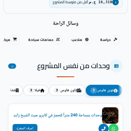
أقل من متوسط المشروع
16,310 ج.م
↓
وسائل الراحة
حراسة
ملاعب
حمامات سباحة
مركز ت
وحدات من نفس المشروع
11
توين هاوس
تاون هاوس
فيلا
شقة
2
3
3
3
وحدات بمساحة 240 متراً للحجز في كايرو جيت الشيخ زايد
اعرف السعر