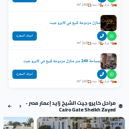
4 غرف
3 حمام
240 m²
منازل مزدوجة للبيع في كايرو جيت
اعرف السعر
5 غرف
3 حمام
320 m²
بمساحة 240 متر منازل مزدوجة للبيع في كايرو جيت
اعرف السعر
4 غرف
3 حمام
240 m²
مراحل كايرو جيت الشيخ زايد إعمار مصر -
3
Cairo Gate Sheikh Zayed
تم التسليم
قريبًا
02
01