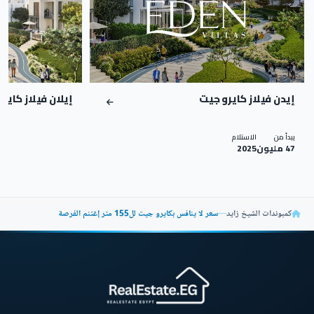
إيدن فيلاز كايرو جيت
إيلان فيلاز كايرو جيت
يبدأ من
الاستلام
47 مليون
2025
كمبوندات الشيخ زايد
—
سعر لا ينافس بكايرو جيت لل155 متر إغتنم الفرصة