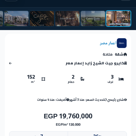
اعمار مصر
شقة
متاحة
كايرو جيت الشيخ زايد إعمار مصر
152
2
3
غرف
حمام
m²
شارع رئيسي
تحديث السعر: منذ 3 أشهر
أضيفت: منذ 4 سنوات
19,760,000 EGP
130,000 EGP/m²