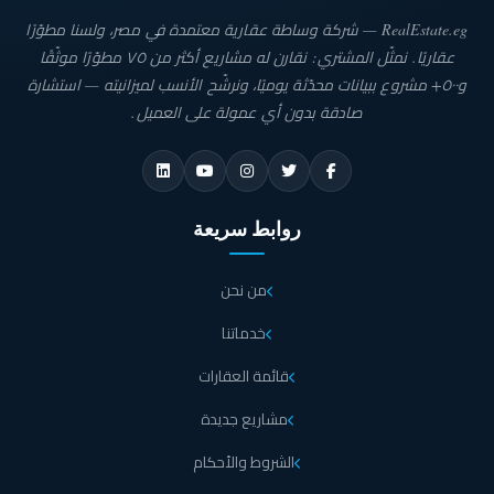
RealEstate.eg — شركة وساطة عقارية معتمدة في مصر، ولسنا مطوّرًا
عقاريًا. نمثّل المشتري: نقارن له مشاريع أكثر من ٧٥ مطوّرًا موثّقًا
و٥٠٠+ مشروع ببيانات محدّثة يوميًا، ونرشّح الأنسب لميزانيته — استشارة
صادقة بدون أي عمولة على العميل.
روابط سريعة
من نحن
خدماتنا
قائمة العقارات
مشاريع جديدة
الشروط والأحكام