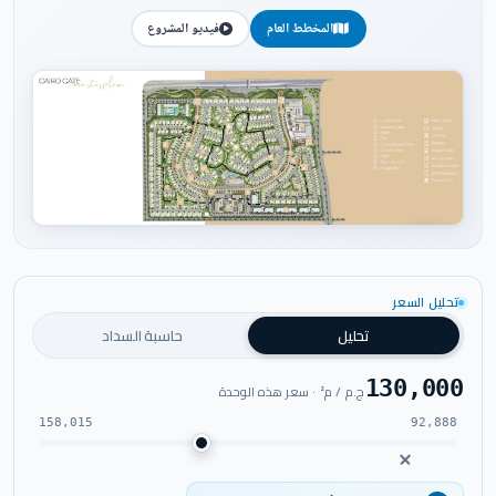
المخطط العام
فيديو المشروع
اضغط للتكبير
تحليل السعر
تحليل
حاسبة السداد
130,000
ج.م / م² · سعر هذه الوحدة
158,015
92,888