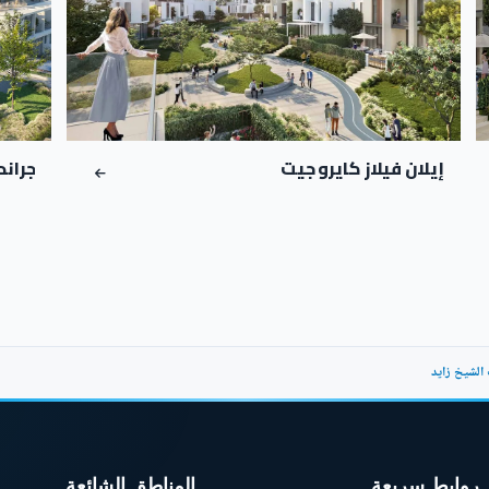
إيلان فيلاز كايرو جيت
جراند ري
روابط سريعة
المناطق الشائعة