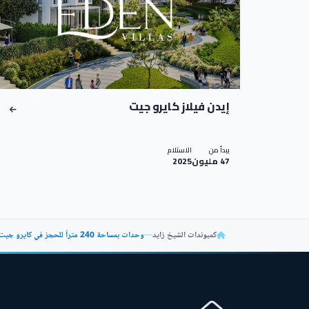
إيدن فيلاز كايرو جيت
يبدأ من
الاستلام
47 مليون
2025
كمبوندات الشيخ زايد
—
وحدات بمساحة 240 متراً للحجز في كايرو جيت الشيخ زايد