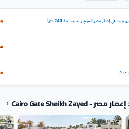
ت في إعمار مصر الشيخ زايد بمساحة 240 متراً
Cairo Gate Sheikh Z
3
قريبًا
قريبًا
03
02