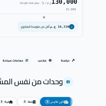
130,000
ج.م / م² · سعر هذه الوحدة
92,888
أقل من متوسط المشروع
16,310 ج.م
↓
حراسة
ملاعب
حمامات سباحة
وحدات من نفس المش
تاون هاوس
شقة
فيلا
3
3
3