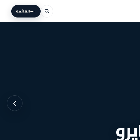
القائمة
›
 كايرو