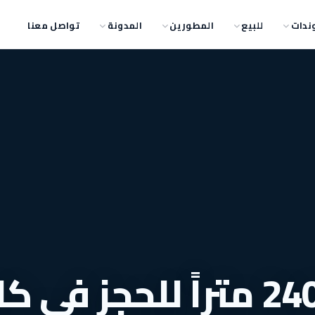
ندات
للبيع
المطورين
المدونة
تواصل معنا
وحدات بمساحة 240 متراً للحجز في