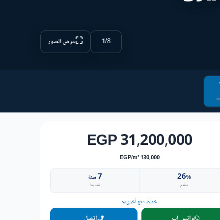
⛶
1
/
8
عرض الصور
31,200,000 EGP
130,000 EGP/m²
7
26
%
سنة
مقدم
تقسيط
خطط دفع أخرى
واتس اب
اتصل