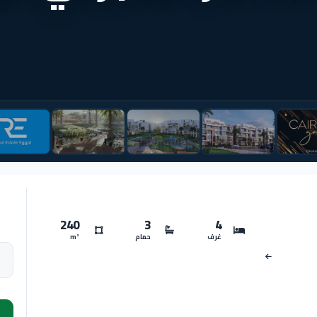
240
3
4
غرف
حمام
m²