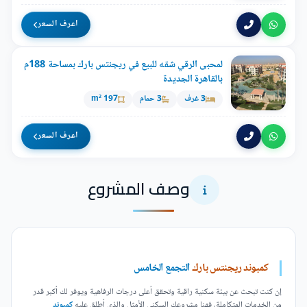
اعرف السعر
لمحبى الرقي شقه للبيع في ريجنتس بارك بمساحة 188م
بالقاهرة الجديدة
3 غرف
3 حمام
197 m²
اعرف السعر
وصف المشروع
كمبوند ريجنتس بارك
التجمع الخامس
إن كنت تبحث عن بيئة سكنية راقية وتحقق أعلى درجات الرفاهية ويوفر لك أكبر قدر
من الخدمات المتكاملة، فهنا مشروعك السكني الأمثل والذي أطلق عليه
كمبوند