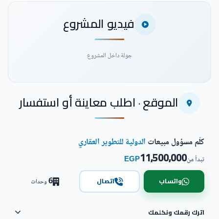
فيديو المشروع
جولة داخل المشروع
الموقع · اطلب معاينة أو استفسار
شاهد فيديو المشروع
كلّم مسؤول مبيعات
الدولية للتطوير العقاري
11,500,000
EGP
تبدأ من
6
واتساب
اتصال
وحدات
اترك رقمك ونكلمك