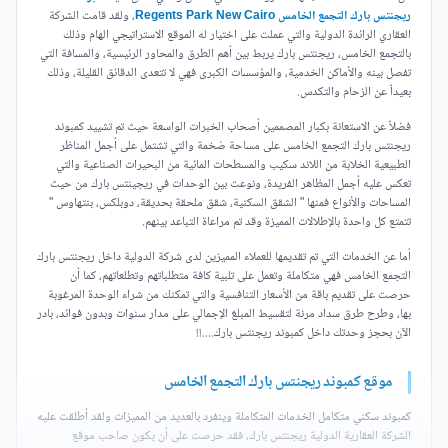
ريجنتس بارك التجمع الخامس Regents Park New Cairo
، ولقد قامت الشركة
العقاري الرائدة الدولية والتي عملت على اختيار له الموقع الاستراتيجي الهام وذلك
بالتجمع الخامس، ريجنتس بارك يربط بين أهم الطرق والمحاور الرئيسية، والمسافة التي
تفصل بينه والأماكن الخدمية، والمؤسسات الكبرى فهي لا تتعدى الدقائق القليلة، وذلك
بعيداً عن الزحام والتكدس.
فضلاً عن الاستعانة بكبار المصممين أصحاب الخبرات الواسعة حيث تم تشييد كمبوند
ريجنتس بارك التجمع الخامس على مساحة ضخمة والتي تشتمل على أجمل المناظر
الطبيعية الخلابة من اللاند سكيب والمسطحات المائية من البحيرات الصناعية والتي
تعكس عليه أجمل المظاهر الفريدة، ونوعت بين الوحدات في ريجينتس بارك من حيث
المساحات والأنواع فمنها " الشقق السكنية، شقق ملحقة بحديقة، دوبلكس، بنتهاوس "
تتمتع كل واحدة بالإطلالات المميزة وقد تم مراعاة التباعد بينهم.
أما عن الخدمات التي تم تقديمها للعملاء المميزين لدى شركة الدولية داخل ريجنتس بارك
التجمع الخامس فهي متكاملة وتعمل على تلبية كافة متطلباتهم وتطلعاتهم، كما أن
حرصت على تقديم باقة من الأسعار التنافسية والتي تمكنك من شراء الوحدة المرغوبة
بها، وطرح طرق سداد مرنة لتقسيط المبلغ الإجمالي على مدار سنوات وبدون فوائد، بادر
الآن بحجز وحدتك داخل كمبوند ريجنتس بارك....!!
موقع كمبوند ريجنتس بارك التجمع الخامس
كمبوند سكني متكامل الخدمات المتكاملة وينفرد بالعديد من المميزات ولقد أطلقت عليه
الشركة العقارية الدولية ريجنتس بارك، فقد حرصت على أن يكون صاحب موقع