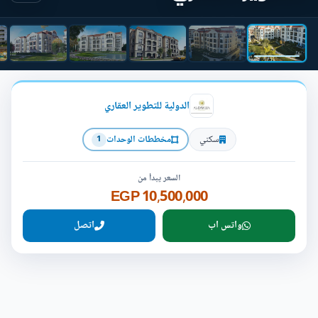
الدولية للتطوير العقاري
سكني
مخططات الوحدات
1
السعر يبدأ من
10,500,000 EGP
واتس اب
اتصل