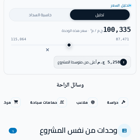
اضغط للتكبير
تحليل السعر
تحليل
حاسبة السداد
100,335
ج.م / م² · سعر هذه الوحدة
115,064
87,471
أعلى من متوسط المشروع
5,258 ج.م
↑
وسائل الراحة
حراسة
ملاعب
حمامات سباحة
مركز ت
وحدات من نفس المشروع
9