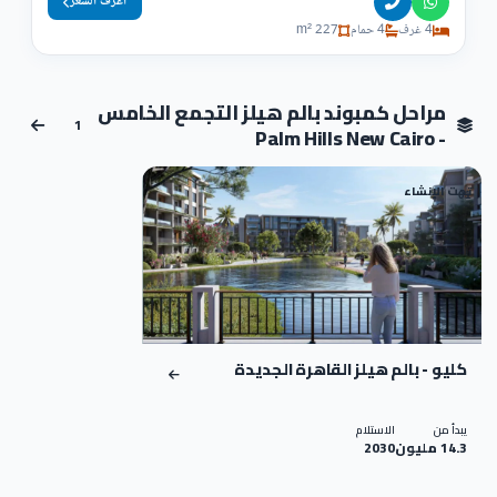
اعرف السعر
4 غرف
4 حمام
227 m²
مراحل كمبوند بالم هيلز التجمع الخامس
1
- Palm Hills New Cairo
تحت الإنشاء
01
كليو - بالم هيلز القاهرة الجديدة
يبدأ من
الاستلام
14.3 مليون
2030