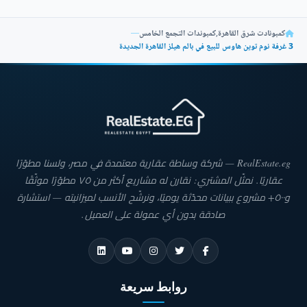
كمبونادت شرق القاهرة
,
كمبوندات التجمع الخامس
—
3 غرفة نوم توين هاوس للبيع في بالم هيلز القاهرة الجديدة
RealEstate.eg — شركة وساطة عقارية معتمدة في مصر، ولسنا مطوّرًا
عقاريًا. نمثّل المشتري: نقارن له مشاريع أكثر من ٧٥ مطوّرًا موثّقًا
و٥٠٠+ مشروع ببيانات محدّثة يوميًا، ونرشّح الأنسب لميزانيته — استشارة
صادقة بدون أي عمولة على العميل.
روابط سريعة