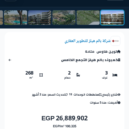
شركة بالم هيلز للتطوير العقاري
توين هاوس
متاحة
كمبوند بالم هيلز التجمع الخامس
268
2
3
غرف
حمام
m²
شارع رئيسي
تحديث السعر: منذ 3 أشهر
مخططات الوحدات
15
أضيفت: منذ 5 سنوات
26,889,902 EGP
100,335 EGP/m²