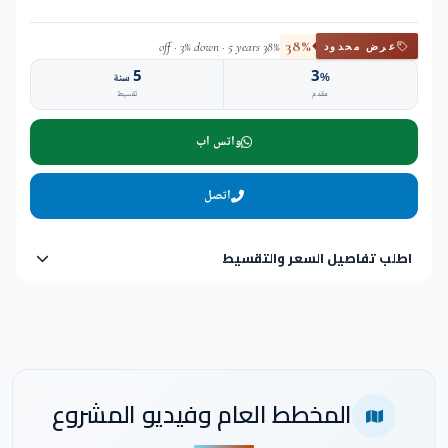
38%
38% off · 3% down · 5 years
عرض محدود
5
3
%
سنة
مقدم
تقسيط
واتس اب
اتصل
اطلب تفاصيل السعر والتقسيط
المخطط العام وفيديو المشروع