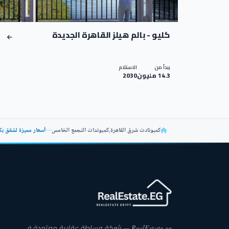
كليو - بالم هيلز القاهرة الجديدة
يبدأ من
الاستلام
14.3 مليون
2030
كمبونادت شرق القاهرة
,
كمبوندات التجمع الخامس
—
أسعار مميزة لشقق بكمبوند 
RealEstate.eg — شركة وساطة عقارية معتمدة في