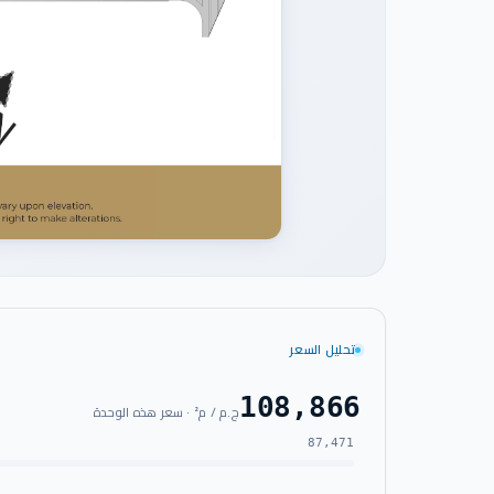
تحليل السعر
108,866
ج.م / م² · سعر هذه الوحدة
87,471