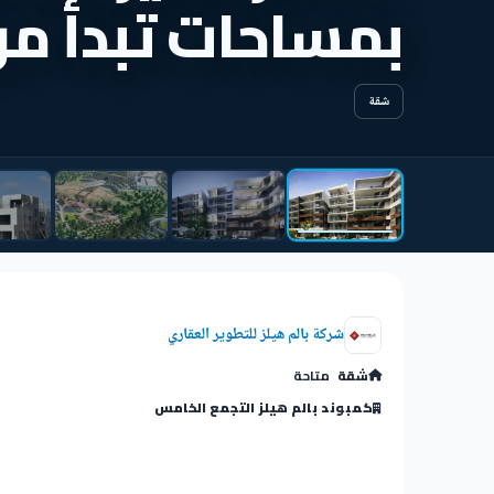
بمساحات تبدأ من 205 إلى 223 
شقة
شركة بالم هيلز للتطوير العقاري
شقة
متاحة
كمبوند بالم هيلز التجمع الخامس