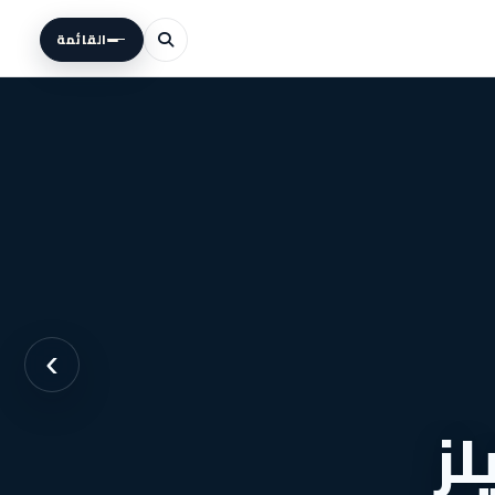
القائمة
›
لز