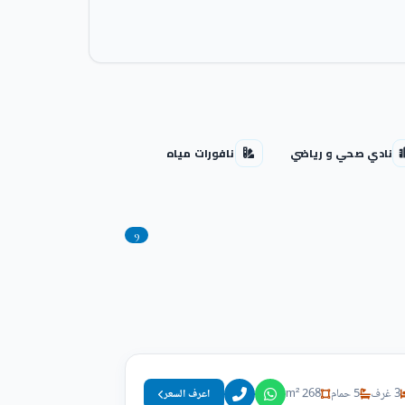
نادي صحي و رياضي
نافورات مياه
9
3 غرف
5 حمام
268 m²
اعرف السعر