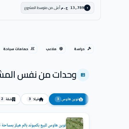
أعلى من متوسط المشروع
13,789 ج.م
↑
حراسة
ملاعب
حمامات سباحة
وحدات من نفس المش
توين هاوس
فيلا
شقة
2
3
3
توين هاوس للبيع بكمبوند بالم هيلز بمساحة 268 م²