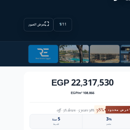
⛶
1
/
11
عرض الصور
22,317,530 EGP
108,866 EGP/m²
38%
38% off · 3% down · 5 years
عرض محدود
5
3
%
سنة
مقدم
تقسيط