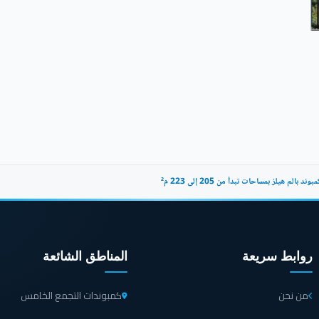
بالم هيلز بمساحات تبدأ من 205 إلى 223 م²
روابط سريعة
المناطق الشائعة
من نحن
كمبوندات التجمع الخامس