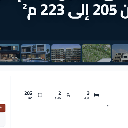
م²
205
2
3
غرف
حمام
m²