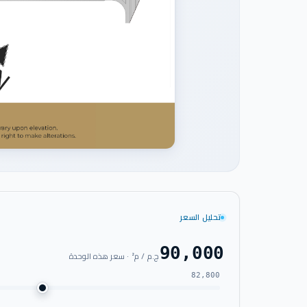
تحليل السعر
90,000
ج.م / م² · سعر هذه الوحدة
82,800