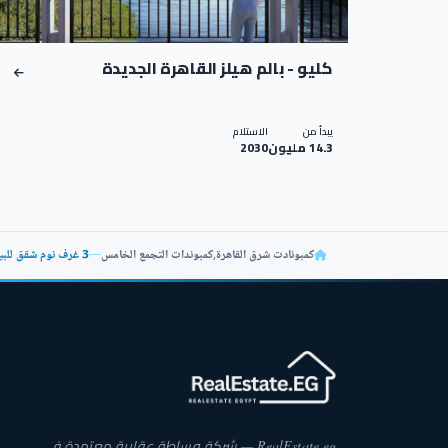
كليو - بالم هيلز القاهرة الجديدة
يبدأ من
الاستلام
14.3 مليون
2030
كمبونادت شرق القاهرة
,
كمبوندات التجمع الخامس
—
3 غرف نوم شقق للبيع في بالم هيلز 142 متر
RealEstate.eg — شركة وساطة عقارية معتمدة في