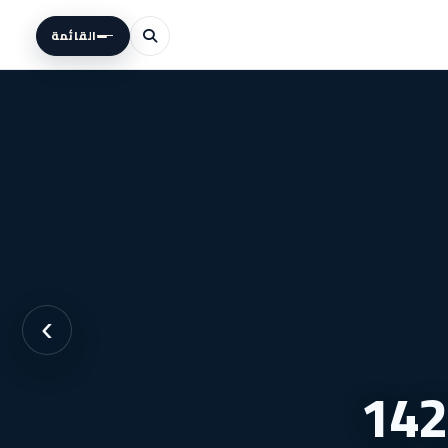
القائمة
›
3 غرف نوم شقق للبيع في بالم هيلز 142