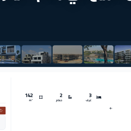
142
2
3
غرف
حمام
m²