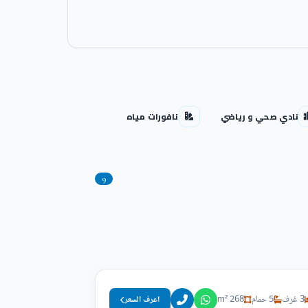
نادي صحي و رياضي
نافورات مياه
9
3 غرف
5 حمام
268 m²
اعرف السعر