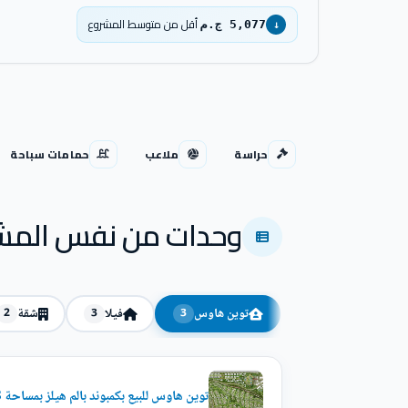
أقل من متوسط المشروع
5,077 ج.م
↓
حراسة
ملاعب
حمامات سباحة
وحدات من نفس المش
توين هاوس
فيلا
شقة
2
3
3
توين هاوس للبيع بكمبوند بالم هيلز بمساحة 268 م²