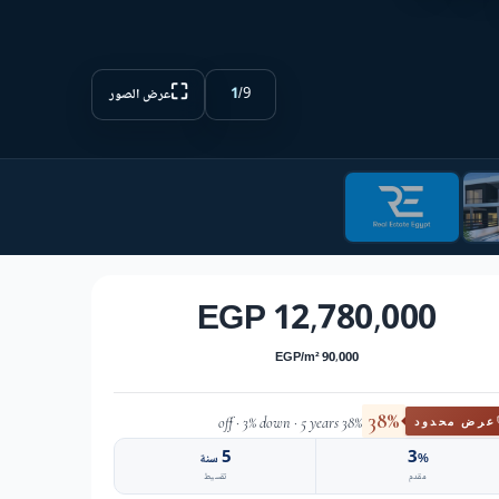
⛶
1
/
9
عرض الصور
12,780,000 EGP
90,000 EGP/m²
38%
38% off · 3% down · 5 years
عرض محدود
5
3
%
سنة
مقدم
تقسيط