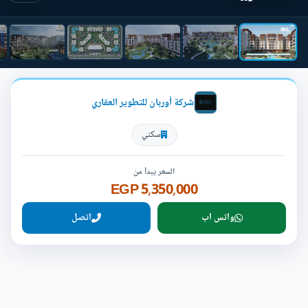
شركة أوربان للتطوير العقاري
سكني
السعر يبدأ من
5,350,000 EGP
واتس اب
اتصل