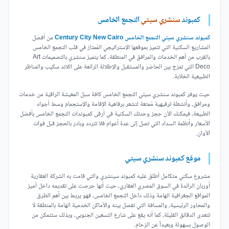
كمبوند
سنشري سيتي
التجمع الخامس
كمبوند سنشري سيتي التجمع الخامس Century City New Cairo
من أفضل
المشاريع السكنية التي تتميز بموقعها الإستراتيجي المُمتاز في قلب التجمع الخامس
بالقرب من أهم الخدمات والمرافق في المنطقة، كما يتميز سنشري بالتصميمات Art
Deco التي تمزج بين الحاضر والمستقبل والإطلالة الرائعة على اللاند سكيب والمناظر
الطبيعية الخلابة.
حيث يوفر كمبوند سنشري سيتي التجمع الخامس كافة سبل المعيشة الراقية من خدمات
ومرافق، وأنشطة ترفيهية مُمتعة لتشعر برفاهية الإقامة والإستجمام وسط أجواء
الطبيعة، فيمكنك الأن حجز وحدتك السكنية في أرقى كمبوندات التجمع الخامس بأفضل
الأسعار وأنظمة السداد التي تصل إلى عدة أعوام فلا تتردد وبادر بالحجز قبل فوات
الأوان.
موقع كمبوند سنشري سيتي
مشروع سكني متكامل أطلق عليه كمبوند سينشري والتي قامت به الشركة العقارية
أوربان الرائدة في السوق المصري العقاري، حيث أنها حرصت على تقديمه داخل أميز
المواقع الجغرافية الهامة وذلك داخل التجمع الخامس، فهو يربط بين أهم الطرق
والمحاور الرئيسية، والمسافة التي تفصل بينه والأماكن الخدمية الهامة بالمنطقة لا
تتعدى الدقائق القليلة، كما أنه يقع على شارع التسعين الجنوبي، وبذلك ستتمكن من
الوصول بسهولة وبعيداً عن الزحام.