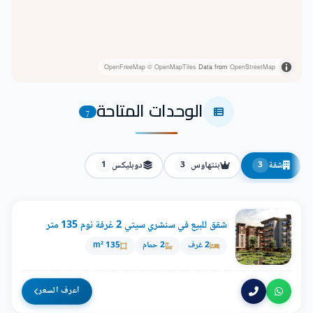
OpenFreeMap
© OpenMapTiles
Data from
OpenStreetMap
الوحدات المتاحة
7
شقة
بنتهاوس
دوبليكس
1
3
3
شقق للبيع في سنشري سيتي 2 غرفة نوم 135 متر
2 غرف
2 حمام
135 m²
اعرف السعر