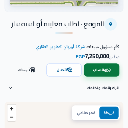
اضغط للتكبير
الموقع · اطلب معاينة أو استفسار
كلّم مسؤول مبيعات
شركة أوربان للتطوير العقاري
7,250,000
EGP
تبدأ من
7
واتساب
اتصال
وحدات
اترك رقمك ونكلمك
خريطة
قمر صناعي