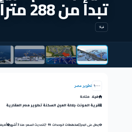
تبدأ من 288 متراً
فيلا
تطوير مصر
فيلا
متاحة
قرية المونت جلالة العين السخنة تطوير مصر العقارية
يطل على البحر
تحديث السعر: منذ 3 أشهر
أضيفت: م
مخططات الوحدات
64