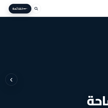
القائمة
›
احة