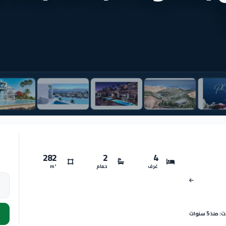
282
2
4
غرف
حمام
m²
نذ 5 سنوات