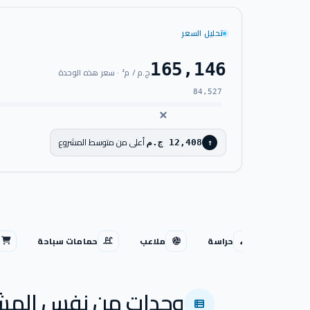
تحليل السعر
165,146
ج.م / م² · سعر هذه الوحدة
84,527
أعلى من متوسط المشروع
12,408 ج.م
↑
حراسة
ملاعب
حمامات سباحة
وحدات من نفس المش