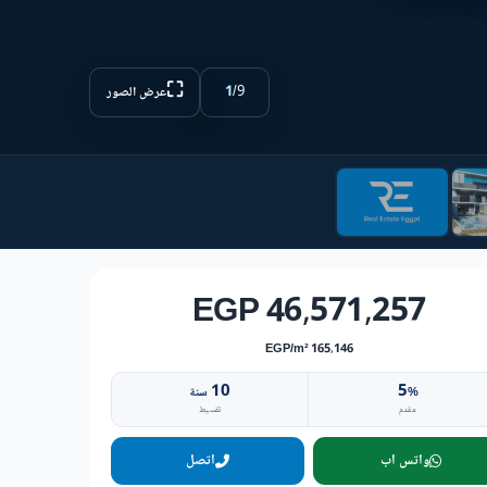
⛶
1
/
9
عرض الصور
46,571,257 EGP
165,146 EGP/m²
10
5
%
سنة
مقدم
تقسيط
واتس اب
اتصل