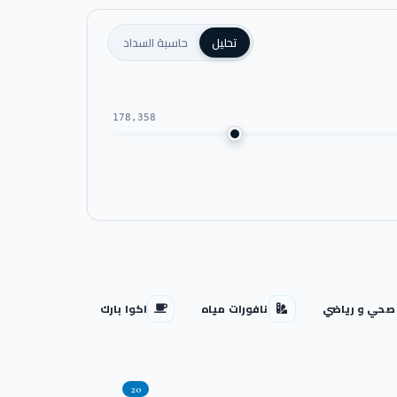
تحليل
حاسبة السداد
178,358
صحي و رياضي
نافورات مياه
اكوا بارك
20