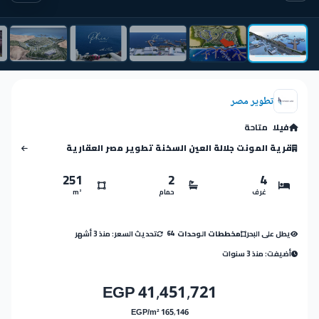
تطوير مصر
فيلا
متاحة
قرية المونت جلالة العين السخنة تطوير مصر العقارية
251
2
4
غرف
حمام
m²
يطل على البحر
تحديث السعر: منذ 3 أشهر
مخططات الوحدات
64
أضيفت: منذ 3 سنوات
41,451,721 EGP
165,146 EGP/m²