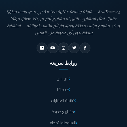
RealEstate.eg — شركة وساطة عقارية معتمدة في مصر، ولسنا مطوّرًا
عقاريًا. نمثّل المشتري: نقارن له مشاريع أكثر من ٧٥ مطوّرًا موثّقًا
و٥٠٠+ مشروع ببيانات محدّثة يوميًا، ونرشّح الأنسب لميزانيته — استشارة
صادقة بدون أي عمولة على العميل.
روابط سريعة
من نحن
خدماتنا
قائمة العقارات
مشاريع جديدة
الشروط والأحكام