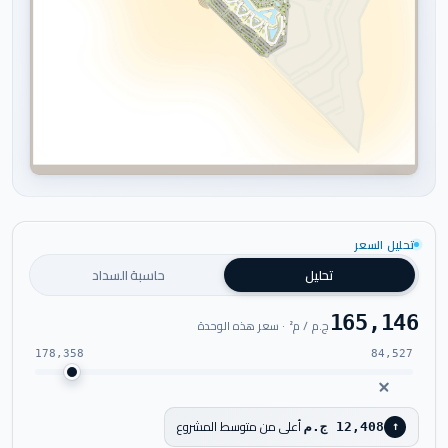
اضغط للتكبير
تحليل السعر
تحليل
حاسبة السداد
165,146
ج.م / م² · سعر هذه الوحدة
178,358
84,527
أعلى من متوسط المشروع
12,408 ج.م
↑