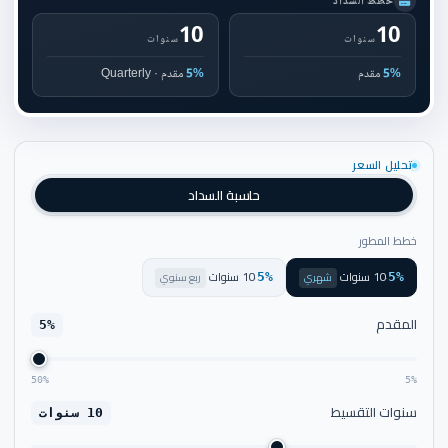
خطط السداد
10
10
سنوات
سنوات
5%
مقدم
5%
مقدم · Quarterly
تحليل السعر
حاسبة السداد
خطط المطور
10 سنوات
10 سنوات
·
شهري
·
ربع سنوي
5%
5%
المقدم
5%
50%
5%
سنوات التقسيط
10 سنوات