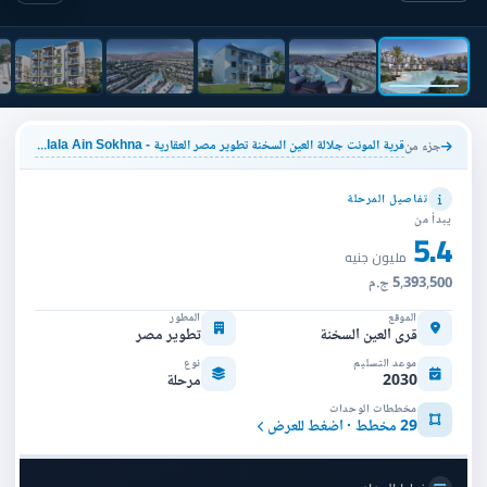
قرية المونت جلالة العين السخنة تطوير مصر العقارية - IL Monte Galala Ain Sokhna
جزء من
تفاصيل المرحلة
يبدأ من
5.4
مليون جنيه
5,393,500 ج.م
الموقع
المطور
قرى العين السخنة
تطوير مصر
موعد التسليم
نوع
2030
مرحلة
مخططات الوحدات
29 مخطط · اضغط للعرض