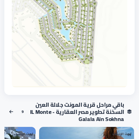
باقي مراحل قرية المونت جلالة العين
السخنة تطوير مصر العقارية - IL Monte
9
Galala Ain Sokhna
تحت الإنشاء
تحت الإنشاء
02
01