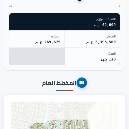
15
1
القسط الشهري
42,699
ج.م
الإجمالي
المقدم
5,393,500 ج.م
269,675 ج.م
المدة
120 شهر
المخطط العام