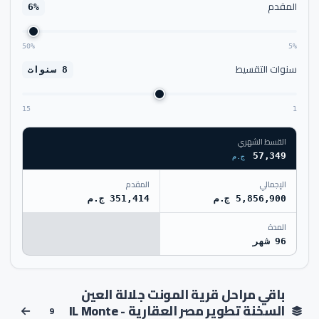
المقدم
6%
50%
5%
سنوات التقسيط
8 سنوات
15
1
القسط الشهري
57,349
ج.م
الإجمالي
المقدم
5,856,900 ج.م
351,414 ج.م
المدة
96 شهر
باقي مراحل قرية المونت جلالة العين
السخنة تطوير مصر العقارية - IL Monte
9