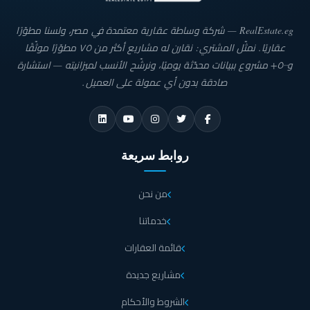
RealEstate.eg — شركة وساطة عقارية معتمدة في مصر، ولسنا مطوّرًا
عقاريًا. نمثّل المشتري: نقارن له مشاريع أكثر من ٧٥ مطوّرًا موثّقًا
و٥٠٠+ مشروع ببيانات محدّثة يوميًا، ونرشّح الأنسب لميزانيته — استشارة
صادقة بدون أي عمولة على العميل.
روابط سريعة
من نحن
خدماتنا
قائمة العقارات
مشاريع جديدة
الشروط والأحكام