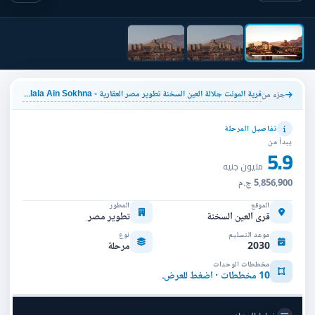
قرية المونت جلالة العين السخنة تطوير مصر العقارية - IL Monte Galala Ain Sokhna
جزء من
تفاصيل المرحلة
يبدأ من
5.9
مليون جنيه
5,856,900 ج.م
الموقع
المطور
قرى العين السخنة
تطوير مصر
موعد التسليم
نوع
2030
مرحلة
مخططات الوحدات
10 مخططات · اضغط للعرض