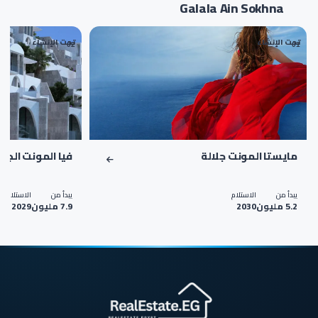
Galala Ain Sokhna
تحت الإنشاء
تحت الإنشاء
02
01
مايستا المونت جلالة
فيا المونت الجلا
يبدأ من
الاستلام
يبدأ من
الاستلام
5.2 مليون
2030
7.9 مليون
2029